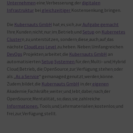
Unternehmen
eine
Verbesserung
der
digitalen
Infrastruktur
bei
gleichzeitiger
Kostensenkung
bringen.
Die
Kubernauts GmbH
hat
es
sich
zur
Aufgabe
gemacht
Ihre
Kunden
nicht
nur
im
Betrieb
und
Setup
on
Kubernetes
Cluster
n
zu
unterstützen, sondern
diese
auch
auf
das
nächste
CloudLess
Level
zu
heben. Neben
Umfangreichen
DevOps
Projekten
arbeitet
die
Kubernauts GmbH
an
automatisierten
Setup
Systemen
für
den
Multi- und
Hybrid
Cloud
Betrieb, die
OpenSource
zur
Verfügung
stehen
oder
als „
As a Service
“ gemanaged
genutzt
werden
könne.
Zudem
bildet
die
Kubernauts GmbH
in
der
eigenen
Akademie
Fachkräfte
weiter
und
lebt
dabei
nach
der
OpenSource
Mentalität, so
dass
sie
zahlreiche
Informationen
, Tools
und
Lehrmaterialien
kostenlos
und
frei
zur
Verfügung
stellt.