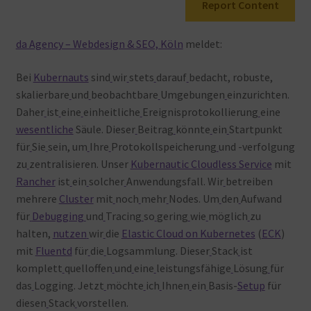
Report Content
Warenkorb
da Agency – Webdesign & SEO, Köln
meldet:
Bei
Kubernauts
sind
wir
stets
darauf
bedacht, robuste,
skalierbare
und
beobachtbare
Umgebungen
einzurichten.
Daher
ist
eine
einheitliche
Ereignisprotokollierung
eine
wesentliche
Säule. Dieser
Beitrag
könnte
ein
Startpunkt
für
Sie
sein, um
Ihre
Protokollspeicherung
und -verfolgung
zu
zentralisieren. Unser
Kubernautic Cloudless Service
mit
Rancher
ist
ein
solcher
Anwendungsfall. Wir
betreiben
mehrere
Cluster
mit
noch
mehr
Nodes. Um
den
Aufwand
für
Debugging
und
Tracing
so
gering
wie
möglich
zu
halten,
nutzen
wir
die
Elastic Cloud on Kubernetes
(
ECK
)
mit
Fluentd
für
die
Logsammlung. Dieser
Stack
ist
komplett
quelloffen
und
eine
leistungsfähige
Lösung
für
das
Logging. Jetzt
möchte
ich
Ihnen
ein
Basis-
Setup
für
diesen
Stack
vorstellen.