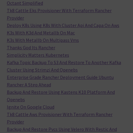
Octant Simplified
Tk8 Cattle Eks Provisioner With Terraform Rancher
Provider
Deploy K8s Using K8s With Cluster Api And Capa On Aws
K3s With K3d And Metallb On Mac
K3s With Metallb On Multipass Vms
Thanks God Its Rancher
Simplicity Matters Kubernetes
Kafka Topic Backup To S3 And Restore To Another Kafka
Cluster Using Strimzi And Openebs
Enterprise Grade Rancher Deployment Guide Ubuntu
Rancher A Step Ahead
Backup And Restore Using Kastens K10 Platform And
Openebs
Ignite On Google Cloud
Tk8 Cattle Aws Provisioner With Terraform Rancher
Provider
Backup And Restore Pvcs Using Velero With Restic And