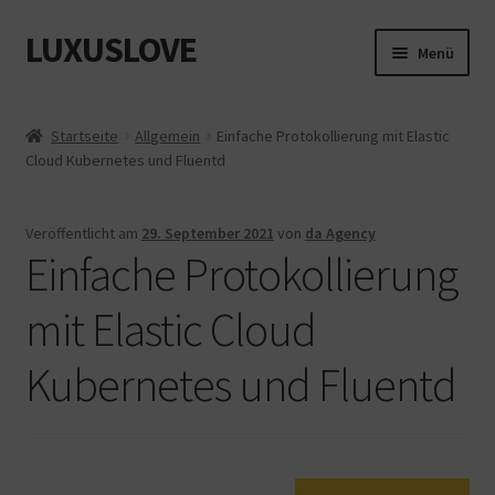
LUXUSLOVE
Zur
Zum
Menü
Navigation
Inhalt
springen
springen
Start
Startseite
Allgemein
Einfache Protokollierung mit Elastic
Cloud Kubernetes und Fluentd
Cookie-Richtlinie (EU)
Datenschutz
Veröffentlicht am
29. September 2021
von
da Agency
Einfache Protokollierung
Impressum
mit Elastic Cloud
Kasse
Kubernetes und Fluentd
Mein Konto
Shop