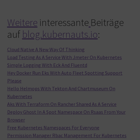
Weitere
interessante
Beiträge
auf
blog.kubernauts.io
:
Cloud Native A New Way Of Thinking
Load Testing As A Service With Jmeter On Kubernetes
Simple Logging With Eck And Fluentd
Hey Docker Run Eks With Auto Fleet Spotting Support
Please
Hello Helmops With Tekton And Chartmuseum On
Kubernetes
Aks With Terraform On Rancher Shared As A Service
Deploy Ghost In A Spot Namespace On Rsaas From Your
Browser
Free Kubernetes Namespaces For Everyone
Permission Manager Rbac Management For Kubernetes