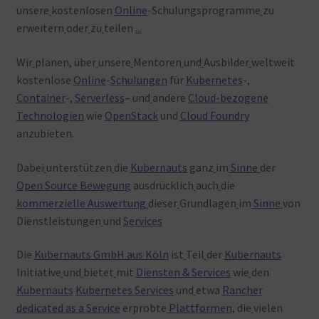
unsere
kostenlosen
Online
-Schulungsprogramme
zu
erweitern
oder
zu
teilen
.
.
.
Wir
planen, über
unsere
Mentoren
und
Ausbilder
weltweit
kostenlose
Online
-
Schulungen
für
Kubernetes
-,
Container
-,
Serverless
– und
andere
Cloud-bezogene
Technologien
wie
OpenStack
und
Cloud Foundry
anzubieten.
Dabei
unterstützen
die
Kubernauts
ganz
im
Sinne
der
Open
Source
Bewegung
ausdrücklich
auch
die
kommerzielle
Auswertung
dieser
Grundlagen
im
Sinne
von
Dienstleistungen
und
Services
Die
Kubernauts GmbH aus Köln
ist
Teil
der
Kubernauts
Initiative
und
bietet
mit
Diensten & Services
wie
den
Kubernauts
Kubernetes Services
und
etwa
Rancher
dedicated as a Service
erprobte
Plattformen
, die
vielen