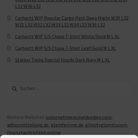
L32 W36 L32
Carhartt WIP Regular Cargo Pant Deep Night W30 L32
W31 L32 W32 L32 W33 L32 W34 L32 W36 L32
Carhartt WIP S/S Chase T-Shirt White/Gold M L XL
Carhartt WIP S/S Chase T-Shirt Leaf/Gold M L XL
Stieber Twins Special Hoody Dark Navy M L XL
Suche
nach:
Weitere Websites:
unternehmensmeldungen.com
,
adhocmitteilung.de
,
glamfemme.de
,
glimityglamity.com
,
finanznachrichten.online