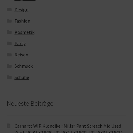
Design
Fashion
Kosmetik
Party
Reisen
Schmuck
Schuhe
Neueste Beiträge
Carhartt WIP Klondike “Mills“ Pant Stretch Mid Used
Wash W28 L32 W30 L32 W31 L32 W32 L32 W33 L32 W34