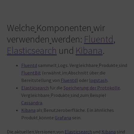
Welche
Komponenten
wir
verwenden
werden:
Fluentd
,
Elasticsearch
und
Kibana
.
Fluentd
sammelt
Logs. Vergleichbare
Produkte
sind
FluentBit
(erwähnt
im
Abschnitt über
die
Bereitstellung
von
Fluentd
) oder
logstash
.
Elasticsearch
für
die
Speicherung der Protokolle
.
Vergleichbare
Produkte
sind
zum
Beispiel
Cassandra
.
Kibana
als
Benutzeroberfläche. Ein ähnliches
Produkt
könnte
Grafana
sein.
Die
aktuellen
Versionen
von
Elasticsearch
und
Kibana
sind