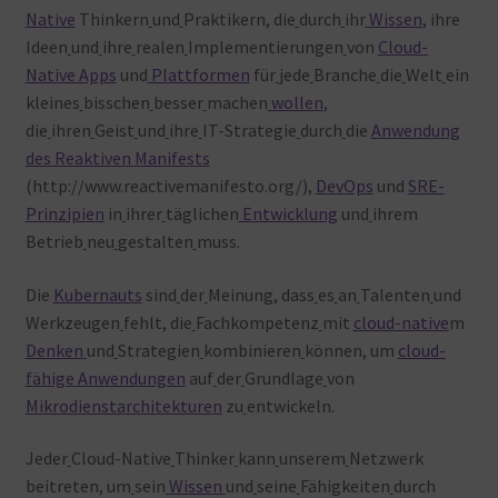
Native
Thinkern
und
Praktikern, die
durch
ihr
Wissen
, ihre
Ideen
und
ihre
realen
Implementierungen
von
Cloud-
Native Apps
und
Plattformen
für
jede
Branche
die
Welt
ein
kleines
bisschen
besser
machen
wollen
,
die
ihren
Geist
und
ihre
IT-Strategie
durch
die
Anwendung
des Reaktiven Manifests
(http://www.reactivemanifesto.org/),
DevOps
und
SRE-
Prinzipien
in
ihrer
täglichen
Entwicklung
und
ihrem
Betrieb
neu
gestalten
muss.
Die
Kubernauts
sind
der
Meinung, dass
es
an
Talenten
und
Werkzeugen
fehlt, die
Fachkompetenz
mit
cloud-native
m
Denken
und
Strategien
kombinieren
können, um
cloud-
fähige Anwendungen
auf
der
Grundlage
von
Mikrodienstarchitekturen
zu
entwickeln.
Jeder
Cloud-Native
Thinker
kann
unserem
Netzwerk
beitreten, um
sein
Wissen
und
seine
Fähigkeiten
durch