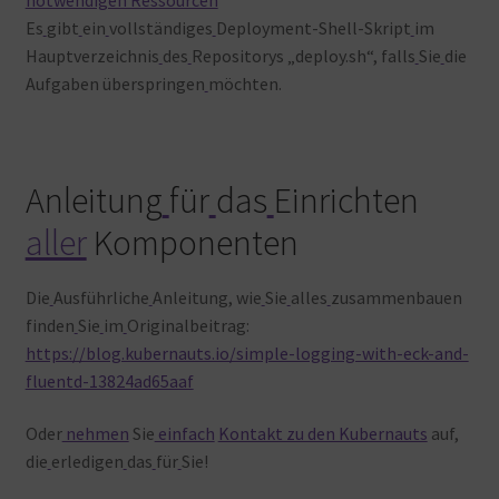
notwendigen Ressourcen
Es
gibt
ein
vollständiges
Deployment-Shell-Skript
im
Hauptverzeichnis
des
Repositorys „deploy.sh“, falls
Sie
die
Aufgaben überspringen
möchten.
Anleitung
für
das
Einrichten
aller
Komponenten
Die
Ausführliche
Anleitung, wie
Sie
alles
zusammenbauen
finden
Sie
im
Originalbeitrag:
https://blog.kubernauts.io/simple-logging-with-eck-and-
fluentd-13824ad65aaf
Oder
nehmen
Sie
einfach
Kontakt zu den Kubernauts
auf,
die
erledigen
das
für
Sie!