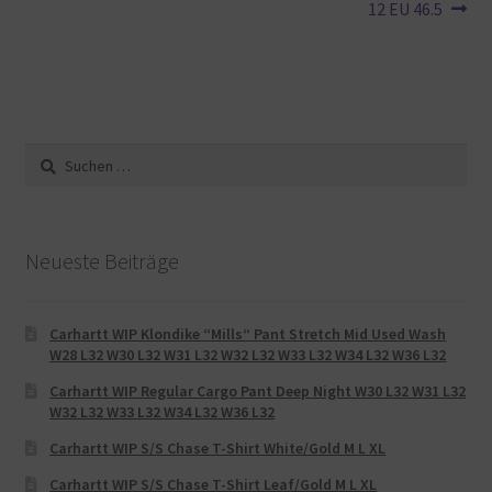
12 EU 46.5
Suche
nach:
Neueste Beiträge
Carhartt WIP Klondike “Mills“ Pant Stretch Mid Used Wash
W28 L32 W30 L32 W31 L32 W32 L32 W33 L32 W34 L32 W36 L32
Carhartt WIP Regular Cargo Pant Deep Night W30 L32 W31 L32
W32 L32 W33 L32 W34 L32 W36 L32
Carhartt WIP S/S Chase T-Shirt White/Gold M L XL
Carhartt WIP S/S Chase T-Shirt Leaf/Gold M L XL