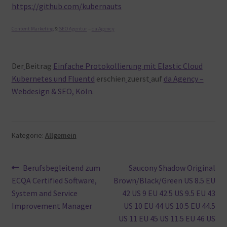
https://github.com/kubernauts
Content Marketing
&
SEO Agentur
–
da Agency
Der
Beitrag
Einfache Protokollierung mit Elastic Cloud
Kubernetes und Fluentd
erschien
zuerst
auf
da Agency –
Webdesign & SEO, Köln
.
Kategorie:
Allgemein
Beitragsnavigation
Vorheriger
Nächster
Berufsbegleitend zum
Saucony Shadow Original
Beitrag:
Beitrag:
ECQA Certified Software,
Brown/Black/Green US 8.5 EU
System and Service
42 US 9 EU 42.5 US 9.5 EU 43
Improvement Manager
US 10 EU 44 US 10.5 EU 44.5
US 11 EU 45 US 11.5 EU 46 US