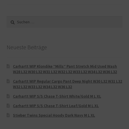
Suche
nach:
Neueste Beiträge
Carhartt WIP Klondike “Mills“ Pant Stretch Mid Used Wash
W28 L32 W30 L32 W31 L32 W32 L32 W33 L32 W34 L32 W36 L32
Carhartt WIP Regular Cargo Pant Deep Night W30 L32 W31 L32
W32 L32 W33 L32 W34 L32 W36 L32
Carhartt WIP S/S Chase T-Shirt White/Gold M L XL
Carhartt WIP S/S Chase T-Shirt Leaf/Gold M L XL
Stieber Twins Special Hoody Dark Navy M L XL