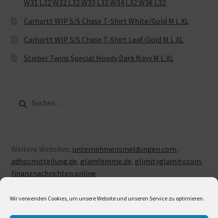
W31 L32 W32 L32 W33 L32 W34 L32 W36 L32
Carhartt WIP S/S Chase T-Shirt White/Gold M L XL
Carhartt WIP S/S Chase T-Shirt Leaf/Gold M L XL
Stieber Twins Special Hoody Dark Navy M L XL
Suche
nach:
Weitere Websites:
unternehmensmeldungen.com
,
adhocmitteilung.de
,
glamfemme.de
,
glimityglamity.com
,
finanznachrichten.online
Wir verwenden Cookies, um unsere Website und unseren Service zu optimieren.