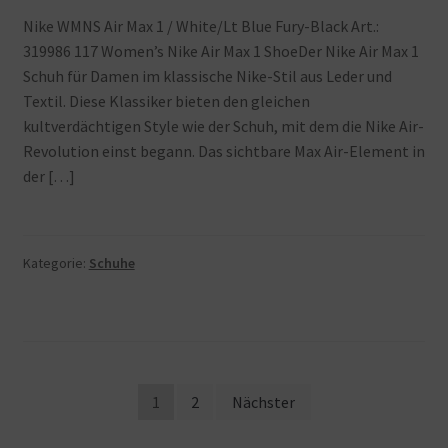
Nike WMNS Air Max 1 / White/Lt Blue Fury-Black Art.:
319986 117 Women’s Nike Air Max 1 ShoeDer Nike Air Max 1
Schuh für Damen im klassische Nike-Stil aus Leder und
Textil. Diese Klassiker bieten den gleichen
kultverdächtigen Style wie der Schuh, mit dem die Nike Air-
Revolution einst begann. Das sichtbare Max Air-Element in
der […]
Kategorie:
Schuhe
Beitragsnavigation
1
2
Nächster