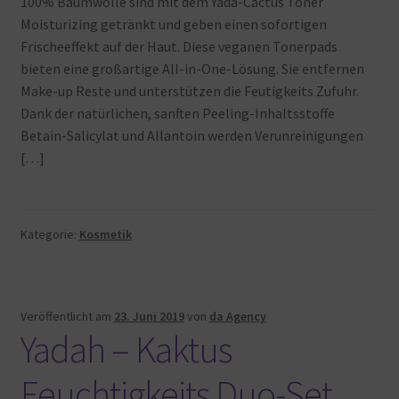
100% Baumwolle sind mit dem Yada-Cactus Toner
Warenkorb
Moisturizing getränkt und geben einen sofortigen
Frischeeffekt auf der Haut. Diese veganen Tonerpads
bieten eine großartige All-in-One-Lösung. Sie entfernen
Make-up Reste und unterstützen die Feutigkeits Zufuhr.
Dank der natürlichen, sanften Peeling-Inhaltsstoffe
Betain-Salicylat und Allantoin werden Verunreinigungen
[…]
Kategorie:
Kosmetik
Veröffentlicht am
23. Juni 2019
von
da Agency
Yadah – Kaktus
Feuchtigkeits Duo-Set