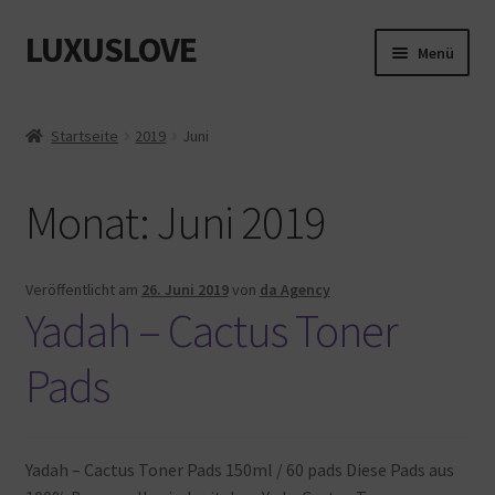
LUXUSLOVE
Zur
Zum
Menü
Navigation
Inhalt
springen
springen
Start
Startseite
2019
Juni
Cookie-Richtlinie (EU)
Monat:
Juni 2019
Datenschutz
Impressum
Veröffentlicht am
26. Juni 2019
von
da Agency
Yadah – Cactus Toner
Kasse
Pads
Mein Konto
Shop
Yadah – Cactus Toner Pads 150ml / 60 pads Diese Pads aus