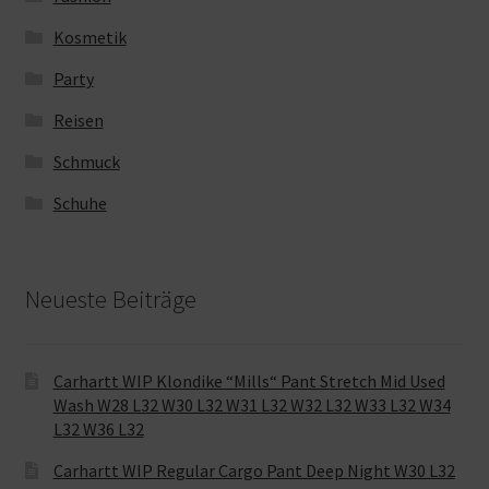
Kosmetik
Party
Reisen
Schmuck
Schuhe
Neueste Beiträge
Carhartt WIP Klondike “Mills“ Pant Stretch Mid Used
Wash W28 L32 W30 L32 W31 L32 W32 L32 W33 L32 W34
L32 W36 L32
Carhartt WIP Regular Cargo Pant Deep Night W30 L32