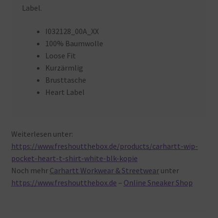
Label.
I032128_00A_XX
100% Baumwolle
Loose Fit
Kurzärmlig
Brusttasche
Heart Label
Weiterlesen unter:
https://www.freshoutthebox.de/products/carhartt-wip-
pocket-heart-t-shirt-white-blk-kopie
Noch mehr
Carhartt Workwear & Streetwear
unter
https://www.freshoutthebox.de
–
Online Sneaker Shop