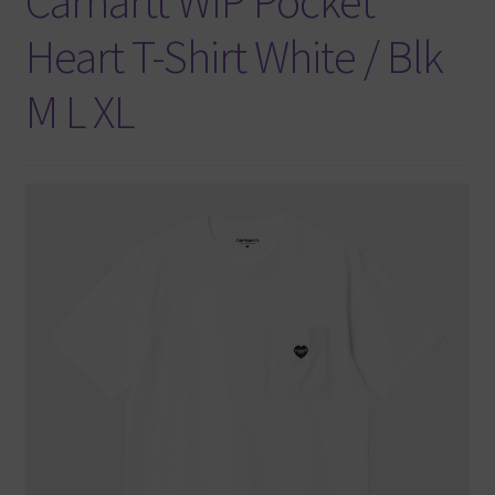
Carhartt WIP Pocket
Heart T-Shirt White / Blk
M L XL