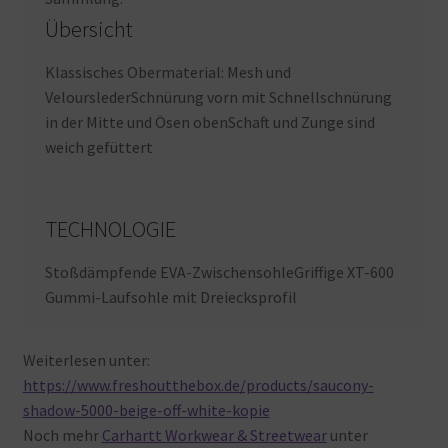
Übersicht
Klassisches Obermaterial: Mesh und
VelourslederSchnürung vorn mit Schnellschnürung
in der Mitte und Ösen obenSchaft und Zunge sind
weich gefüttert
TECHNOLOGIE
Stoßdämpfende EVA-ZwischensohleGriffige XT-600
Gummi-Laufsohle mit Dreiecksprofil
Weiterlesen unter:
https://www.freshoutthebox.de/products/saucony-
shadow-5000-beige-off-white-kopie
Noch mehr
Carhartt Workwear & Streetwear
unter