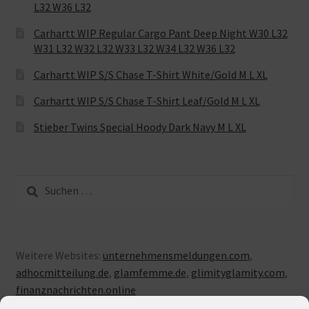
L32 W36 L32
Carhartt WIP Regular Cargo Pant Deep Night W30 L32
W31 L32 W32 L32 W33 L32 W34 L32 W36 L32
Carhartt WIP S/S Chase T-Shirt White/Gold M L XL
Carhartt WIP S/S Chase T-Shirt Leaf/Gold M L XL
Stieber Twins Special Hoody Dark Navy M L XL
Suche
nach:
Weitere Websites:
unternehmensmeldungen.com
,
adhocmitteilung.de
,
glamfemme.de
,
glimityglamity.com
,
finanznachrichten.online