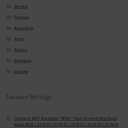
Design
Fashion
Kosmetik
Party
Reisen
Schmuck
Schuhe
Neueste Beiträge
Carhartt WIP Klondike “Mills“ Pant Stretch Mid Used
Wash W28 L32 W30 L32 W31 L32 W32 L32 W33 L32 W34