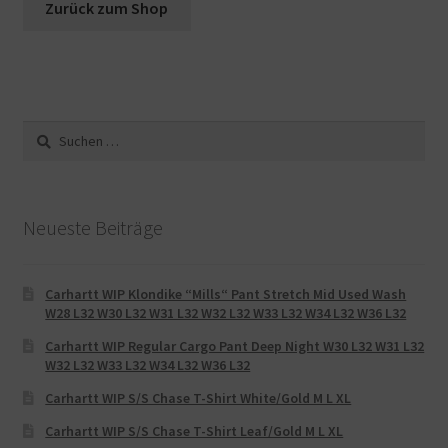
Zurück zum Shop
Warenkorb
Suche
nach:
Neueste Beiträge
Carhartt WIP Klondike “Mills“ Pant Stretch Mid Used Wash
W28 L32 W30 L32 W31 L32 W32 L32 W33 L32 W34 L32 W36 L32
Carhartt WIP Regular Cargo Pant Deep Night W30 L32 W31 L32
W32 L32 W33 L32 W34 L32 W36 L32
Carhartt WIP S/S Chase T-Shirt White/Gold M L XL
Carhartt WIP S/S Chase T-Shirt Leaf/Gold M L XL