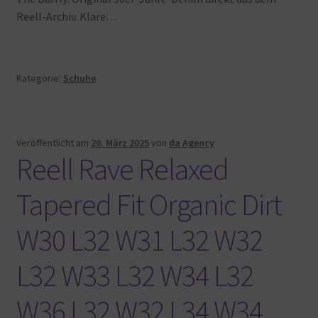
Reell-Archiv. Klare…
Kategorie:
Schuhe
Veröffentlicht am
20. März 2025
von
da Agency
Reell Rave Relaxed
Tapered Fit Organic Dirt
W30 L32 W31 L32 W32
L32 W33 L32 W34 L32
W36 L32 W32 L34 W34