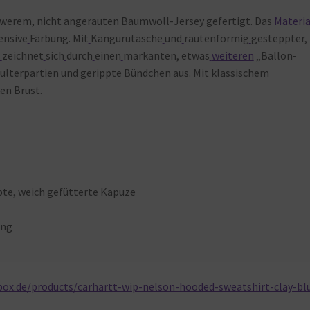
werem, nicht
angerauten
Baumwoll-Jersey
gefertigt. Das
Materia
ensive
Färbung. Mit
Kängurutasche
und
rautenförmig
gesteppter,
zeichnet
sich
durch
einen
markanten, etwas
weiteren
„Ballon-
ulterpartien
und
gerippte
Bündchen
aus. Mit
klassischem
ken
Brust.
te, weich
gefütterte
Kapuze
ung
ox.de/products/carhartt-wip-nelson-hooded-sweatshirt-clay-bl