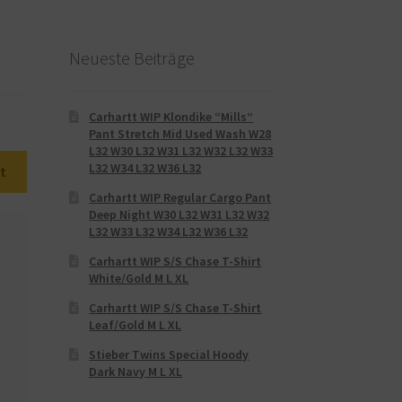
Neueste Beiträge
Carhartt WIP Klondike “Mills“
Pant Stretch Mid Used Wash W28
L32 W30 L32 W31 L32 W32 L32 W33
L32 W34 L32 W36 L32
t
Carhartt WIP Regular Cargo Pant
Deep Night W30 L32 W31 L32 W32
L32 W33 L32 W34 L32 W36 L32
Carhartt WIP S/S Chase T-Shirt
White/Gold M L XL
Carhartt WIP S/S Chase T-Shirt
Leaf/Gold M L XL
Stieber Twins Special Hoody
Dark Navy M L XL