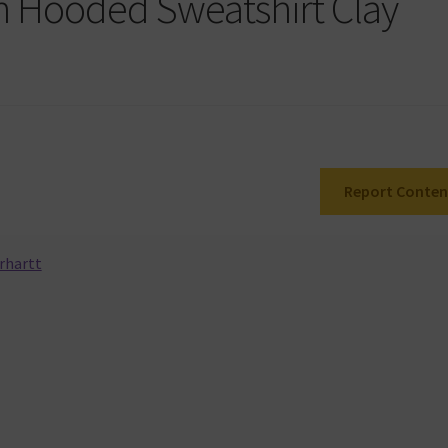
n Hooded Sweatshirt Clay
Report Conten
rhartt