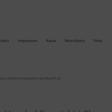
chutz
Impressum
Kasse
Mein Konto
Shop
pressum
Kasse
Mein Konto
Shop
Warenkorb
elson Hooded Sweatshirt Clay Blue M L XL