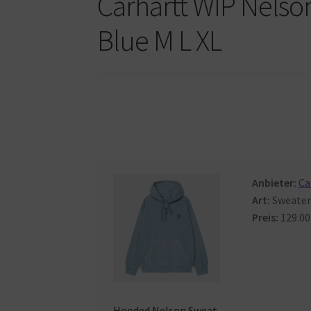
Carhartt WIP Nelso
Blue M L XL
Anbieter:
Ca
Art:
Sweater
Preis:
129.00
Hooded
Nelson
Sweat