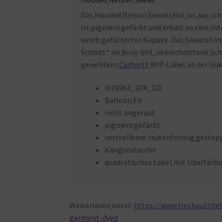
Das
Hooded
Nelson
Sweatshirt
ist
aus
sch
ist
pigmentgefärbt
und
erhält
so
eine
int
weich
gefütterter
Kapuze. Das
Sweatshirt
Schnitt“ im
Boxy-Stil, überschnittene
Sch
gewebtem
Carhartt
WIP-Label
an
der
lin
I029963_2PA_GD
Balloon
Fit
nicht
angeraut
pigmentgefärbt
verstellbare
rautenförmig
gestepp
Kängurutasche
quadratisches
Label
mit Überfärb
Weiterlesen
unter:
https://www.freshouttheb
garment-dyed