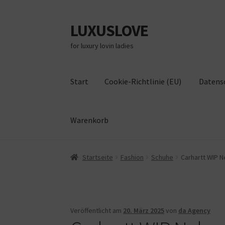
LUXUSLOVE
Zur
Zum
Navigation
Inhalt
for luxury lovin ladies
springen
springen
Start
Cookie-Richtlinie (EU)
Datens
Warenkorb
Start
Cookie-Richtlinie (EU)
Datenschutz
Im
Startseite
Fashion
Schuhe
Carhartt WIP N
Veröffentlicht am
20. März 2025
von
da Agency