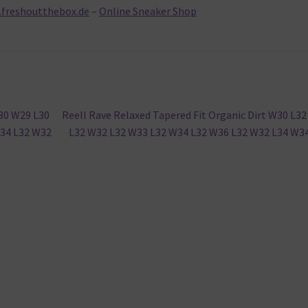
.freshoutthebox.de
–
Online Sneaker Shop
Nächster
L30 W29 L30
Reell Rave Relaxed Tapered Fit Organic Dirt W30 L3
Beitrag:
34 L32 W32
L32 W32 L32 W33 L32 W34 L32 W36 L32 W32 L34 W3