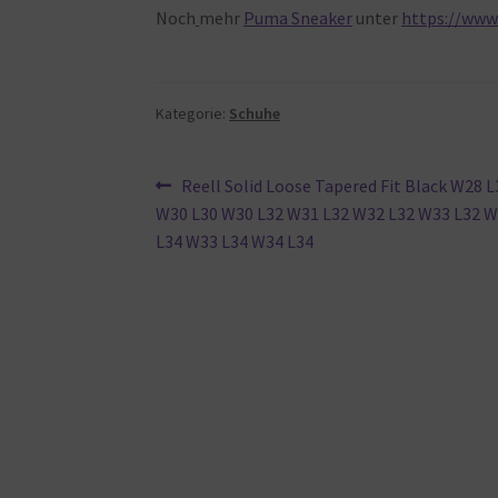
Noch
mehr
Puma Sneaker
unter
https://www
Kategorie:
Schuhe
Beitragsnavigation
Vorheriger
Reell Solid Loose Tapered Fit Black W28 
Beitrag:
W30 L30 W30 L32 W31 L32 W32 L32 W33 L32 W
L34 W33 L34 W34 L34