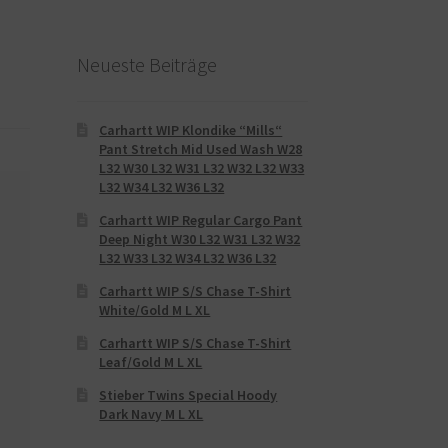
Neueste Beiträge
Carhartt WIP Klondike “Mills“
Pant Stretch Mid Used Wash W28
L32 W30 L32 W31 L32 W32 L32 W33
L32 W34 L32 W36 L32
Carhartt WIP Regular Cargo Pant
Deep Night W30 L32 W31 L32 W32
L32 W33 L32 W34 L32 W36 L32
Carhartt WIP S/S Chase T-Shirt
White/Gold M L XL
Carhartt WIP S/S Chase T-Shirt
Leaf/Gold M L XL
Stieber Twins Special Hoody
Dark Navy M L XL