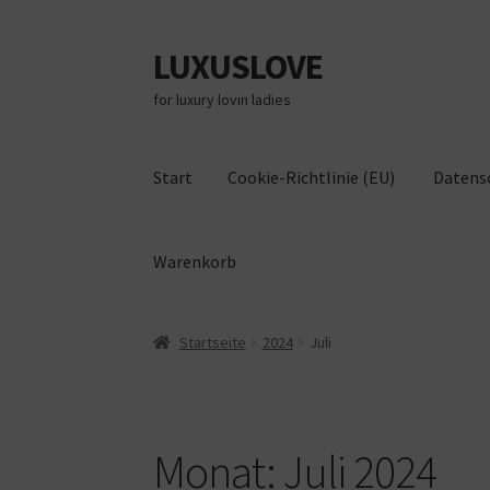
LUXUSLOVE
Zur
Zum
Navigation
Inhalt
for luxury lovin ladies
springen
springen
Start
Cookie-Richtlinie (EU)
Datens
Warenkorb
Start
Cookie-Richtlinie (EU)
Datenschutz
Im
Startseite
2024
Juli
Monat:
Juli 2024