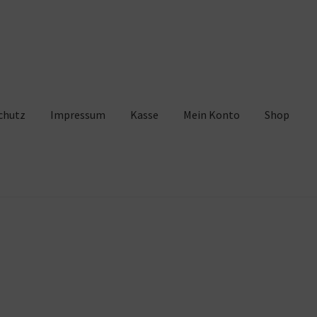
chutz
Impressum
Kasse
Mein Konto
Shop
pressum
Kasse
Mein Konto
Shop
Warenkorb