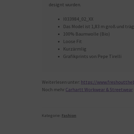
designt wurden.
I033984_02_XX
Das Model ist 1,83 m groß und trä
100% Baumwolle (Bio)
Loose Fit
Kurzärmlig
Grafikprints von Pepe Tirelli
Weiterlesen unter:
https://www.freshouttheb
Noch mehr
Carhartt Workwear & Streetwear
Kategorie:
Fashion