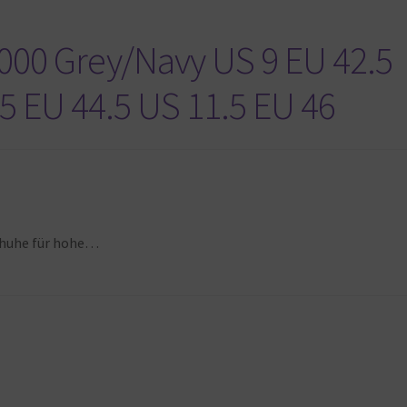
00 Grey/Navy US 9 EU 42.5
5 EU 44.5 US 11.5 EU 46
schuhe für hohe…