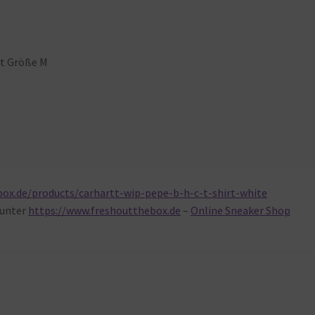
gt Größe M
ox.de/products/carhartt-wip-pepe-b-h-c-t-shirt-white
unter
https://www.freshoutthebox.de
–
Online Sneaker Shop