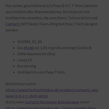
Das
locker
geschnittene
S/S
Pepe
B.H.C
T-Shirt
besteht
aus
leichtem
Bio-Baumwolljersey. Der
Style
ist
mit
Grafikprints
versehen, die
vom
Maler, Tattoo
Artist
und
Carhartt
WIP
Skate-Team-Mitglied
Pepe
Tirelli
designt
wurden.
I033984_02_XX
Das
Model
ist
1,83
m
groß und
trägt
Größe
M
100% Baumwolle (Bio)
Loose
Fit
Kurzärmlig
Grafikprints
von
Pepe
Tirelli
Weiterlesen
unter:
https://www.freshoutthebox.de/products/carhartt-wip-
pepe-b-h-c-t-shirt-white
Noch
mehr
Carhartt Workwear & Streetwear
unter
https://www.freshoutthebox.de
–
Online Sneaker Shop