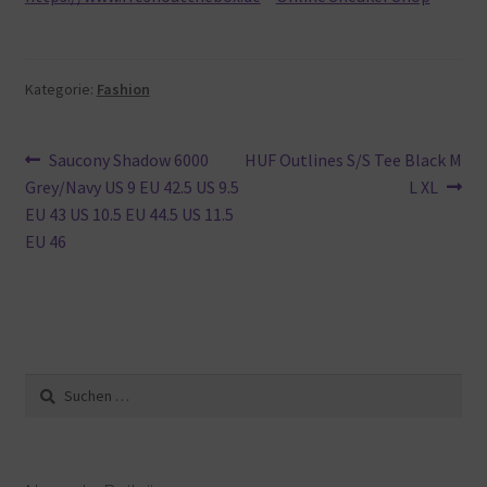
Kategorie:
Fashion
Beitragsnavigation
Vorheriger
Nächster
Saucony Shadow 6000
HUF Outlines S/S Tee Black M
Beitrag:
Beitrag:
Grey/Navy US 9 EU 42.5 US 9.5
L XL
EU 43 US 10.5 EU 44.5 US 11.5
EU 46
Suche
nach: