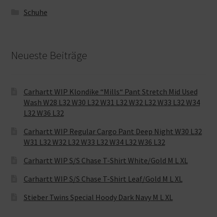
Schuhe
Neueste Beiträge
Carhartt WIP Klondike “Mills“ Pant Stretch Mid Used
Wash W28 L32 W30 L32 W31 L32 W32 L32 W33 L32 W34
L32 W36 L32
Carhartt WIP Regular Cargo Pant Deep Night W30 L32
W31 L32 W32 L32 W33 L32 W34 L32 W36 L32
Carhartt WIP S/S Chase T-Shirt White/Gold M L XL
Carhartt WIP S/S Chase T-Shirt Leaf/Gold M L XL
Stieber Twins Special Hoody Dark Navy M L XL