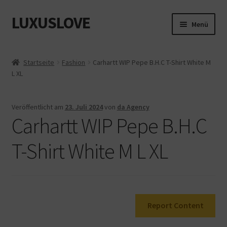
LUXUSLOVE
Zur
Zum
Menü
Navigation
Inhalt
springen
springen
Start
Startseite
Fashion
Carhartt WIP Pepe B.H.C T-Shirt White M
L XL
Cookie-Richtlinie (EU)
Datenschutz
Veröffentlicht am
23. Juli 2024
von
da Agency
Carhartt WIP Pepe B.H.C
Impressum
T-Shirt White M L XL
Kasse
Mein Konto
Report Content
Shop