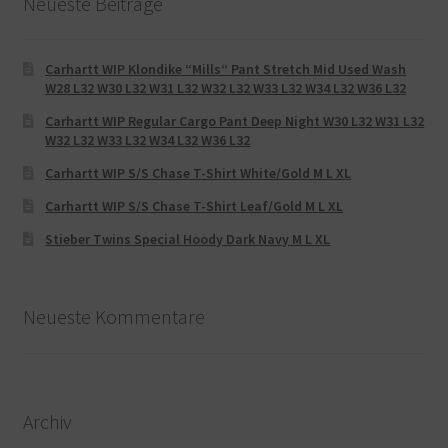
Neueste Beiträge
Carhartt WIP Klondike “Mills“ Pant Stretch Mid Used Wash
W28 L32 W30 L32 W31 L32 W32 L32 W33 L32 W34 L32 W36 L32
Carhartt WIP Regular Cargo Pant Deep Night W30 L32 W31 L32
W32 L32 W33 L32 W34 L32 W36 L32
Carhartt WIP S/S Chase T-Shirt White/Gold M L XL
Carhartt WIP S/S Chase T-Shirt Leaf/Gold M L XL
Stieber Twins Special Hoody Dark Navy M L XL
Neueste Kommentare
Archiv