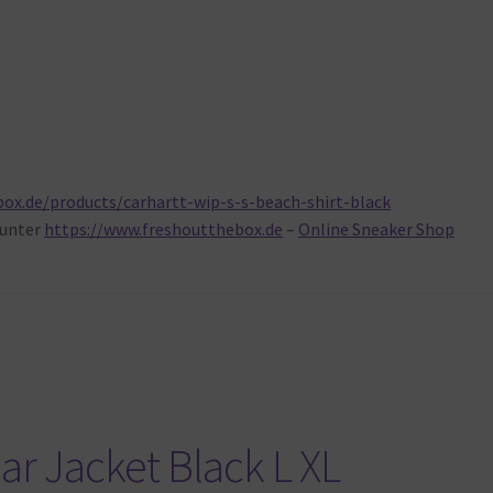
ox.de/products/carhartt-wip-s-s-beach-shirt-black
unter
https://www.freshoutthebox.de
–
Online Sneaker Shop
ar Jacket Black L XL