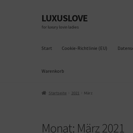
LUXUSLOVE
Zur
Zum
Navigation
Inhalt
for luxury lovin ladies
springen
springen
Start
Cookie-Richtlinie (EU)
Datens
Warenkorb
Start
Cookie-Richtlinie (EU)
Datenschutz
Im
Startseite
2021
März
Monat:
März 2021