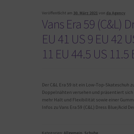
Veröffentlicht am
30. März 2021
von
da Agency
Vans Era 59 (C&L) D
EU 41 US 9 EU 42 U
11 EU 44.5 US 11.5
Der C&L Era 59 ist ein Low-Top-Skateschuh z
Doppelnähten versehen und präsentiert sich
mehr Halt und Flexibilität sowie einer Gummi
Infos zu Vans Era 59 (C&L) Dress Blue/Acid D
Kategorien:
Allgemein
,
Schuhe