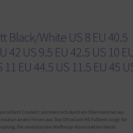
tt Black/White US 8 EU 40.5
EU 42 US 9.5 EU 42.5 US 10 E
S 11 EU 44.5 US 11.5 EU 45 U
on Gilbert Crockett zeichnen sich durch ein Obermaterial aus
insätze an den Fersen aus. Das UltraCush HD Fußbett sorgt für
pfung. Die revolutionäre Wafflecup-Konstruktion bietet