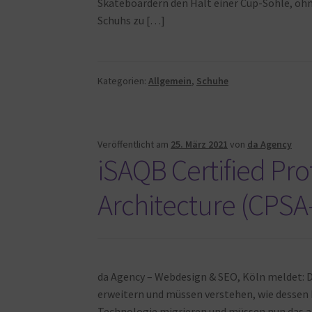
Skateboardern den Halt einer Cup-Sohle, ohne
Schuhs zu […]
Kategorien:
Allgemein
,
Schuhe
Veröffentlicht am
25. März 2021
von
da Agency
iSAQB Certified Pro
Architecture (CPSA-
da Agency – Webdesign & SEO, Köln meldet: D
erweitern und müssen verstehen, wie dessen
Technologie migrieren und müssen nun das al