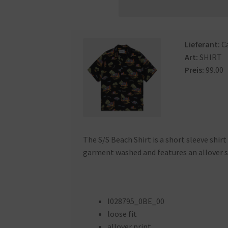
Lieferant:
C
Art:
SHIRT
Preis:
99.00
The S/S Beach Shirt is a short sleeve shir
garment washed and features an allover s
I028795_0BE_00
loose fit
allover print