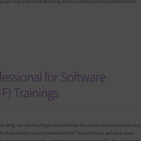
 auf Grip oder Boardfeeling eines traditionellen vulkanisierten
fessional for Software
F) Trainings
er Weg zur nachhaltigen Architektur Sie sollen ein komplexes Sy
 Komponenten zusammenarbeiten? Sie sollen es auf eine neue
te System verstehen – und das neue entwerfen? Die Basis für eine