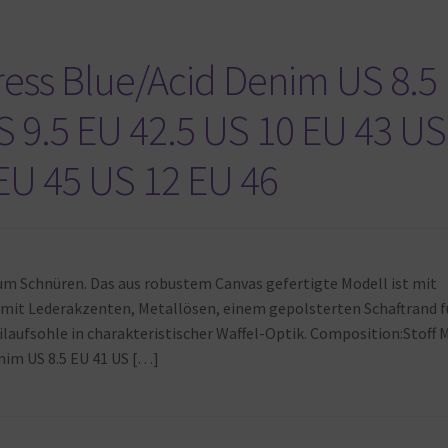
ress Blue/Acid Denim US 8.5
S 9.5 EU 42.5 US 10 EU 43 US
 EU 45 US 12 EU 46
um Schnüren. Das aus robustem Canvas gefertigte Modell ist mit
 mit Lederakzenten, Metallösen, einem gepolsterten Schaftrand f
laufsohle in charakteristischer Waffel-Optik. Composition:Stoff 
enim US 8.5 EU 41 US […]