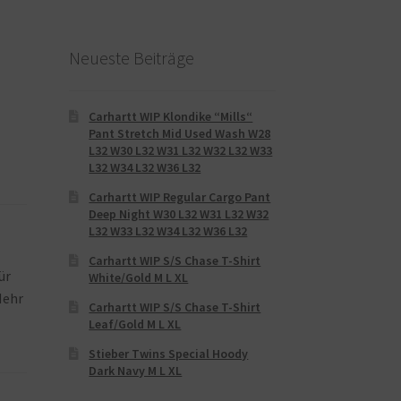
Neueste Beiträge
Carhartt WIP Klondike “Mills“
Pant Stretch Mid Used Wash W28
L32 W30 L32 W31 L32 W32 L32 W33
L32 W34 L32 W36 L32
Carhartt WIP Regular Cargo Pant
Deep Night W30 L32 W31 L32 W32
L32 W33 L32 W34 L32 W36 L32
Carhartt WIP S/S Chase T-Shirt
ür
White/Gold M L XL
Mehr
Carhartt WIP S/S Chase T-Shirt
Leaf/Gold M L XL
Stieber Twins Special Hoody
Dark Navy M L XL