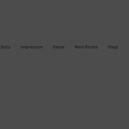
chutz
Impressum
Kasse
Mein Konto
Shop
pressum
Kasse
Mein Konto
Shop
Warenkorb