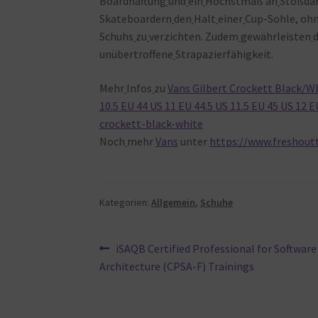
Boardhaftung
und
ein
Höchstmaß an
Stoßdä
Skateboardern
den
Halt
einer
Cup-Sohle, oh
Schuhs
zu
verzichten. Zudem
gewährleisten
d
unübertroffene
Strapazierfähigkeit.
Mehr
Infos
zu
Vans Gilbert Crockett Black/Whi
10.5 EU 44 US 11 EU 44.5 US 11.5 EU 45 US 12 E
crockett-black-white
Noch
mehr
Vans
unter
https://www.freshout
Kategorien:
Allgemein
,
Schuhe
Beitragsnavigation
Vorheriger
iSAQB Certified Professional for Software
Beitrag:
Architecture (CPSA-F) Trainings