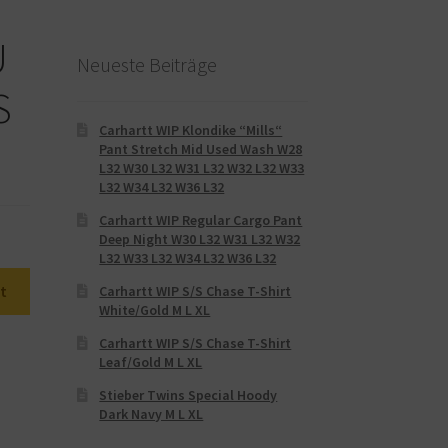
U
Neueste Beiträge
S
Carhartt WIP Klondike “Mills“
Pant Stretch Mid Used Wash W28
L32 W30 L32 W31 L32 W32 L32 W33
L32 W34 L32 W36 L32
Carhartt WIP Regular Cargo Pant
Deep Night W30 L32 W31 L32 W32
L32 W33 L32 W34 L32 W36 L32
t
Carhartt WIP S/S Chase T-Shirt
White/Gold M L XL
Carhartt WIP S/S Chase T-Shirt
Leaf/Gold M L XL
Stieber Twins Special Hoody
Dark Navy M L XL