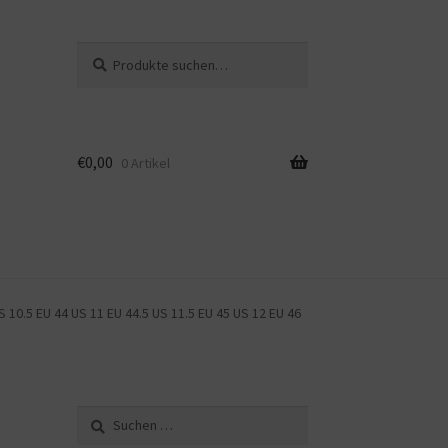
Suche
Suche
nach:
€
0,00
0 Artikel
S 10.5 EU 44 US 11 EU 44.5 US 11.5 EU 45 US 12 EU 46
Suche
nach: