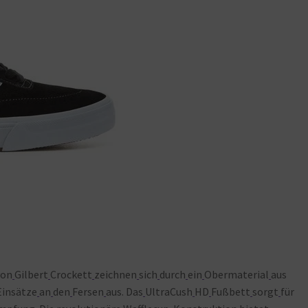
von
Gilbert
Crockett
zeichnen
sich
durch
ein
Obermaterial
aus
Einsätze
an
den
Fersen
aus. Das
UltraCush
HD
Fußbett
sorgt
für