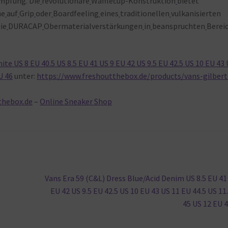
mpfung. Die
revolutionäre
Wafflecup-Konstruktion
bietet
ne
auf
Grip
oder
Boardfeeling
eines
traditionellen
vulkanisierten
ie
DURACAP
Obermaterialverstärkungen
in
beanspruchten
Berei
te US 8 EU 40.5 US 8.5 EU 41 US 9 EU 42 US 9.5 EU 42.5 US 10 EU 43
U 46
unter:
https://www.freshoutthebox.de/products/vans-gilbert
thebox.de
–
Online Sneaker Shop
Nächster
Vans Era 59 (C&L) Dress Blue/Acid Denim US 8.5 EU 41
Beitrag:
EU 42 US 9.5 EU 42.5 US 10 EU 43 US 11 EU 44.5 US 11
45 US 12 EU 