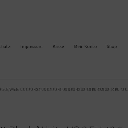
chutz
Impressum
Kasse
Mein Konto
Shop
pressum
Kasse
Mein Konto
Shop
Warenkorb
Black/White US 8 EU 40.5 US 8.5 EU 41 US 9 EU 42 US 9.5 EU 42.5 US 10 EU 43 U