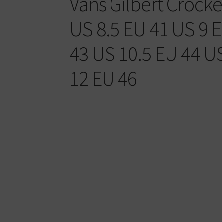
Vans Gilbert Crocke
US 8.5 EU 41 US 9 
43 US 10.5 EU 44 U
12 EU 46