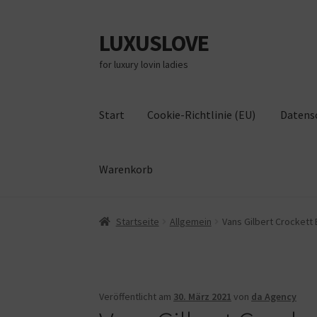
LUXUSLOVE
Zur
Zum
Navigation
Inhalt
for luxury lovin ladies
springen
springen
Start
Cookie-Richtlinie (EU)
Datens
Warenkorb
Start
Cookie-Richtlinie (EU)
Datenschutz
Im
Startseite
Allgemein
Vans Gilbert Crockett 
Veröffentlicht am
30. März 2021
von
da Agency