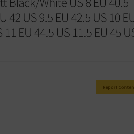
tt Black/White US 8 EU 40.5
EU 42 US 9.5 EU 42.5 US 10 E
S 11 EU 44.5 US 11.5 EU 45 U
Report Conten