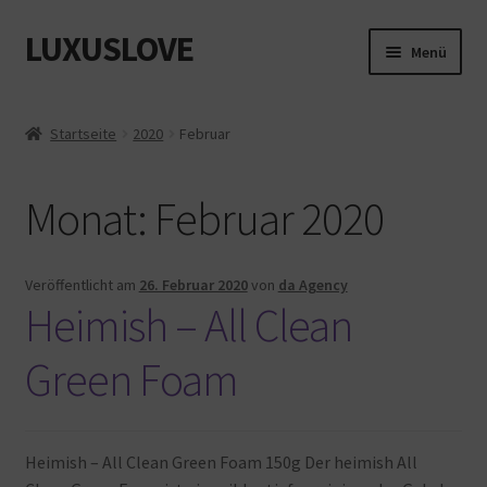
LUXUSLOVE
Zur
Zum
Menü
Navigation
Inhalt
springen
springen
Start
Startseite
2020
Februar
Cookie-Richtlinie (EU)
Monat:
Februar 2020
Datenschutz
Impressum
Veröffentlicht am
26. Februar 2020
von
da Agency
Heimish – All Clean
Kasse
Green Foam
Mein Konto
Shop
Heimish – All Clean Green Foam 150g Der heimish All