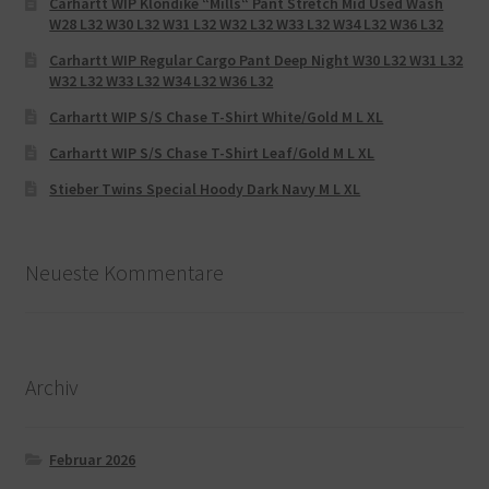
Carhartt WIP Klondike “Mills“ Pant Stretch Mid Used Wash
W28 L32 W30 L32 W31 L32 W32 L32 W33 L32 W34 L32 W36 L32
Carhartt WIP Regular Cargo Pant Deep Night W30 L32 W31 L32
W32 L32 W33 L32 W34 L32 W36 L32
Carhartt WIP S/S Chase T-Shirt White/Gold M L XL
Carhartt WIP S/S Chase T-Shirt Leaf/Gold M L XL
Stieber Twins Special Hoody Dark Navy M L XL
Neueste Kommentare
Archiv
Februar 2026