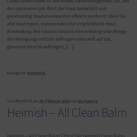
Clean Green Foam ist ein mildes tiefenreinigendes Gel, das
Warenkorb
den optimalen pH-Wert der Haut beibehält und
gleichzeitig Hautunreinheiten effektiv entfernt. Ideal für
alle Hauttypen, insbesondere für empfindliche Haut.
Anwendung: Bei nassem Gesicht eine erbsengroße Menge
des Reinigungsmittels auftragen und sanft auf das
gesamte Gesicht auftragen, […]
Kategorie:
Kosmetik
Veröffentlicht am
26. Februar 2020
von
da Agency
Heimish – All Clean Balm
Heimish – All Clean Balm 120ml Der heimish Clean Balm