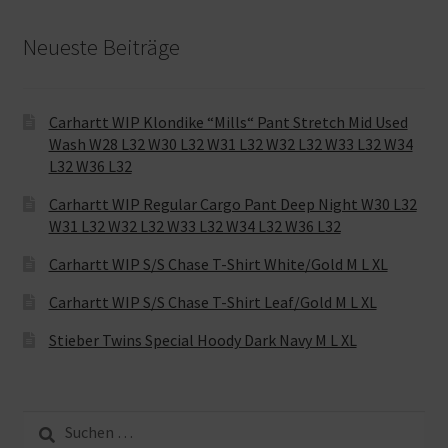
Neueste Beiträge
Carhartt WIP Klondike “Mills“ Pant Stretch Mid Used
Wash W28 L32 W30 L32 W31 L32 W32 L32 W33 L32 W34
L32 W36 L32
Carhartt WIP Regular Cargo Pant Deep Night W30 L32
W31 L32 W32 L32 W33 L32 W34 L32 W36 L32
Carhartt WIP S/S Chase T-Shirt White/Gold M L XL
Carhartt WIP S/S Chase T-Shirt Leaf/Gold M L XL
Stieber Twins Special Hoody Dark Navy M L XL
Suche
nach: