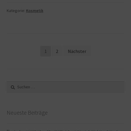
Kategorie:
Kosmetik
Beitragsnavigation
1
2
Nächster
Suche
nach:
Neueste Beiträge