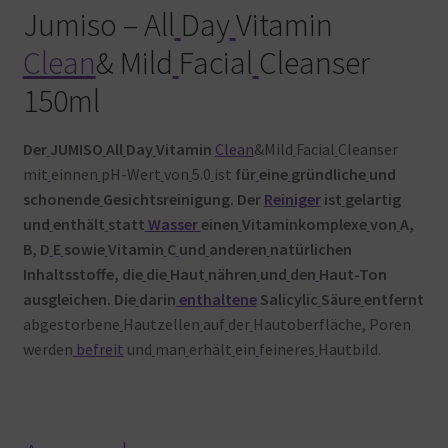
Jumiso – All
Day
Vitamin
Clean
& Mild
Facial
Cleanser
150ml
Der
JUMISO
All
Day
Vitamin
Clean
&Mild
Facial
Cleanser
mit
einnen
pH-Wert
von
5.0
ist
für
eine
gründliche
und
schonende
Gesichtsreinigung. Der
Reiniger
ist
gelartig
und
enthält
statt
Wasser
einen
Vitaminkomplexe
von
A,
B, D
E
sowie
Vitamin
C
und
anderen
natürlichen
Inhaltsstoffe, die
die
Haut
nähren
und
den
Haut-Ton
ausgleichen. Die
darin
enthaltene
Salicylic
Säure
entfernt
abgestorbene
Hautzellen
auf
der
Hautoberfläche, Poren
werden
befreit
und
man
erhält
ein
feineres
Hautbild.