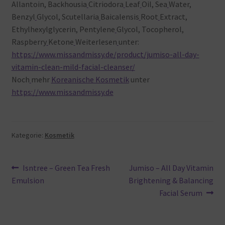
Allantoin, Backhousia
Citriodora
Leaf
Oil, Sea
Water,
Benzyl
Glycol, Scutellaria
Baicalensis
Root
Extract,
Ethylhexylglycerin, Pentylene
Glycol, Tocopherol,
Raspberry
Ketone
Weiterlesen
unter:
https://www.missandmissy.de/product/jumiso-all-day-
vitamin-clean-mild-facial-cleanser/
Noch
mehr
Koreanische Kosmetik
unter
https://www.missandmissy.de
Kategorie:
Kosmetik
Beitragsnavigation
Vorheriger
Nächster
Isntree – Green Tea Fresh
Jumiso – All Day Vitamin
Beitrag:
Beitrag:
Emulsion
Brightening & Balancing
Facial Serum