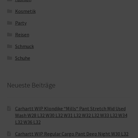
Kosmetik
Party
Reisen
Schmuck
Schuhe
Neueste Beiträge
Carhartt WIP Klondike “Mills“ Pant Stretch Mid Used
Wash W28 L32 W30 L32 W31 L32 W32 L32 W33 L32 W34
L32 W36 L32
Carhartt WIP Regular Cargo Pant Deep Night W30 L32