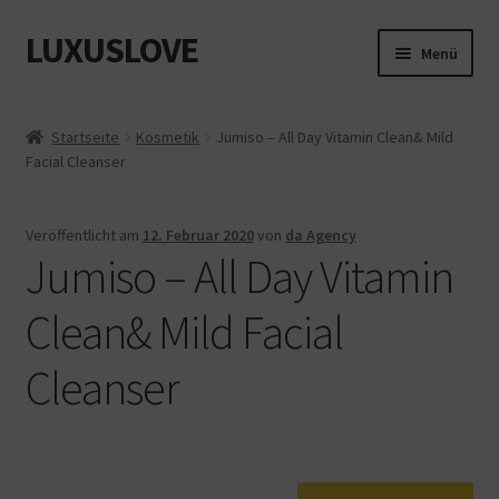
LUXUSLOVE
Zur
Zum
Menü
Navigation
Inhalt
springen
springen
Start
Startseite
Kosmetik
Jumiso – All Day Vitamin Clean& Mild
Facial Cleanser
Cookie-Richtlinie (EU)
Datenschutz
Veröffentlicht am
12. Februar 2020
von
da Agency
Jumiso – All Day Vitamin
Impressum
Clean& Mild Facial
Kasse
Cleanser
Mein Konto
Shop