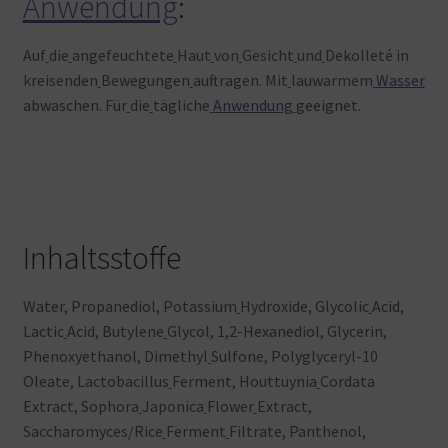
Anwendung
:
Auf
die
angefeuchtete
Haut
von
Gesicht
und
Dekolleté in
kreisenden
Bewegungen
auftragen. Mit
lauwarmem
Wasser
abwaschen. Für
die
tägliche
Anwendung
geeignet.
Inhaltsstoffe
Water, Propanediol, Potassium
Hydroxide, Glycolic
Acid,
Lactic
Acid, Butylene
Glycol, 1,2-Hexanediol, Glycerin,
Phenoxyethanol, Dimethyl
Sulfone, Polyglyceryl-10
Oleate, Lactobacillus
Ferment, Houttuynia
Cordata
Extract, Sophora
Japonica
Flower
Extract,
Saccharomyces/Rice
Ferment
Filtrate, Panthenol,