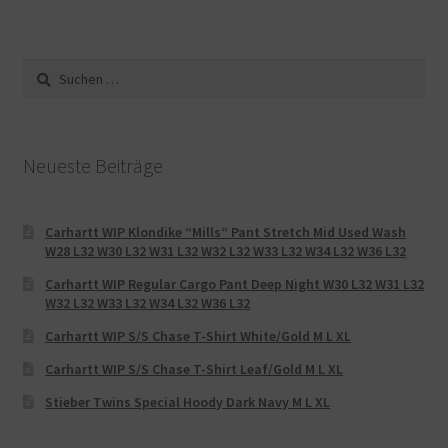
Suche
nach:
Neueste Beiträge
Carhartt WIP Klondike “Mills“ Pant Stretch Mid Used Wash
W28 L32 W30 L32 W31 L32 W32 L32 W33 L32 W34 L32 W36 L32
Carhartt WIP Regular Cargo Pant Deep Night W30 L32 W31 L32
W32 L32 W33 L32 W34 L32 W36 L32
Carhartt WIP S/S Chase T-Shirt White/Gold M L XL
Carhartt WIP S/S Chase T-Shirt Leaf/Gold M L XL
Stieber Twins Special Hoody Dark Navy M L XL