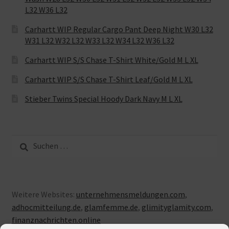
L32 W36 L32
Carhartt WIP Regular Cargo Pant Deep Night W30 L32
W31 L32 W32 L32 W33 L32 W34 L32 W36 L32
Carhartt WIP S/S Chase T-Shirt White/Gold M L XL
Carhartt WIP S/S Chase T-Shirt Leaf/Gold M L XL
Stieber Twins Special Hoody Dark Navy M L XL
Suche
nach:
Weitere Websites:
unternehmensmeldungen.com
,
adhocmitteilung.de
,
glamfemme.de
,
glimityglamity.com
,
finanznachrichten.online