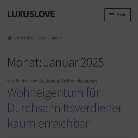
LUXUSLOVE
Zur
Zum
Menü
Navigation
Inhalt
springen
springen
Start
Startseite
2025
Januar
Cookie-Richtlinie (EU)
Monat:
Januar 2025
Datenschutz
Impressum
Veröffentlicht am
31. Januar 2025
von
da Agency
Wohneigentum für
Kasse
Durchschnittsverdiener
Mein Konto
kaum erreichbar
Shop