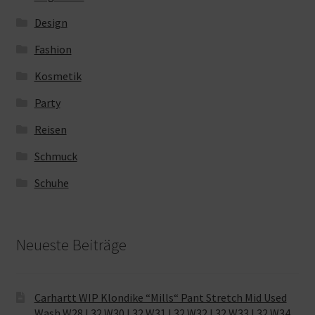
Design
Fashion
Kosmetik
Party
Reisen
Schmuck
Schuhe
Neueste Beiträge
Carhartt WIP Klondike “Mills“ Pant Stretch Mid Used
Wash W28 L32 W30 L32 W31 L32 W32 L32 W33 L32 W34