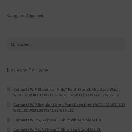
Kategorie:
Allgemein
Suche
nach:
Neueste Beiträge
Carhartt WIP Klondike “Mills“ Pant Stretch Mid Used Wash
W28 L32 W30 L32 W31 L32 W32 L32 W33 L32 W34 L32 W36 L32
Carhartt WIP Regular Cargo Pant Deep Night W30 L32 W31 L32
W32 L32 W33 L32 W34 L32 W36 L32
Carhartt WIP S/S Chase T-Shirt White/Gold M L XL
Carhartt WIP S/S Chase T-Shirt Leaf/Gold M L XL