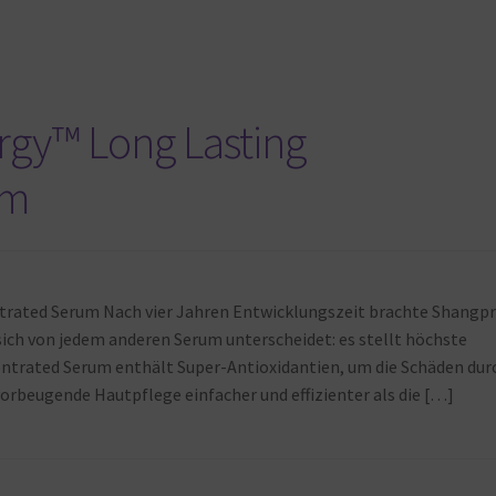
rgy™ Long Lasting
um
trated Serum Nach vier Jahren Entwicklungszeit brachte Shangp
sich von jedem anderen Serum unterscheidet: es stellt höchste
entrated Serum enthält Super-Antioxidantien, um die Schäden dur
vorbeugende Hautpflege einfacher und effizienter als die […]