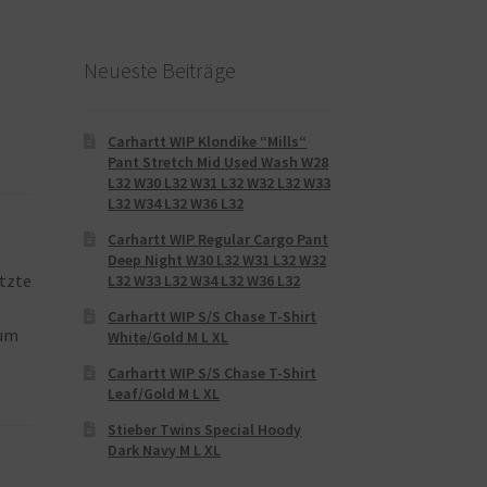
Neueste Beiträge
Carhartt WIP Klondike “Mills“
Pant Stretch Mid Used Wash W28
L32 W30 L32 W31 L32 W32 L32 W33
L32 W34 L32 W36 L32
Carhartt WIP Regular Cargo Pant
Deep Night W30 L32 W31 L32 W32
etzte
L32 W33 L32 W34 L32 W36 L32
Carhartt WIP S/S Chase T-Shirt
rum
White/Gold M L XL
Carhartt WIP S/S Chase T-Shirt
Leaf/Gold M L XL
Stieber Twins Special Hoody
Dark Navy M L XL