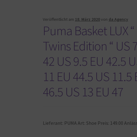
Veröffentlicht am
18. März 2020
von
da Agency
Puma Basket LUX “ 
Twins Edition “ US 
42 US 9.5 EU 42.5 
11 EU 44.5 US 11.5
46.5 US 13 EU 47
Lieferant: PUMA Art: Shoe Preis: 149.00 Anl