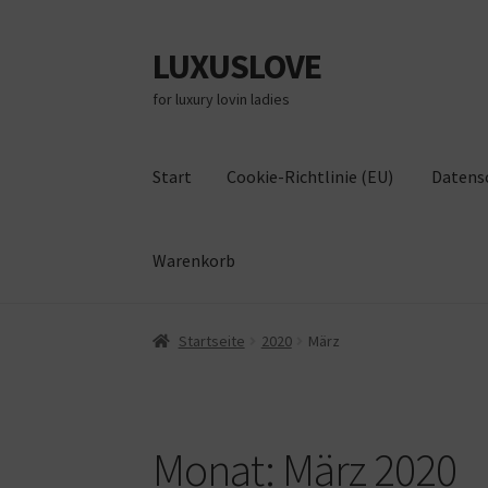
LUXUSLOVE
Zur
Zum
Navigation
Inhalt
for luxury lovin ladies
springen
springen
Start
Cookie-Richtlinie (EU)
Datens
Warenkorb
Start
Cookie-Richtlinie (EU)
Datenschutz
Im
Startseite
2020
März
Monat:
März 2020