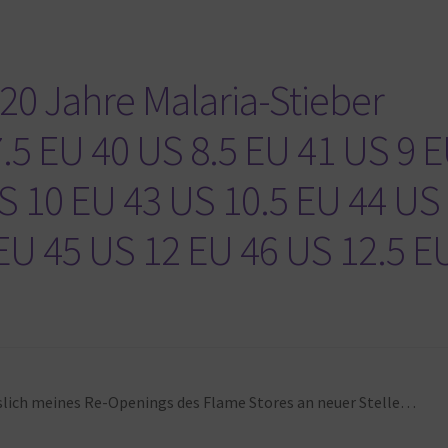
20 Jahre Malaria-Stieber
7.5 EU 40 US 8.5 EU 41 US 9 
US 10 EU 43 US 10.5 EU 44 US
 EU 45 US 12 EU 46 US 12.5 E
ässlich meines Re-Openings des Flame Stores an neuer Stelle…