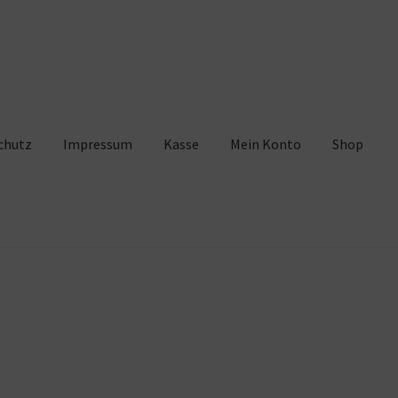
chutz
Impressum
Kasse
Mein Konto
Shop
pressum
Kasse
Mein Konto
Shop
Warenkorb