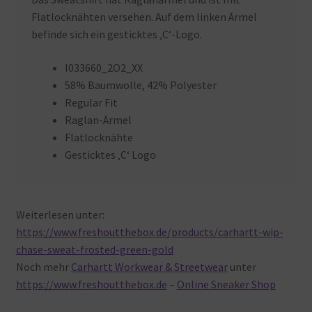
Flatlocknähten versehen. Auf dem linken Ärmel
befinde sich ein gesticktes ‚C‘-Logo.
I033660_2O2_XX
58% Baumwolle, 42% Polyester
Regular Fit
Raglan-Ärmel
Flatlocknähte
Gesticktes ‚C‘ Logo
Weiterlesen unter:
https://www.freshoutthebox.de/products/carhartt-wip-
chase-sweat-frosted-green-gold
Noch mehr
Carhartt Workwear & Streetwear
unter
https://www.freshoutthebox.de
–
Online Sneaker Shop