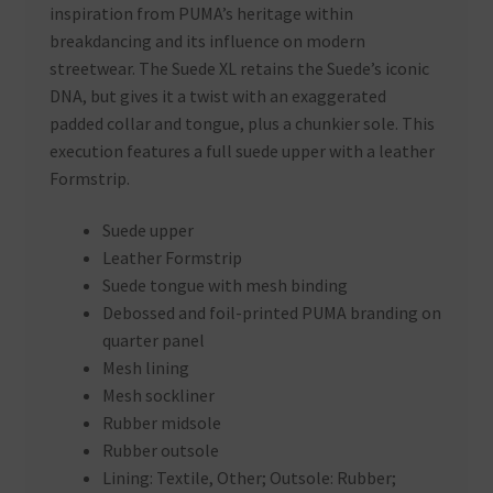
inspiration from PUMA’s heritage within
breakdancing and its influence on modern
streetwear. The Suede XL retains the Suede’s iconic
DNA, but gives it a twist with an exaggerated
padded collar and tongue, plus a chunkier sole. This
execution features a full suede upper with a leather
Formstrip.
Suede upper
Leather Formstrip
Suede tongue with mesh binding
Debossed and foil-printed PUMA branding on
quarter panel
Mesh lining
Mesh sockliner
Rubber midsole
Rubber outsole
Lining: Textile, Other; Outsole: Rubber;