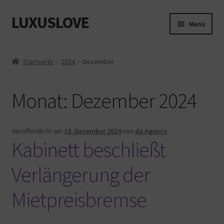
LUXUSLOVE
Zur
Zum
Menü
Navigation
Inhalt
springen
springen
Start
Startseite
2024
Dezember
Cookie-Richtlinie (EU)
Monat:
Dezember 2024
Datenschutz
Impressum
Veröffentlicht am
18. Dezember 2024
von
da Agency
Kabinett beschließt
Kasse
Verlängerung der
Mein Konto
Mietpreisbremse
Shop