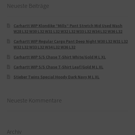
Neueste Beiträge
Carhartt WIP Klondike “Mills“ Pant Stretch Mid Used Wash
W28 L32 W30 L32 W31 L32 W32 L32 W33 L32 W34 L32 W36 L32
Carhartt WIP Regular Cargo Pant Deep Night W30 L32 W31 L32
W32 L32 W33 L32 W34 L32 W36 L32
Carhartt WIP S/S Chase T-Shirt White/Gold M L XL
Carhartt WIP S/S Chase T-Shirt Leaf/Gold M L XL
Stieber Twins Special Hoody Dark Navy M L XL
Neueste Kommentare
Archiv