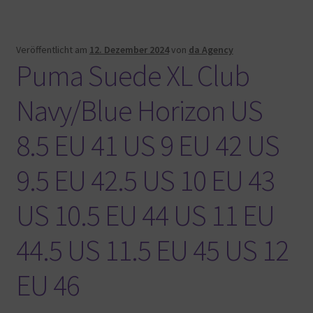
Veröffentlicht am
12. Dezember 2024
von
da Agency
Puma Suede XL Club
Navy/Blue Horizon US
8.5 EU 41 US 9 EU 42 US
9.5 EU 42.5 US 10 EU 43
US 10.5 EU 44 US 11 EU
44.5 US 11.5 EU 45 US 12
EU 46