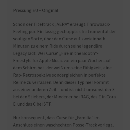
Pressung:EU – Original
Schon der Titeltrack „AERA“ erzeugt Throwback-
Feeling pur: Ein lässig gechopptes Instrumental der
souligen Sorte, über den Curse auf zweieinhalb
Minuten zu einem Ride durch seine legendäre
Legacy lädt. Wer Curse‘ „Fire in the Booth“-
Freestyle für Apple Music vor ein paar Wochen auf
dem Schirm hat, der weiß um seine Fähigkeit, eine
Rap-Retrospektive sondergleichen in perfekte
Reime zu verfassen. Denn dieser Typ hier kommt
aus einer anderen Zeit – und ist nicht umsonst der 3.
bei den Stiebers, der Mindener bei RAG, das E in Cora
E. und das C bei STF.
Nur konsequent, dass Curse für „Familia“ im
Anschluss einen waschechten Posse-Track vorlegt,