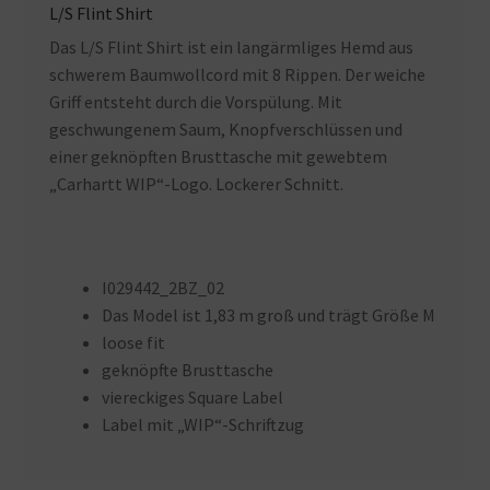
L/S Flint Shirt
Das L/S Flint Shirt ist ein langärmliges Hemd aus
schwerem Baumwollcord mit 8 Rippen. Der weiche
Griff entsteht durch die Vorspülung. Mit
geschwungenem Saum, Knopfverschlüssen und
einer geknöpften Brusttasche mit gewebtem
„Carhartt WIP“-Logo. Lockerer Schnitt.
I029442_2BZ_02
Das Model ist 1,83 m groß und trägt Größe M
loose fit
geknöpfte Brusttasche
viereckiges Square Label
Label mit „WIP“-Schriftzug