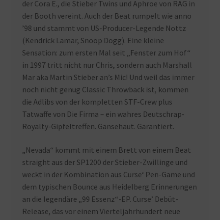
der Cora E., die Stieber Twins und Aphroe von RAG in
der Booth vereint. Auch der Beat rumpelt wie anno
’98 und stammt von US-Producer-Legende Nottz
(Kendrick Lamar, Snoop Dogg). Eine kleine
Sensation: zum ersten Mal seit „Fenster zum Hof“
in 1997 tritt nicht nur Chris, sondern auch Marshall
Mar aka Martin Stieber an’s Mic! Und weil das immer
noch nicht genug Classic Throwback ist, kommen
die Adlibs von der kompletten STF-Crew plus
Tatwaffe von Die Firma – ein wahres Deutschrap-
Royalty-Gipfeltreffen. Gänsehaut. Garantiert.
„Nevada“ kommt mit einem Brett von einem Beat
straight aus der SP1200 der Stieber-Zwillinge und
weckt in der Kombination aus Curse‘ Pen-Game und
dem typischen Bounce aus Heidelberg Erinnerungen
an die legendäre „99 Essenz“-EP. Curse’ Debüt-
Release, das vor einem Vierteljahrhundert neue