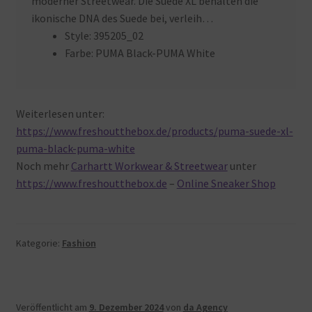
moderner Streetwear. Die Suede XL behalten die
ikonische DNA des Suede bei, verleih…
Style:
395205_02
Farbe:
PUMA Black-PUMA White
Weiterlesen unter:
https://www.freshoutthebox.de/products/puma-suede-xl-
puma-black-puma-white
Noch mehr
Carhartt Workwear & Streetwear
unter
https://www.freshoutthebox.de
–
Online Sneaker Shop
Kategorie:
Fashion
Veröffentlicht am
9. Dezember 2024
von
da Agency