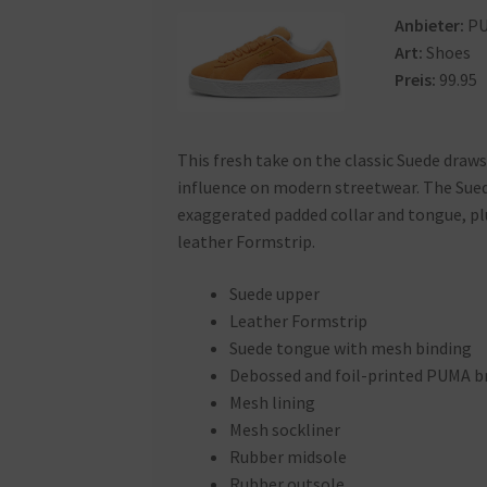
Anbieter:
P
Art:
Shoes
Preis:
99.95
This fresh take on the classic Suede draw
influence on modern streetwear. The Suede 
exaggerated padded collar and tongue, plus
leather Formstrip.
Suede upper
Leather Formstrip
Suede tongue with mesh binding
Debossed and foil-printed PUMA b
Mesh lining
Mesh sockliner
Rubber midsole
Rubber outsole