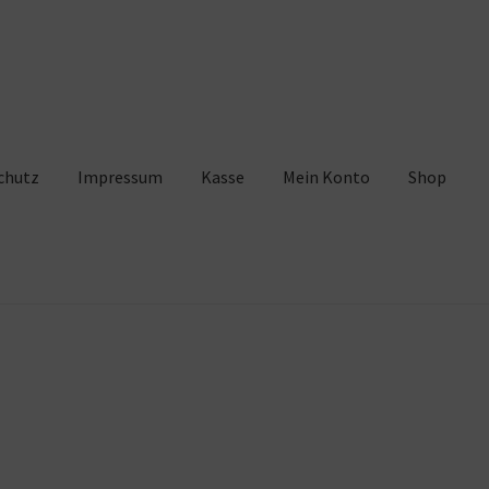
chutz
Impressum
Kasse
Mein Konto
Shop
pressum
Kasse
Mein Konto
Shop
Warenkorb