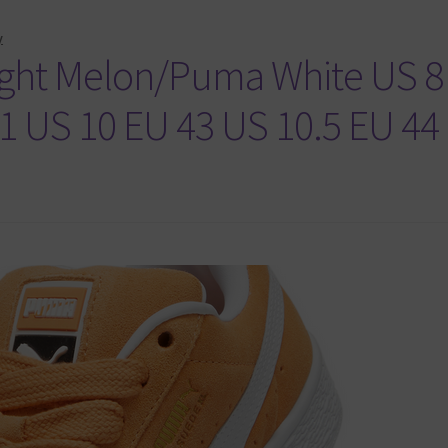
y
ght Melon/Puma White US 8
41 US 10 EU 43 US 10.5 EU 44