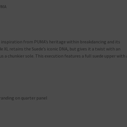
UMA
s inspiration from PUMA’s heritage within breakdancing and its
XL retains the Suede’s iconic DNA, but gives it a twist with an
 a chunkier sole. This execution features a full suede upper with 
randing on quarter panel