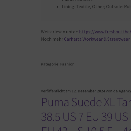
Lining: Textile, Other; Outsole: Ru
Weiterlesen unter:
https://www.freshoutthe
Noch mehr
Carhartt Workwear & Streetwear
Kategorie:
Fashion
Veröffentlicht am
12. Dezember 2024
von
da Agenc
Puma Suede XL Tart
38.5 US 7 EU 39 US 
EU 43 US 10.5 EU 4