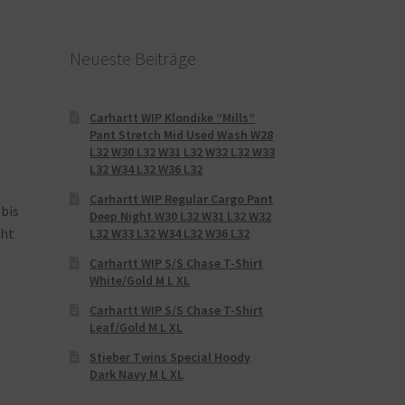
Neueste Beiträge
Carhartt WIP Klondike “Mills“
Pant Stretch Mid Used Wash W28
L32 W30 L32 W31 L32 W32 L32 W33
L32 W34 L32 W36 L32
Carhartt WIP Regular Cargo Pant
 bis
Deep Night W30 L32 W31 L32 W32
cht
L32 W33 L32 W34 L32 W36 L32
Carhartt WIP S/S Chase T-Shirt
White/Gold M L XL
Carhartt WIP S/S Chase T-Shirt
Leaf/Gold M L XL
Stieber Twins Special Hoody
Dark Navy M L XL