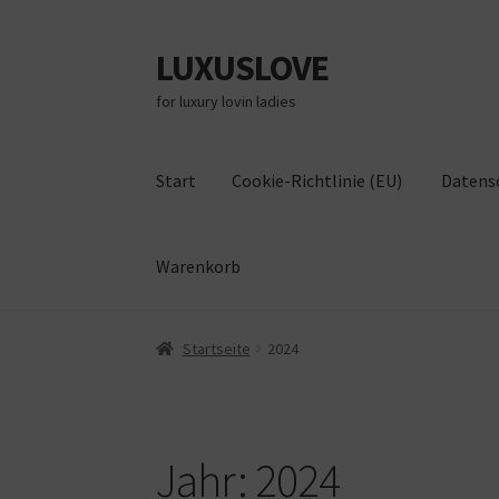
LUXUSLOVE
Zur
Zum
Navigation
Inhalt
for luxury lovin ladies
springen
springen
Start
Cookie-Richtlinie (EU)
Datens
Warenkorb
Start
Cookie-Richtlinie (EU)
Datenschutz
Im
Startseite
2024
Jahr:
2024