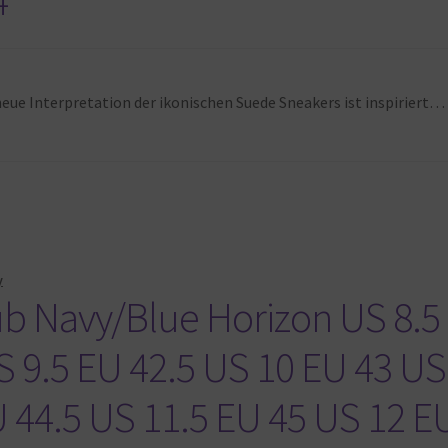
 neue Interpretation der ikonischen Suede Sneakers ist inspiriert…
y
b Navy/Blue Horizon US 8.5
S 9.5 EU 42.5 US 10 EU 43 US
U 44.5 US 11.5 EU 45 US 12 E