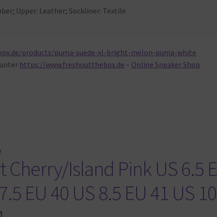
bber; Upper: Leather; Sockliner: Textile
box.de/products/puma-suede-xl-bright-melon-puma-white
unter
https://www.freshoutthebox.de
–
Online Sneaker Shop
y
 Cherry/Island Pink US 6.5 
7.5 EU 40 US 8.5 EU 41 US 10
4