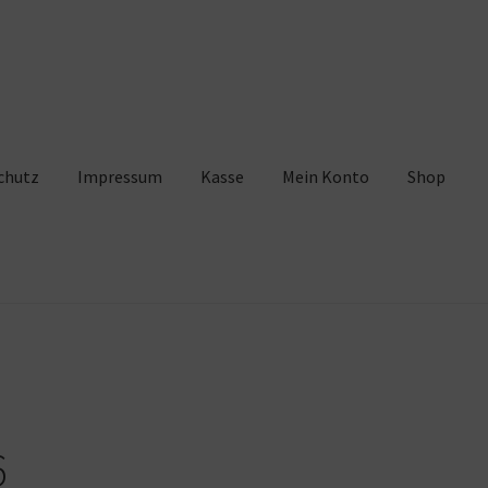
chutz
Impressum
Kasse
Mein Konto
Shop
pressum
Kasse
Mein Konto
Shop
Warenkorb
6