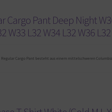
ar Cargo Pant Deep Night W3
32 W33 L32 W34 L32 W36 L32
 Die Regular Cargo Pant besteht aus einem mittelschweren Columb
ase T-Shirt White/Gold M L X