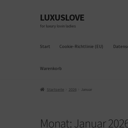
LUXUSLOVE
Zur
Zum
Navigation
Inhalt
for luxury lovin ladies
springen
springen
Start
Cookie-Richtlinie (EU)
Datens
Warenkorb
Start
Cookie-Richtlinie (EU)
Datenschutz
Im
Startseite
2026
Januar
Monat:
Januar 202