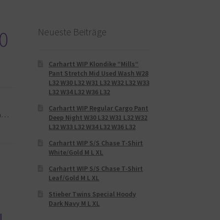
Neueste Beiträge
0
Carhartt WIP Klondike “Mills“
Pant Stretch Mid Used Wash W28
L32 W30 L32 W31 L32 W32 L32 W33
L32 W34 L32 W36 L32
Carhartt WIP Regular Cargo Pant
ia…
Deep Night W30 L32 W31 L32 W32
L32 W33 L32 W34 L32 W36 L32
Carhartt WIP S/S Chase T-Shirt
White/Gold M L XL
Carhartt WIP S/S Chase T-Shirt
Leaf/Gold M L XL
Stieber Twins Special Hoody
Dark Navy M L XL
L