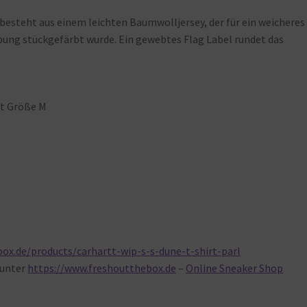
besteht aus einem leichten Baumwolljersey, der für ein weicheres
ung stückgefärbt wurde. Ein gewebtes Flag Label rundet das
gt Größe M
ox.de/products/carhartt-wip-s-s-dune-t-shirt-parl
unter
https://www.freshoutthebox.de
–
Online Sneaker Shop