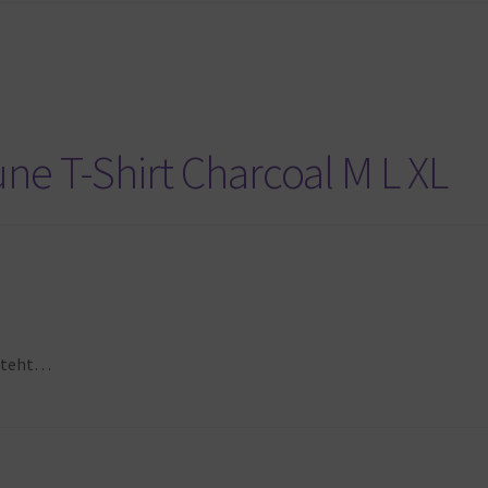
ne T-Shirt Charcoal M L XL
esteht…