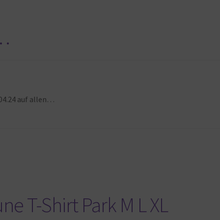
 …
4.24 auf allen…
ne T-Shirt Park M L XL