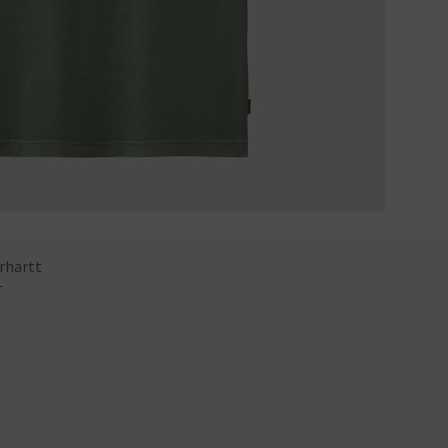
rhartt
T