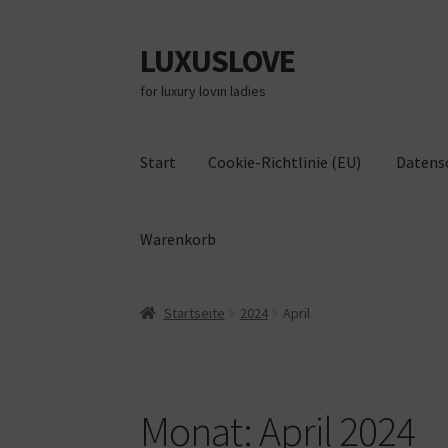
LUXUSLOVE
Zur
Zum
Navigation
Inhalt
for luxury lovin ladies
springen
springen
Start
Cookie-Richtlinie (EU)
Datens
Warenkorb
Start
Cookie-Richtlinie (EU)
Datenschutz
Im
Startseite
2024
April
Monat:
April 2024