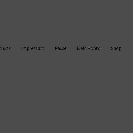
chutz
Impressum
Kasse
Mein Konto
Shop
pressum
Kasse
Mein Konto
Shop
Warenkorb