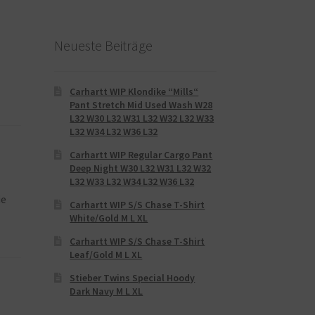
Neueste Beiträge
Carhartt WIP Klondike “Mills“
Pant Stretch Mid Used Wash W28
L32 W30 L32 W31 L32 W32 L32 W33
L32 W34 L32 W36 L32
Carhartt WIP Regular Cargo Pant
Deep Night W30 L32 W31 L32 W32
L32 W33 L32 W34 L32 W36 L32
ie
Carhartt WIP S/S Chase T-Shirt
White/Gold M L XL
Carhartt WIP S/S Chase T-Shirt
Leaf/Gold M L XL
Stieber Twins Special Hoody
Dark Navy M L XL