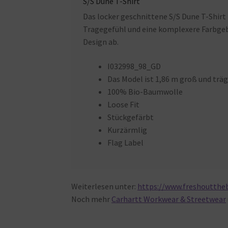
S/S Dune T-Shirt
Das locker geschnittene S/S Dune T-Shirt 
Tragegefühl und eine komplexere Farbgeb
Design ab.
I032998_98_GD
Das Model ist 1,86 m groß und trä
100% Bio-Baumwolle
Loose Fit
Stückgefärbt
Kurzärmlig
Flag Label
Weiterlesen unter:
https://www.freshouttheb
Noch mehr
Carhartt Workwear & Streetwear