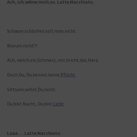
Ach, ich
sehne
mich
so. Latte
Macchiato.
Schaum
schlürfen
soll
man
nicht.
Warum nicht?!
Ach, welch
ein
Schmerz, mir
bricht
das
Herz.
Doch
Du, Du
kennst
keine
Pflicht
.
Sittsam
willst
Du
nicht.
Du
bist
Nacht, Du
bist
Licht
.
Laaa … Latte
Macchiato.