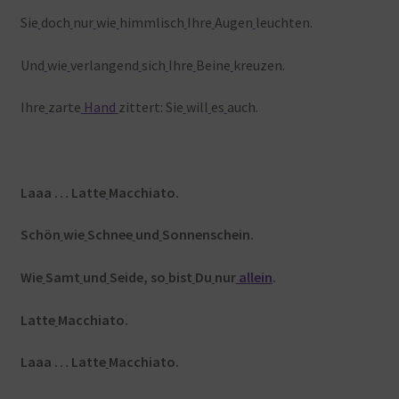
Sie
doch
nur
wie
himmlisch
Ihre
Augen
leuchten.
Und
wie
verlangend
sich
Ihre
Beine
kreuzen.
Ihre
zarte
Hand
zittert: Sie
will
es
auch.
Laaa … Latte
Macchiato.
Schön
wie
Schnee
und
Sonnenschein.
Wie
Samt
und
Seide, so
bist
Du
nur
allein
.
Latte
Macchiato.
Laaa … Latte
Macchiato.