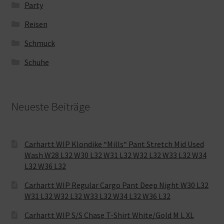
Party
Reisen
Schmuck
Schuhe
Neueste Beiträge
Carhartt WIP Klondike “Mills“ Pant Stretch Mid Used
Wash W28 L32 W30 L32 W31 L32 W32 L32 W33 L32 W34
L32 W36 L32
Carhartt WIP Regular Cargo Pant Deep Night W30 L32
W31 L32 W32 L32 W33 L32 W34 L32 W36 L32
Carhartt WIP S/S Chase T-Shirt White/Gold M L XL