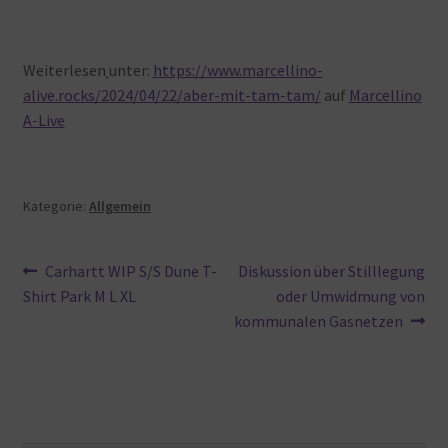
Weiterlesen
unter:
https://www.marcellino-
alive.rocks/2024/04/22/aber-mit-tam-tam/
auf
Marcellino
A-Live
Kategorie:
Allgemein
Beitragsnavigation
Vorheriger
Nächster
Carhartt WIP S/S Dune T-
Diskussion über Stilllegung
Beitrag:
Beitrag:
Shirt Park M L XL
oder Umwidmung von
kommunalen Gasnetzen