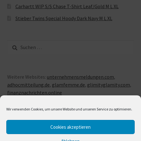
Carhartt WIP S/S Chase T-Shirt Leaf/Gold M L XL
Stieber Twins Special Hoody Dark Navy M L XL
Suche
nach:
Weitere Websites:
unternehmensmeldungen.com
,
adhocmitteilung.de
,
glamfemme.de
,
glimityglamity.com
,
finanznachrichten.online
Wir verwenden Cookies, um unsere Website und unseren Service zu optimieren.
Cookies akzeptieren
© LUXUSLOVE 2026
Erstellt mit Storefront & WooCommerce
.