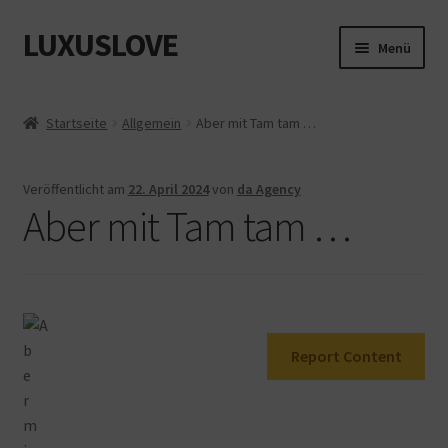
LUXUSLOVE
Zur
Zum
Menü
Navigation
Inhalt
springen
springen
Start
Startseite
Allgemein
Aber mit Tam tam …
Cookie-Richtlinie (EU)
Veröffentlicht am
22. April 2024
von
da Agency
Datenschutz
Aber mit Tam tam …
Impressum
Kasse
Report Content
Mein Konto
Shop