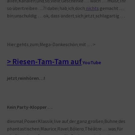
allen
Kanälen
und
so
viele
Geschenke … wach … müßt
Ihr
so übertreiben …?! dabei
hab
ich
doch
nichts
gemacht …
bin
unschuldig … ok, dass ändert
sich
jetzt
schlagartig …
Hier
gehts
zum
Mega-Dankeschön
mit … >
> Riesen-Tam-Tam auf
YouTube
jetzt
reinhören…!
Kein
Party-Klopper …
diesmal
Power.Klassik
live auf
der
ganz
großen
Bühne
des
phantastischen
Maurice
Ravel
Bólero
Théâtre … was
für