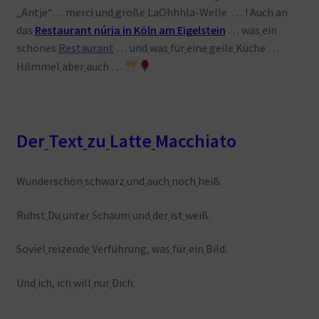
„Antje“… merci
und
große
LaOhhhla-Welle … ! Auch
an
das
Restaurant núria in Köln am Eigelstein
… was
ein
schönes
Restaurant
… und
was
für
eine
geile
Küche …
Hilmmel
aber
auch …
Der
Text
zu
Latte
Macchiato
Wunderschön
schwarz
und
auch
noch
heiß.
Ruhst
Du
unter
Schaum
und
der
ist
weiß.
Soviel
reizende
Verführung, was
für
ein
Bild.
Und
ich, ich
will
nur
Dich.