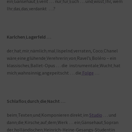
ein
Gänsehaut
Event … nur
für
Euch … und
wisst
Ihr, wem
Ihr
das
das
verdankt …?
Karlchen
Lagerfeld …
der
hat
mir
nämlich
mal
lispelnd
verraten, Coco
Chanel
wäre
eine
glühende
Verehrerin
von
Ravel’s
Boléro – ein
klassisches
Ballet-Opus … die instrumentale
Wucht
hat
mich
wahnsinnig
angepeitscht … die
Folge
…
Schlaflos
durch
die
Nacht …
beim
Texten
und
Komponieren direkt
im
Studio
… und
dann
die
Kirsche
auf
dem
Werk … ein
Gänsehaut
Sopran
der
holländischen
Heinrich-Heine-Gesangs-Studentin