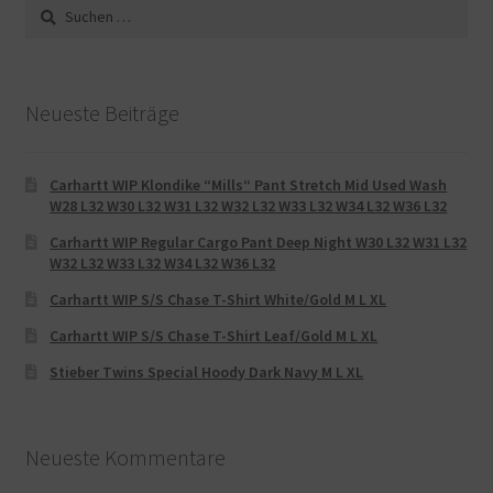
Suche
nach:
Neueste Beiträge
Carhartt WIP Klondike “Mills“ Pant Stretch Mid Used Wash
W28 L32 W30 L32 W31 L32 W32 L32 W33 L32 W34 L32 W36 L32
Carhartt WIP Regular Cargo Pant Deep Night W30 L32 W31 L32
W32 L32 W33 L32 W34 L32 W36 L32
Carhartt WIP S/S Chase T-Shirt White/Gold M L XL
Carhartt WIP S/S Chase T-Shirt Leaf/Gold M L XL
Stieber Twins Special Hoody Dark Navy M L XL
Neueste Kommentare