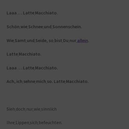
Laaa … Latte
Macchiato.
Schön
wie
Schnee
und
Sonnenschein.
Wie
Samt
und
Seide, so
bist
Du
nur
allein
.
Latte
Macchiato.
Laaa … Latte
Macchiato.
Ach, ich
sehne
mich
so. Latte
Macchiato.
Sieh
doch
nur
wie
sinnlich
Ihre
Lippen
sich
befeuchten.