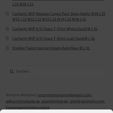
L32 W36 L32
Carhartt WIP Regular Cargo Pant Deep Night W30 L32
W31 L32 W32 L32 W33 L32 W34 L32 W36 L32
Carhartt WIP S/S Chase T-Shirt White/Gold M L XL
Carhartt WIP S/S Chase T-Shirt Leaf/Gold M L XL
Stieber Twins Special Hoody Dark Navy M L XL
Suche
nach:
Weitere Websites:
unternehmensmeldungen.com
,
adhocmitteilung.de
,
glamfemme.de
,
glimityglamity.com
,
finanznachrichten.online