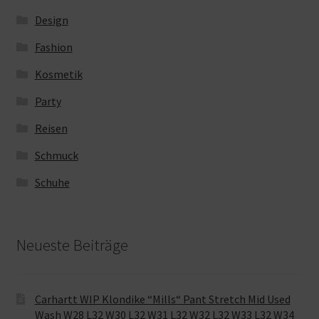
Design
Fashion
Kosmetik
Party
Reisen
Schmuck
Schuhe
Neueste Beiträge
Carhartt WIP Klondike “Mills“ Pant Stretch Mid Used
Wash W28 L32 W30 L32 W31 L32 W32 L32 W33 L32 W34