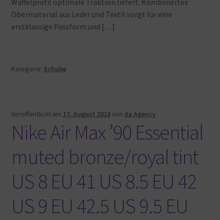
Waffelprofil optimale Traktion liefert. Kombiniertes
Obermaterial aus Leder und Textil sorgt für eine
erstklassige Passform und […]
Kategorie:
Schuhe
Veröffentlicht am
17. August 2018
von
da Agency
Nike Air Max ’90 Essential
muted bronze/royal tint
US 8 EU 41 US 8.5 EU 42
US 9 EU 42.5 US 9.5 EU