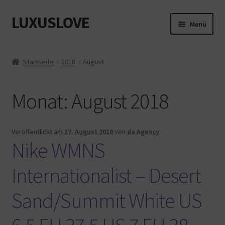
LUXUSLOVE
Zur
Zum
Menü
Navigation
Inhalt
springen
springen
Start
Startseite
2018
August
Cookie-Richtlinie (EU)
Monat:
August 2018
Datenschutz
Impressum
Veröffentlicht am
17. August 2018
von
da Agency
Nike WMNS
Kasse
Internationalist – Desert
Mein Konto
Sand/Summit White US
Shop