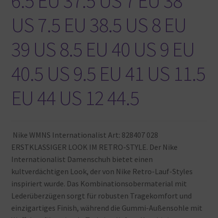
6.5 EU 37.5 US 7 EU 38
Warenkorb
US 7.5 EU 38.5 US 8 EU
39 US 8.5 EU 40 US 9 EU
40.5 US 9.5 EU 41 US 11.5
EU 44 US 12 44.5
Nike WMNS Internationalist Art: 828407 028
ERSTKLASSIGER LOOK IM RETRO-STYLE. Der Nike
Internationalist Damenschuh bietet einen
kultverdächtigen Look, der von Nike Retro-Lauf-Styles
inspiriert wurde. Das Kombinationsobermaterial mit
Lederüberzügen sorgt für robusten Tragekomfort und
einzigartiges Finish, während die Gummi-Außensohle mit