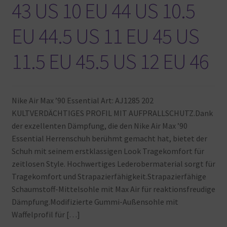
43 US 10 EU 44 US 10.5
EU 44.5 US 11 EU 45 US
11.5 EU 45.5 US 12 EU 46
Nike Air Max ’90 Essential Art: AJ1285 202
KULTVERDÄCHTIGES PROFIL MIT AUFPRALLSCHUTZ.Dank
der exzellenten Dämpfung, die den Nike Air Max ’90
Essential Herrenschuh berühmt gemacht hat, bietet der
Schuh mit seinem erstklassigen Look Tragekomfort für
zeitlosen Style. Hochwertiges Lederobermaterial sorgt für
Tragekomfort und Strapazierfähigkeit.Strapazierfähige
Schaumstoff-Mittelsohle mit Max Air für reaktionsfreudige
Dämpfung.Modifizierte Gummi-Außensohle mit
Waffelprofil für […]