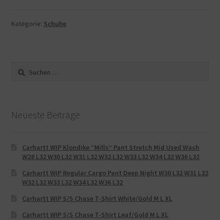
Kategorie:
Schuhe
Suche
nach:
Neueste Beiträge
Carhartt WIP Klondike “Mills“ Pant Stretch Mid Used Wash
W28 L32 W30 L32 W31 L32 W32 L32 W33 L32 W34 L32 W36 L32
Carhartt WIP Regular Cargo Pant Deep Night W30 L32 W31 L32
W32 L32 W33 L32 W34 L32 W36 L32
Carhartt WIP S/S Chase T-Shirt White/Gold M L XL
Carhartt WIP S/S Chase T-Shirt Leaf/Gold M L XL