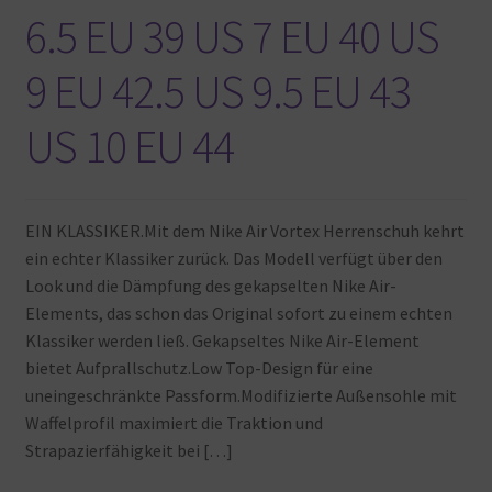
6.5 EU 39 US 7 EU 40 US
9 EU 42.5 US 9.5 EU 43
US 10 EU 44
EIN KLASSIKER.Mit dem Nike Air Vortex Herrenschuh kehrt
ein echter Klassiker zurück. Das Modell verfügt über den
Look und die Dämpfung des gekapselten Nike Air-
Elements, das schon das Original sofort zu einem echten
Klassiker werden ließ. Gekapseltes Nike Air-Element
bietet Aufprallschutz.Low Top-Design für eine
uneingeschränkte Passform.Modifizierte Außensohle mit
Waffelprofil maximiert die Traktion und
Strapazierfähigkeit bei […]