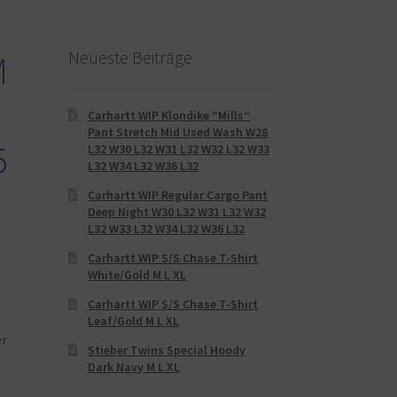
Neueste Beiträge
M
Carhartt WIP Klondike “Mills“
Pant Stretch Mid Used Wash W28
5
L32 W30 L32 W31 L32 W32 L32 W33
L32 W34 L32 W36 L32
Carhartt WIP Regular Cargo Pant
Deep Night W30 L32 W31 L32 W32
L32 W33 L32 W34 L32 W36 L32
Carhartt WIP S/S Chase T-Shirt
White/Gold M L XL
Carhartt WIP S/S Chase T-Shirt
Leaf/Gold M L XL
er
Stieber Twins Special Hoody
Dark Navy M L XL