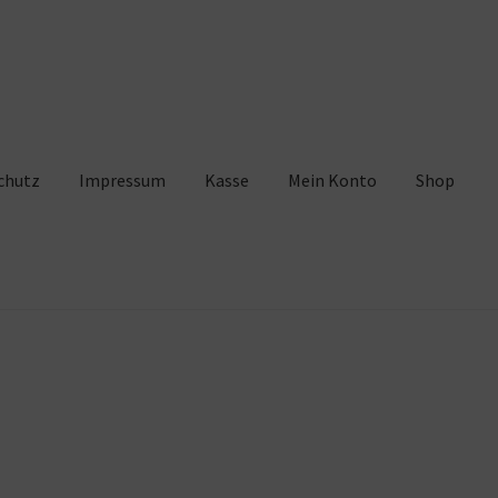
chutz
Impressum
Kasse
Mein Konto
Shop
pressum
Kasse
Mein Konto
Shop
Warenkorb