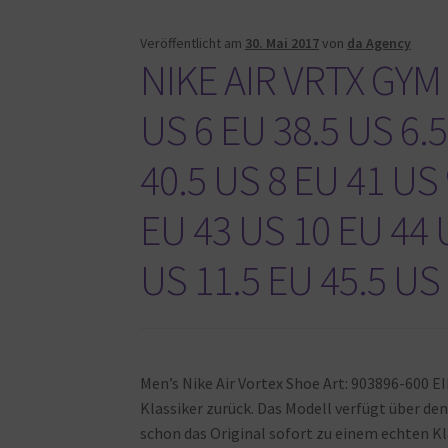
Veröffentlicht am
30. Mai 2017
von
da Agency
NIKE AIR VRTX GY
US 6 EU 38.5 US 6.5
40.5 US 8 EU 41 US 
EU 43 US 10 EU 44 
US 11.5 EU 45.5 US
Men’s Nike Air Vortex Shoe Art: 903896-600 
Klassiker zurück. Das Modell verfügt über d
schon das Original sofort zu einem echten Kl