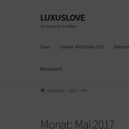
LUXUSLOVE
Zur
Zum
Navigation
Inhalt
for luxury lovin ladies
springen
springen
Start
Cookie-Richtlinie (EU)
Datens
Warenkorb
Start
Cookie-Richtlinie (EU)
Datenschutz
Im
Startseite
2017
Mai
Monat:
Mai 2017