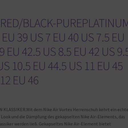
M RED/BLACK-PUREPLATINU
 EU 39 US 7 EU 40 US 7.5 EU
9 EU 42.5 US 8.5 EU 42 US 9.
US 10.5 EU 44.5 US 11 EU 45
 12 EU 46
EIN KLASSIKER.Mit dem Nike Air Vortex Herrenschuh kehrt ein echt
en Look und die Dämpfung des gekapselten Nike Air-Elements, das
assiker werden ließ. Gekapseltes Nike Air-Element bietet