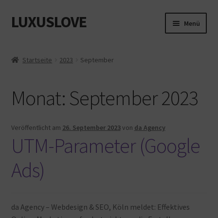
LUXUSLOVE
Zur
Zum
Menü
Navigation
Inhalt
springen
springen
Start
Startseite
2023
September
Cookie-Richtlinie (EU)
Monat:
September 2023
Datenschutz
Impressum
Veröffentlicht am
26. September 2023
von
da Agency
UTM-Parameter (Google
Kasse
Ads)
Mein Konto
Shop
da Agency – Webdesign & SEO, Köln meldet: Effektives