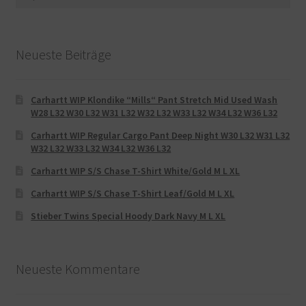
nach:
Neueste Beiträge
Carhartt WIP Klondike “Mills“ Pant Stretch Mid Used Wash
W28 L32 W30 L32 W31 L32 W32 L32 W33 L32 W34 L32 W36 L32
Carhartt WIP Regular Cargo Pant Deep Night W30 L32 W31 L32
W32 L32 W33 L32 W34 L32 W36 L32
Carhartt WIP S/S Chase T-Shirt White/Gold M L XL
Carhartt WIP S/S Chase T-Shirt Leaf/Gold M L XL
Stieber Twins Special Hoody Dark Navy M L XL
Neueste Kommentare