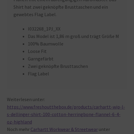
Shirt hat zwei geknöpfte Brusttaschen und ein
gewebtes Flag Label.
I032268_1PJ_XX
Das Model ist 1,86 m groß und trägt Größe M
100% Baumwolle
Loose Fit
Garngefärbt
Zwei geknöpfte Brusttaschen
Flag Label
Weiterlesen unter:
https://www.freshoutthebox.de/products/carhartt-wip-l-
s-dellinger-shirt-100-cotton-herringbone-flannel-6-4-
oz-highland
Noch mehr
Carhartt Workwear & Streetwear
unter