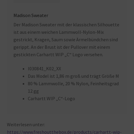
Madison Sweater
Der Madison Sweater mit der klassischen Silhouette
ist aus einem weichen Lammwoll-Nylon-Mix
gestrickt, Kragen, Saum sowie Ärmelbündchen sind
gerippt. An der Brust ist der Pullover mit einem
gestickten Carhartt WIP „C“ Logo versehen.
I030841_K02_XX
Das Model ist 1,86 m groß und trägt Größe M
80 % Lammwolle, 20 % Nylon, Feinheitsgrad
12 gg
Carhartt WIP „C“-Logo
Weiterlesen unter:
https://www.freshoutthebox.de/products/carhartt-wip-