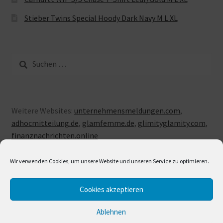
Stieber Twins Special Hoody Dark Navy M L XL
Suche
nach:
Weitere Websites:
unternehmensmeldungen.com
,
adhocmitteilung.de
,
glamfemme.de
,
glimityglamity.com
,
finanznachrichten.online
Wir verwenden Cookies, um unsere Website und unseren Service zu optimieren.
Cookies akzeptieren
© LUXUSLOVE 2026
Erstellt mit Storefront & WooCommerce
.
Ablehnen