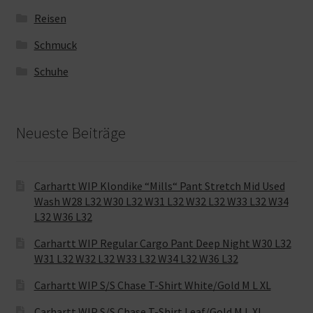
Reisen
Schmuck
Schuhe
Neueste Beiträge
Carhartt WIP Klondike “Mills“ Pant Stretch Mid Used
Wash W28 L32 W30 L32 W31 L32 W32 L32 W33 L32 W34
L32 W36 L32
Carhartt WIP Regular Cargo Pant Deep Night W30 L32
W31 L32 W32 L32 W33 L32 W34 L32 W36 L32
Carhartt WIP S/S Chase T-Shirt White/Gold M L XL
Carhartt WIP S/S Chase T-Shirt Leaf/Gold M L XL