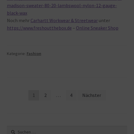
madison-sweater-80-20-lambswool-nylon-12-gauge-
black-wax
Noch mehr
Carhartt Workwear & Streetwear
unter
https://www.freshoutthebox.de
–
Online Sneaker Shop
Kategorie:
Fashion
Beitragsnavigation
1
2
…
4
Nächster
Suche