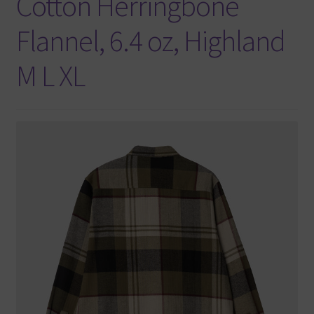
Cotton Herringbone
Flannel, 6.4 oz, Highland
M L XL