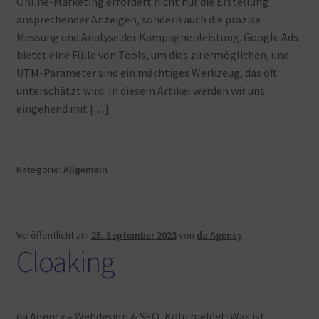
Online-Marketing erfordert nicht nur die Erstellung
Warenkorb
ansprechender Anzeigen, sondern auch die präzise
Messung und Analyse der Kampagnenleistung. Google Ads
bietet eine Fülle von Tools, um dies zu ermöglichen, und
UTM-Parameter sind ein mächtiges Werkzeug, das oft
unterschätzt wird. In diesem Artikel werden wir uns
eingehend mit […]
Kategorie:
Allgemein
Veröffentlicht am
25. September 2023
von
da Agency
Cloaking
da Agency – Webdesign & SEO, Köln meldet: Was ist