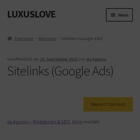
LUXUSLOVE
Zur
Zum
Menü
Navigation
Inhalt
springen
springen
Start
Startseite
Allgemein
Sitelinks (Google Ads)
Cookie-Richtlinie (EU)
Veröffentlicht am
22. September 2023
von
da Agency
Datenschutz
Sitelinks (Google Ads)
Impressum
Kasse
Report Content
Mein Konto
da Agency – Webdesign & SEO, Köln
meldet:
Shop