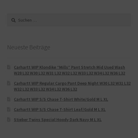
Suche
nach:
Neueste Beiträge
Carhartt WIP Klondike “Mills“ Pant Stretch Mid Used Wash
W28 L32 W30 L32 W31 L32 W32 L32 W33 L32 W34 L32 W36 L32
Carhartt WIP Regular Cargo Pant Deep Night W30 L32 W31 L32
W32 L32 W33 L32 W34 L32 W36 L32
Carhartt WIP S/S Chase T-Shirt White/Gold M L XL
Carhartt WIP S/S Chase T-Shirt Leaf/Gold M L XL
Stieber Twins Special Hoody Dark Navy M L XL