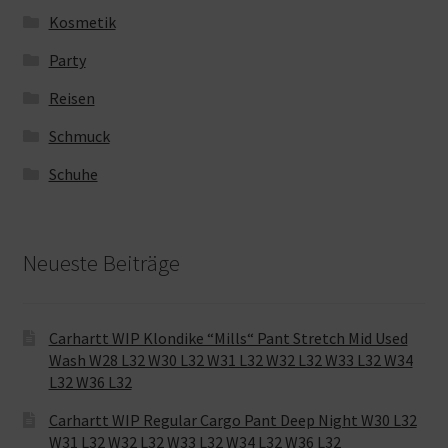
Kosmetik
Party
Reisen
Schmuck
Schuhe
Neueste Beiträge
Carhartt WIP Klondike “Mills“ Pant Stretch Mid Used
Wash W28 L32 W30 L32 W31 L32 W32 L32 W33 L32 W34
L32 W36 L32
Carhartt WIP Regular Cargo Pant Deep Night W30 L32
W31 L32 W32 L32 W33 L32 W34 L32 W36 L32