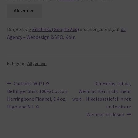
Der
Beitrag
Sitelinks (Google Ads)
erschien
zuerst
auf
da
Agency – Webdesign & SEO, Köln
.
Kategorie:
Allgemein
Beitragsnavigation
Vorheriger
Nächster
Carhartt WIP L/S
Der Herbst ist da,
Beitrag:
Beitrag:
Dellinger Shirt 100% Cotton
Weihnachten nicht mehr
Herringbone Flannel, 6.4 oz,
weit – Nikolausstiefel in rot
Highland M L XL
und weitere
Weihnachtsdosen