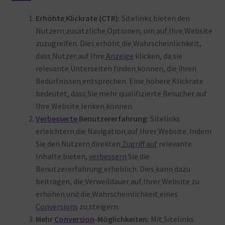
Erhöhte
Klickrate (CTR):
Sitelinks
bieten
den
Nutzern
zusätzliche
Optionen, um
auf
Ihre
Website
zuzugreifen. Dies
erhöht
die
Wahrscheinlichkeit,
dass
Nutzer
auf
Ihre
Anzeige
klicken, da
sie
relevante
Unterseiten
finden
können, die
ihren
Bedürfnissen
entsprechen. Eine
höhere
Klickrate
bedeutet, dass
Sie
mehr
qualifizierte
Besucher
auf
Ihre
Website
lenken
können.
Verbesserte
Benutzererfahrung:
Sitelinks
erleichtern
die
Navigation
auf
Ihrer
Website. Indem
Sie
den
Nutzern
direkten
Zugriff auf
relevante
Inhalte
bieten,
verbessern
Sie
die
Benutzererfahrung
erheblich. Dies
kann
dazu
beitragen, die
Verweildauer
auf
Ihrer
Website
zu
erhöhen
und
die
Wahrscheinlichkeit
eines
Conversions
zu
steigern.
Mehr
Conversion
-Möglichkeiten:
Mit
Sitelinks