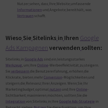
Nutzer
sehen, dass
Ihre
Website
umfassende
Informationen
und
Angebote
bereithält, was
Vertrauen
schafft.
Wieso
Sie
Sitelinks
in
Ihren
Google
Ads Kampagnen
verwenden
sollten:
Sitelinks
in
Google Ads
sind
ein
leistungsstarkes
Werkzeug
, um
Ihre
Online
-Werbeeffektivität
zu
steigern.
Sie
verbessern
die
Benutzererfahrung, erhöhen
die
Klickrate, bieten
mehr
Conversion
-Möglichkeiten
und
steigern
die
Relevanz
Ihrer
Anzeigen. Wenn
Sie
Ihr
Marketingbudget
optimal
nutzen
und
Ihre
Online
-
Sichtbarkeit
maximieren
möchten, sollten
Sie
die
Integration
von
Sitelinks
in
Ihre
Google Ads-Strategie
in
Betracht
ziehen.
Nutzen
Sie
diese
Funktion, um
Ihre