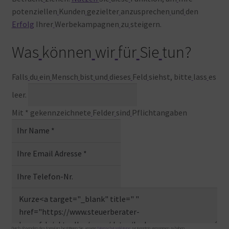
potenziellen
Kunden
gezielter
anzusprechen
und
den
Erfolg
Ihrer
Werbekampagnen
zu
steigern.
Was
können
wir
für
Sie
tun?
Falls
du
ein
Mensch
bist
und
dieses
Feld
siehst, bitte
lass
es
leer.
Mit
*
gekennzeichnete
Felder
sind
Pflichtangaben
Durch
Absenden
des
Formulars
bestätigen
Sie, unsere
Datenschutzerklärung
zur
Kenntnis
genommen
zu
haben