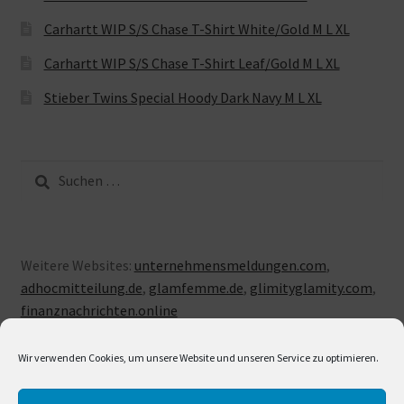
Carhartt WIP S/S Chase T-Shirt White/Gold M L XL
Carhartt WIP S/S Chase T-Shirt Leaf/Gold M L XL
Stieber Twins Special Hoody Dark Navy M L XL
Suche
nach:
Weitere Websites:
unternehmensmeldungen.com
,
adhocmitteilung.de
,
glamfemme.de
,
glimityglamity.com
,
finanznachrichten.online
Wir verwenden Cookies, um unsere Website und unseren Service zu optimieren.