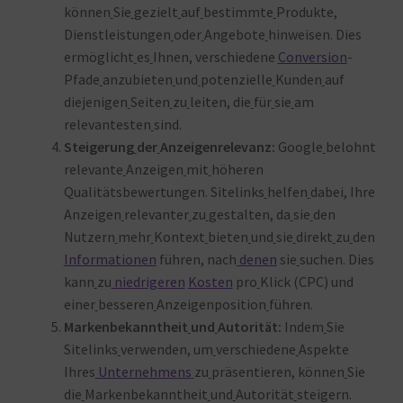
können
Sie
gezielt
auf
bestimmte
Produkte,
Dienstleistungen
oder
Angebote
hinweisen. Dies
ermöglicht
es
Ihnen, verschiedene
Conversion
-
Pfade
anzubieten
und
potenzielle
Kunden
auf
diejenigen
Seiten
zu
leiten, die
für
sie
am
relevantesten
sind.
Steigerung
der
Anzeigenrelevanz:
Google
belohnt
relevante
Anzeigen
mit
höheren
Qualitätsbewertungen. Sitelinks
helfen
dabei, Ihre
Anzeigen
relevanter
zu
gestalten, da
sie
den
Nutzern
mehr
Kontext
bieten
und
sie
direkt
zu
den
Informationen
führen, nach
denen
sie
suchen. Dies
kann
zu
niedrigeren
Kosten
pro
Klick (CPC) und
einer
besseren
Anzeigenposition
führen.
Markenbekanntheit
und
Autorität:
Indem
Sie
Sitelinks
verwenden, um
verschiedene
Aspekte
Ihres
Unternehmens
zu
präsentieren, können
Sie
die
Markenbekanntheit
und
Autorität
steigern.