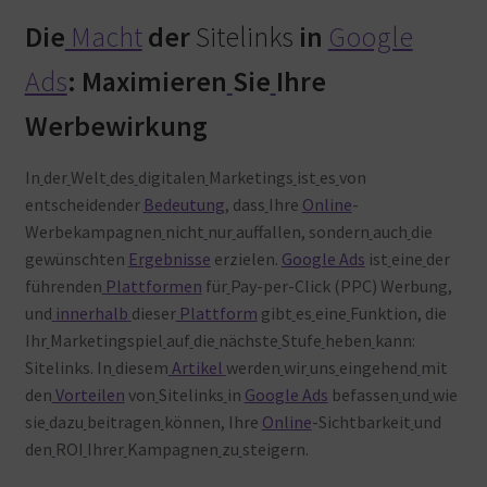
Warenkorb
Die
Macht
der
Sitelinks
in
Google
Ads
: Maximieren
Sie
Ihre
Werbewirkung
In
der
Welt
des
digitalen
Marketings
ist
es
von
entscheidender
Bedeutung
, dass
Ihre
Online
-
Werbekampagnen
nicht
nur
auffallen, sondern
auch
die
gewünschten
Ergebnisse
erzielen.
Google Ads
ist
eine
der
führenden
Plattformen
für
Pay-per-Click (PPC) Werbung,
und
innerhalb
dieser
Plattform
gibt
es
eine
Funktion, die
Ihr
Marketingspiel
auf
die
nächste
Stufe
heben
kann:
Sitelinks. In
diesem
Artikel
werden
wir
uns
eingehend
mit
den
Vorteilen
von
Sitelinks
in
Google Ads
befassen
und
wie
sie
dazu
beitragen
können, Ihre
Online
-Sichtbarkeit
und
den
ROI
Ihrer
Kampagnen
zu
steigern.