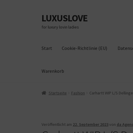
LUXUSLOVE
Zur
Zum
Navigation
Inhalt
for luxury lovin ladies
springen
springen
Start
Cookie-Richtlinie (EU)
Datens
Warenkorb
Start
Cookie-Richtlinie (EU)
Datenschutz
Im
Startseite
Fashion
Carhartt WIP L/S Delling
Veröffentlicht am
22. September 2023
von
da Agen