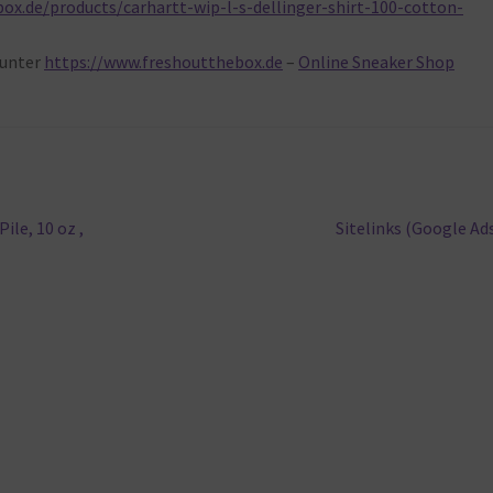
ox.de/products/carhartt-wip-l-s-dellinger-shirt-100-cotton-
unter
https://www.freshoutthebox.de
–
Online Sneaker Shop
Nächster
ile, 10 oz ,
Sitelinks (Google Ad
Beitrag: