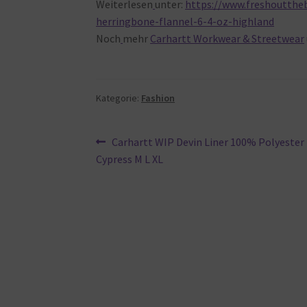
Weiterlesen
unter:
https://www.freshouttheb
herringbone-flannel-6-4-oz-highland
Noch
mehr
Carhartt Workwear & Streetwear
Kategorie:
Fashion
Beitragsnavigation
Vorheriger
Carhartt WIP Devin Liner 100% Polyester P
Beitrag:
Cypress M L XL