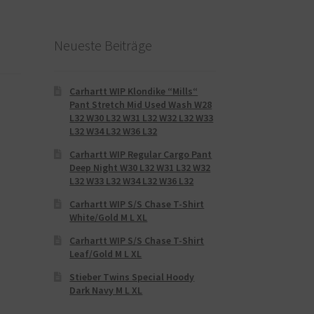
Neueste Beiträge
Carhartt WIP Klondike “Mills“
Pant Stretch Mid Used Wash W28
L32 W30 L32 W31 L32 W32 L32 W33
L32 W34 L32 W36 L32
Carhartt WIP Regular Cargo Pant
Deep Night W30 L32 W31 L32 W32
L32 W33 L32 W34 L32 W36 L32
Carhartt WIP S/S Chase T-Shirt
White/Gold M L XL
Carhartt WIP S/S Chase T-Shirt
Leaf/Gold M L XL
Stieber Twins Special Hoody
Dark Navy M L XL