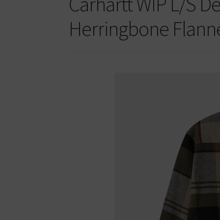
Carhartt WIP L/S De
Herringbone Flannel