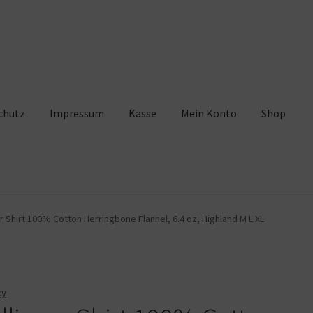
chutz
Impressum
Kasse
Mein Konto
Shop
pressum
Kasse
Mein Konto
Shop
Warenkorb
er Shirt 100% Cotton Herringbone Flannel, 6.4 oz, Highland M L XL
cy