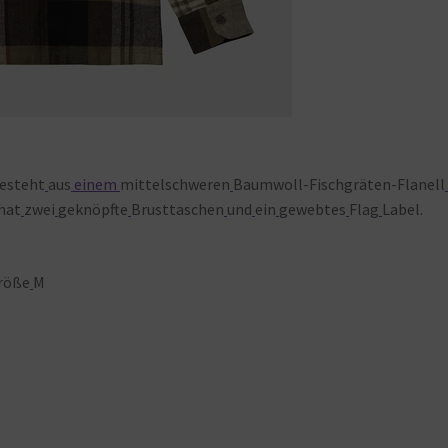
esteht
aus
einem
mittelschweren
Baumwoll-Fischgräten-Flanell
hat
zwei
geknöpfte
Brusttaschen
und
ein
gewebtes
Flag
Label.
röße
M