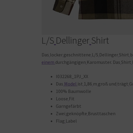
L/S
Dellinger
Shirt
Das
locker
geschnittene
L/S
Dellinger
Shirt
b
einem
durchgängigen
Karomuster. Das
Shirt
I032268_1PJ_XX
Das
Model
ist
1,86
m
groß und
trägt
G
100% Baumwolle
Loose
Fit
Garngefärbt
Zwei
geknöpfte
Brusttaschen
Flag
Label