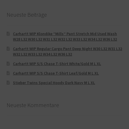
Neueste Beiträge
Carhartt WIP Klondike “Mills“ Pant Stretch Mid Used Wash
W28 L32 W30 L32 W31 L32 W32 L32 W33 L32 W34 L32 W36 L32
Carhartt WIP Regular Cargo Pant Deep Night W30 L32 W31 L32
W32 L32 W33 L32 W34 L32 W36 L32
Carhartt WIP S/S Chase T-Shirt White/Gold M L XL
Carhartt WIP S/S Chase T-Shirt Leaf/Gold M L XL
Stieber Twins Special Hoody Dark Navy M L XL
Neueste Kommentare