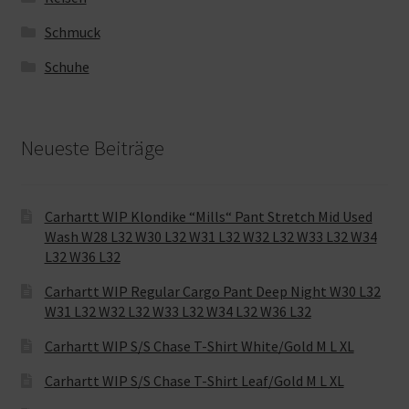
Schmuck
Schuhe
Neueste Beiträge
Carhartt WIP Klondike “Mills“ Pant Stretch Mid Used
Wash W28 L32 W30 L32 W31 L32 W32 L32 W33 L32 W34
L32 W36 L32
Carhartt WIP Regular Cargo Pant Deep Night W30 L32
W31 L32 W32 L32 W33 L32 W34 L32 W36 L32
Carhartt WIP S/S Chase T-Shirt White/Gold M L XL
Carhartt WIP S/S Chase T-Shirt Leaf/Gold M L XL