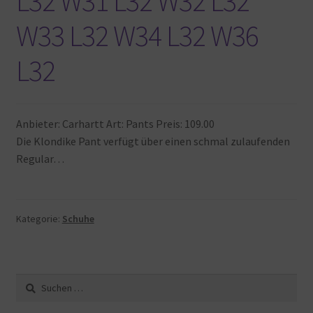
L32 W31 L32 W32 L32
Warenkorb
W33 L32 W34 L32 W36
L32
Anbieter: Carhartt Art: Pants Preis: 109.00
Die Klondike Pant verfügt über einen schmal zulaufenden
Regular…
Kategorie:
Schuhe
Suche
nach: