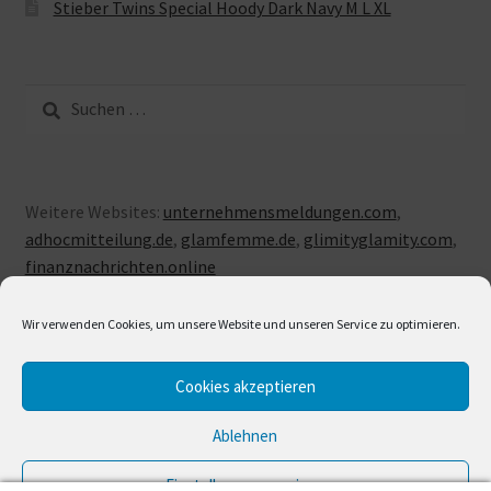
Stieber Twins Special Hoody Dark Navy M L XL
Suche
nach:
Weitere Websites:
unternehmensmeldungen.com
,
adhocmitteilung.de
,
glamfemme.de
,
glimityglamity.com
,
finanznachrichten.online
Wir verwenden Cookies, um unsere Website und unseren Service zu optimieren.
Cookies akzeptieren
© LUXUSLOVE 2026
Erstellt mit Storefront & WooCommerce
.
Ablehnen
Einstellungen anzeigen