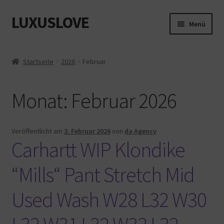
LUXUSLOVE
Zur
Zum
Menü
Navigation
Inhalt
springen
springen
Start
Startseite
2026
Februar
Cookie-Richtlinie (EU)
Monat:
Februar 2026
Datenschutz
Impressum
Veröffentlicht am
3. Februar 2026
von
da Agency
Carhartt WIP Klondike
Kasse
“Mills“ Pant Stretch Mid
Mein Konto
Used Wash W28 L32 W30
Shop