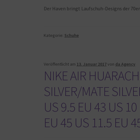
Der Haven bringt Laufschuh-Designs der 70e
Kategorie:
Schuhe
Veröffentlicht am
13. Januar 2017
von
da Agency
NIKE AIR HUARACH
SILVER/MATE SILVER
US 9.5 EU 43 US 10
EU 45 US 11.5 EU 4