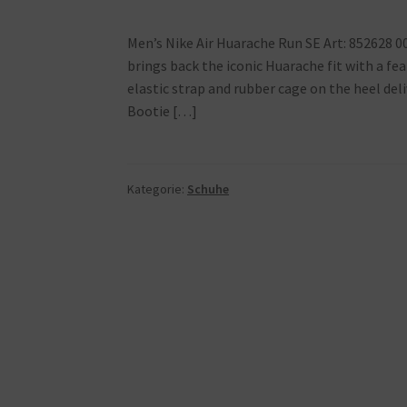
Men’s Nike Air Huarache Run SE Art: 852628
brings back the iconic Huarache fit with a fea
elastic strap and rubber cage on the heel deli
Bootie […]
Kategorie:
Schuhe