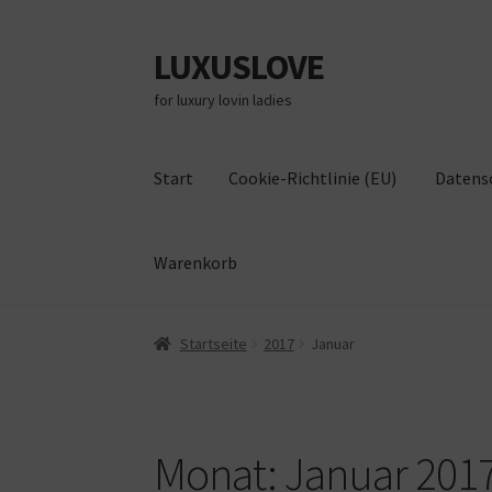
LUXUSLOVE
Zur
Zum
Navigation
Inhalt
for luxury lovin ladies
springen
springen
Start
Cookie-Richtlinie (EU)
Datens
Warenkorb
Start
Cookie-Richtlinie (EU)
Datenschutz
Im
Startseite
2017
Januar
Monat:
Januar 201