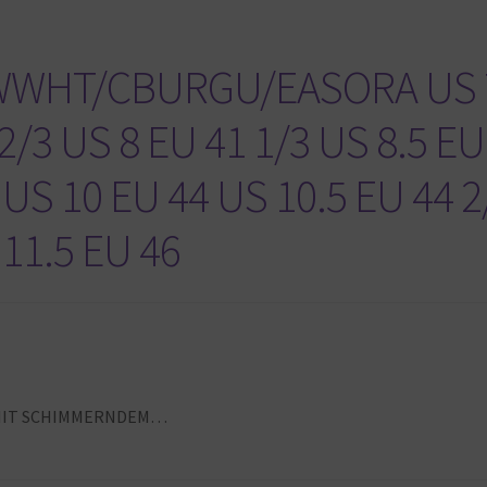
WWHT/CBURGU/EASORA US 
2/3 US 8 EU 41 1/3 US 8.5 EU
 US 10 EU 44 US 10.5 EU 44 2
 11.5 EU 46
N MIT SCHIMMERNDEM…