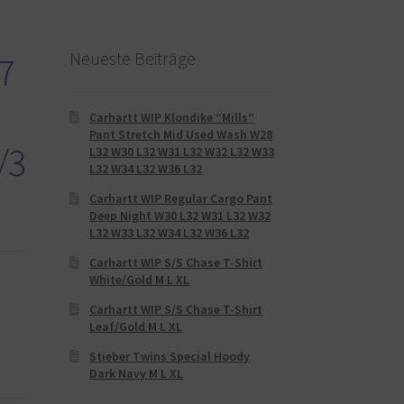
Neueste Beiträge
7
Carhartt WIP Klondike “Mills“
Pant Stretch Mid Used Wash W28
/3
L32 W30 L32 W31 L32 W32 L32 W33
L32 W34 L32 W36 L32
Carhartt WIP Regular Cargo Pant
Deep Night W30 L32 W31 L32 W32
L32 W33 L32 W34 L32 W36 L32
Carhartt WIP S/S Chase T-Shirt
White/Gold M L XL
Carhartt WIP S/S Chase T-Shirt
Leaf/Gold M L XL
Stieber Twins Special Hoody
Dark Navy M L XL