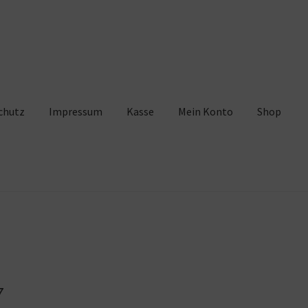
chutz
Impressum
Kasse
Mein Konto
Shop
pressum
Kasse
Mein Konto
Shop
Warenkorb
7