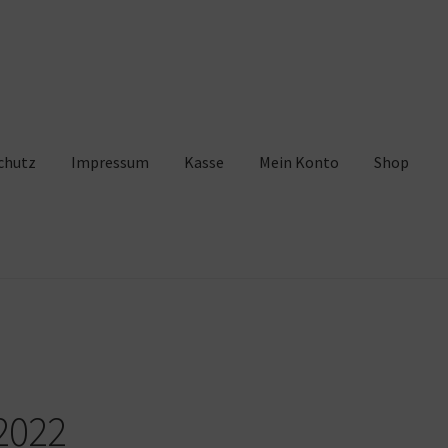
chutz
Impressum
Kasse
Mein Konto
Shop
pressum
Kasse
Mein Konto
Shop
Warenkorb
2022