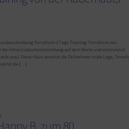
Kursbeschreibung Terraform 2 Tage Training: Terraform von
ür die Infrastrukturbereitstellung auf dem Markt und unterstützt
cle usw.). Dieser Kurs versetzt die Teilnehmer in die Lage, Terra
und für die […]
y
– Happy B. zum 80…