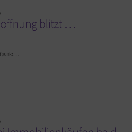
y
offnung blitzt …
iefpunkt …
y
ei Immobilienkäufen bald