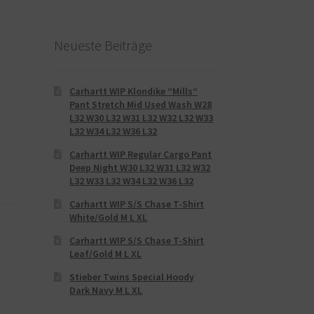
Neueste Beiträge
Carhartt WIP Klondike “Mills“
Pant Stretch Mid Used Wash W28
L32 W30 L32 W31 L32 W32 L32 W33
L32 W34 L32 W36 L32
Carhartt WIP Regular Cargo Pant
Deep Night W30 L32 W31 L32 W32
L32 W33 L32 W34 L32 W36 L32
Carhartt WIP S/S Chase T-Shirt
White/Gold M L XL
Carhartt WIP S/S Chase T-Shirt
Leaf/Gold M L XL
Stieber Twins Special Hoody
Dark Navy M L XL