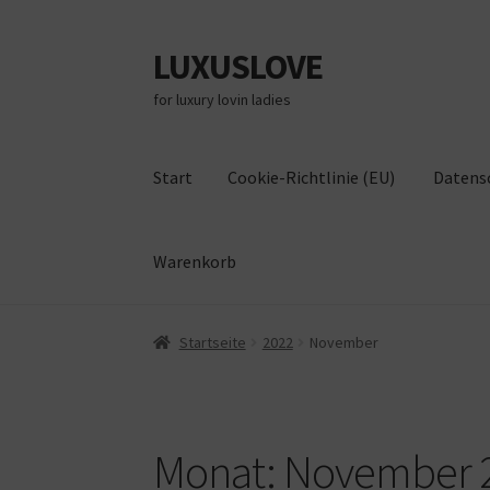
LUXUSLOVE
Zur
Zum
Navigation
Inhalt
for luxury lovin ladies
springen
springen
Start
Cookie-Richtlinie (EU)
Datens
Warenkorb
Start
Cookie-Richtlinie (EU)
Datenschutz
Im
Startseite
2022
November
Monat:
November 