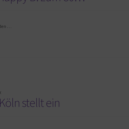
nden …
y
ln stellt ein