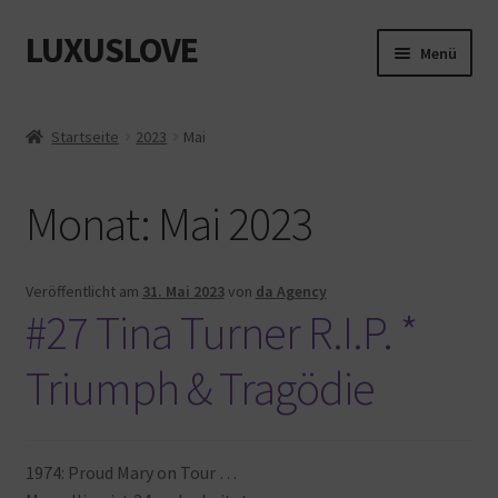
LUXUSLOVE
Zur
Zum
Menü
Navigation
Inhalt
springen
springen
Start
Startseite
2023
Mai
Cookie-Richtlinie (EU)
Monat:
Mai 2023
Datenschutz
Impressum
Veröffentlicht am
31. Mai 2023
von
da Agency
#27 Tina Turner R.I.P. *
Kasse
Triumph & Tragödie
Mein Konto
Shop
1974: Proud Mary on Tour …