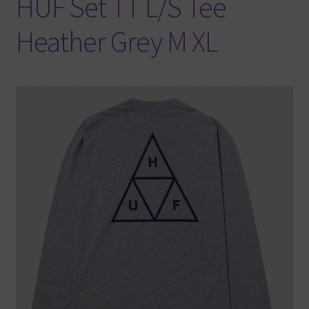
HUF Set TT L/S Tee
Heather Grey M XL