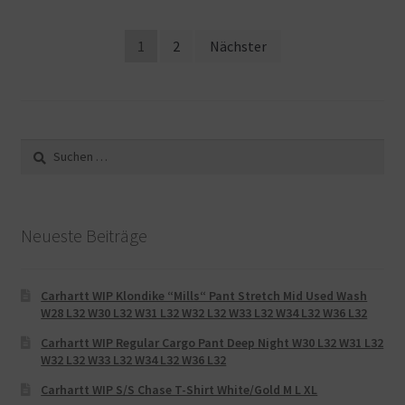
Beitragsnavigation
1
2
Nächster
Suche
nach:
Neueste Beiträge
Carhartt WIP Klondike “Mills“ Pant Stretch Mid Used Wash
W28 L32 W30 L32 W31 L32 W32 L32 W33 L32 W34 L32 W36 L32
Carhartt WIP Regular Cargo Pant Deep Night W30 L32 W31 L32
W32 L32 W33 L32 W34 L32 W36 L32
Carhartt WIP S/S Chase T-Shirt White/Gold M L XL