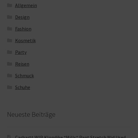
Allgemein
Design
Fashion
Kosmetik
Party
Reisen
Schmuck
Schuhe
Neueste Beiträge
Carhartt WIP Klondike “Mills“ Pant Stretch Mid Used