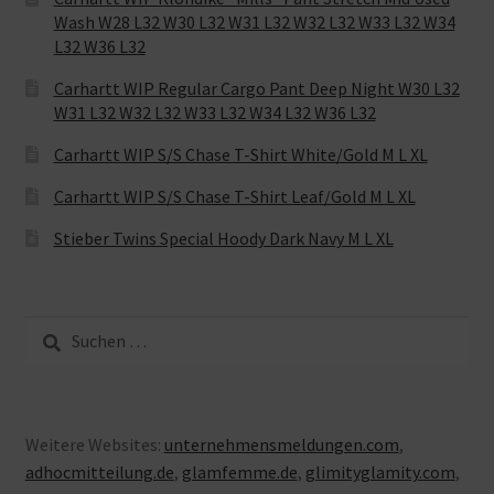
Wash W28 L32 W30 L32 W31 L32 W32 L32 W33 L32 W34
L32 W36 L32
Carhartt WIP Regular Cargo Pant Deep Night W30 L32
W31 L32 W32 L32 W33 L32 W34 L32 W36 L32
Carhartt WIP S/S Chase T-Shirt White/Gold M L XL
Carhartt WIP S/S Chase T-Shirt Leaf/Gold M L XL
Stieber Twins Special Hoody Dark Navy M L XL
Suche
nach:
Weitere Websites:
unternehmensmeldungen.com
,
adhocmitteilung.de
,
glamfemme.de
,
glimityglamity.com
,