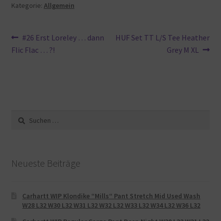
Kategorie:
Allgemein
Beitragsnavigation
Vorheriger
Nächster
#26 Erst Loreley … dann
HUF Set TT L/S Tee Heather
Beitrag:
Beitrag:
Flic Flac … ?!
Grey M XL
Suche
nach:
Neueste Beiträge
Carhartt WIP Klondike “Mills“ Pant Stretch Mid Used Wash
W28 L32 W30 L32 W31 L32 W32 L32 W33 L32 W34 L32 W36 L32