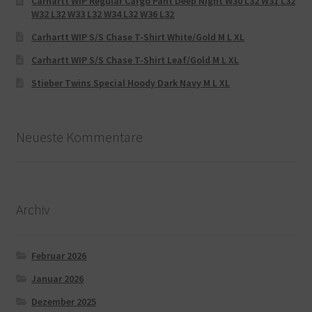
Carhartt WIP Regular Cargo Pant Deep Night W30 L32 W31 L32
W32 L32 W33 L32 W34 L32 W36 L32
Carhartt WIP S/S Chase T-Shirt White/Gold M L XL
Carhartt WIP S/S Chase T-Shirt Leaf/Gold M L XL
Stieber Twins Special Hoody Dark Navy M L XL
Neueste Kommentare
Archiv
Februar 2026
Januar 2026
Dezember 2025