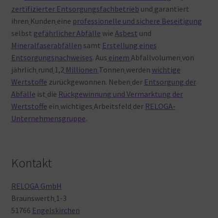
zertifizierter Entsorgungsfachbetrieb
und
garantiert
ihren
Kunden
eine
professionelle und sichere Beseitigung
selbst
gefährlicher Abfälle
wie
Asbest
und
Mineralfaserabfällen
samt
Erstellung eines
Entsorgungsnachweises
. Aus
einem
Abfallvolumen
von
jährlich
rund
1,2
Millionen
Tonnen
werden
wichtige
Wertstoffe
zurückgewonnen. Neben
der
Entsorgung der
Abfälle
ist
die
Rückgewinnung und Vermarktung der
Wertstoffe
ein
wichtiges
Arbeitsfeld
der
RELOGA-
Unternehmensgruppe
.
Kontakt
RELOGA GmbH
Braunswerth
1-3
51766
Engelskirchen