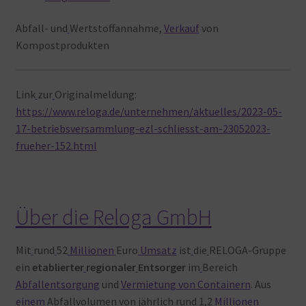
Abfall- und
Wertstoffannahme,
Verkauf
von
Kompostprodukten
Link
zur
Originalmeldung:
https://www.reloga.de/unternehmen/aktuelles/2023-05-
17-betriebsversammlung-ezl-schliesst-am-23052023-
frueher-152.html
Über die Reloga GmbH
Mit
rund
52
Millionen
Euro
Umsatz
ist
die
RELOGA-Gruppe
ein
etablierter
regionaler
Entsorger
im
Bereich
Abfallentsorgung
und
Vermietung von Containern
. Aus
einem
Abfallvolumen
von
jährlich
rund
1,2
Millionen