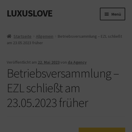
LUXUSLOVE
Zur
Zum
Menü
Navigation
Inhalt
springen
springen
Start
Startseite
Allgemein
Betriebsversammlung – EZL schließt
am 23.05.2023 früher
Cookie-Richtlinie (EU)
Datenschutz
Veröffentlicht am
22. Mai 2023
von
da Agency
Betriebsversammlung –
Impressum
EZL schließt am
Kasse
23.05.2023 früher
Mein Konto
Shop