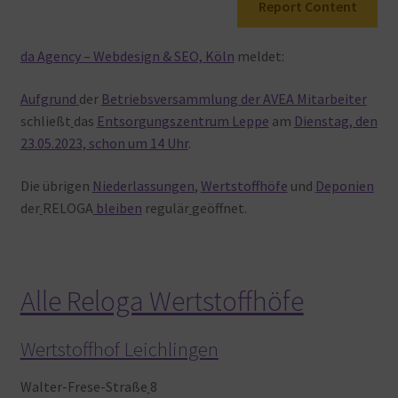
Report Content
Warenkorb
da Agency – Webdesign & SEO, Köln
meldet:
Aufgrund
der
Betriebsversammlung der AVEA Mitarbeiter
schließt
das
Entsorgungszentrum Leppe
am
Dienstag, den
23.05.2023, schon um 14 Uhr
.
Die übrigen
Niederlassungen
,
Wertstoffhöfe
und
Deponien
der
RELOGA
bleiben
regulär
geöffnet.
Alle Reloga Wertstoffhöfe
Wertstoffhof Leichlingen
Walter-Frese-Straße
8