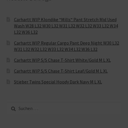
Carhartt WIP Klondike “Mills“ Pant Stretch Mid Used
Wash W28 L32 W30 L32 W31 L32 W32 L32 W33 L32 W34
L32 W36 L32
Carhartt WIP Regular Cargo Pant Deep Night W30 L32
W31 L32 W32 L32 W33 L32 W34 L32 W36 L32
Carhartt WIP S/S Chase T-Shirt White/Gold M L XL
Carhartt WIP S/S Chase T-Shirt Leaf/Gold M L XL
Stieber Twins Special Hoody Dark Navy M L XL
Suche
nach: