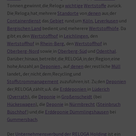
Tonnen
gewinnt
die
Reloga
wichtige
Wertstoffe
zurück.
Die
Reloga
hat
mehrere
Standorte
von
denen
aus
der
Containerdienst
das
Gebiet
rund
um
Köln
,
Leverkusen
und
Bergischen Land
bedient
und
meherere
Wertstoffhöfe
. Da
gibt
es
den
Wertstoffhof
in
Leichlingen
, den
Wertstoffhof
in
Rhein-Berg
, den
Wertstoffhof
in
Oberberg-Nord
sowie
in
Oberberg-Süd
und
Odenthal
.
Darüber
hinaus
betreibt
die
RELOGA
in
der
Region
eine
hohe
Anzahl
an
Deponien
., auf
denen
der
restliche
Müll
landet, der
nicht
dem
Recycling
und
Stoffstrommanagement
zuzuführen
ist. Zu
den
Deponien
der
RELOGA
zählt
u.A. die
Erddeponien
in
Lüderich
(
Overrath
), die
Deponie
in
Großenscheidt
(bei
Hückeswagen
), die
Deponie
in
Nürmbrecht
(
Steinbruch
Büschhof
) und
die
Erddeponie Dümmlingshausen
bei
Gummersbach
.
Der
Unternehmensverbund der RELOGA Holding
ist
ein