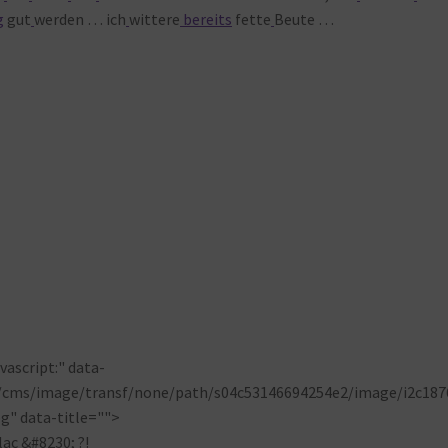
g
gut
werden … ich
wittere
bereits
fette
Beute …
ascript:" data-
p/cms/image/transf/none/path/s04c53146694254e2/image/i2c187
g" data-title="">