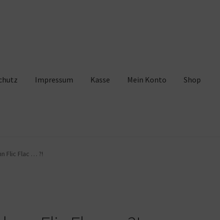
chutz
Impressum
Kasse
Mein Konto
Shop
pressum
Kasse
Mein Konto
Shop
Warenkorb
n Flic Flac … ?!