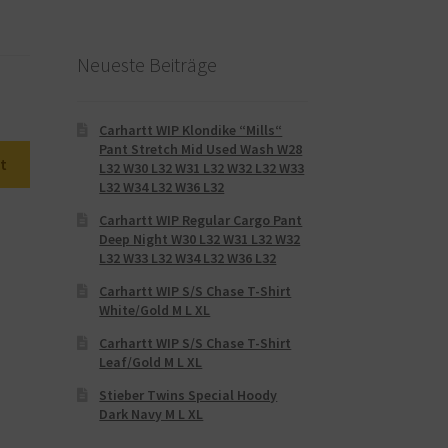
Neueste Beiträge
Carhartt WIP Klondike “Mills“
Pant Stretch Mid Used Wash W28
t
L32 W30 L32 W31 L32 W32 L32 W33
L32 W34 L32 W36 L32
Carhartt WIP Regular Cargo Pant
Deep Night W30 L32 W31 L32 W32
L32 W33 L32 W34 L32 W36 L32
Carhartt WIP S/S Chase T-Shirt
White/Gold M L XL
Carhartt WIP S/S Chase T-Shirt
Leaf/Gold M L XL
Stieber Twins Special Hoody
Dark Navy M L XL