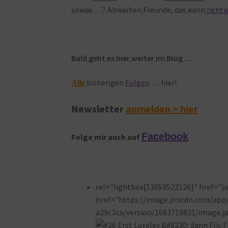
sowas …? Abwarten
Freunde, das
kann
richti
Bald
geht
es
hier
weiter
im
Blog …
bisherigen
Folgen
… hier!
Alle
Newsletter
anmelden > hier
Facebook
Folge
mir
auch
auf
rel="lightbox[13059522126]" href="jav
href="https://image.jimcdn.com/ap
a29c3ca/version/1683719821/image.jp