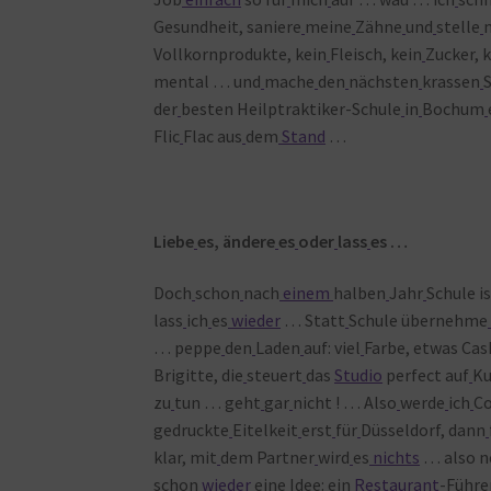
Gesundheit, saniere
meine
Zähne
und
stelle
Vollkornprodukte, kein
Fleisch, kein
Zucker, 
mental … und
mache
den
nächsten
krassen
S
der
besten Heilptraktiker-Schule
in
Bochum
Flic
Flac aus
dem
Stand
…
Liebe
es, ändere
es
oder
lass
es …
Doch
schon
nach
einem
halben
Jahr
Schule i
lass
ich
es
wieder
… Statt
Schule übernehme
… peppe
den
Laden
auf: viel
Farbe, etwas Cas
Brigitte, die
steuert
das
Studio
perfect auf
Ku
zu
tun … geht
gar
nicht ! … Also
werde
ich
Co
gedruckte
Eitelkeit
erst
für
Düsseldorf, dann
klar, mit
dem Partner
wird
es
nichts
… also 
schon
wieder
eine
Idee: ein
Restaurant
-Führe