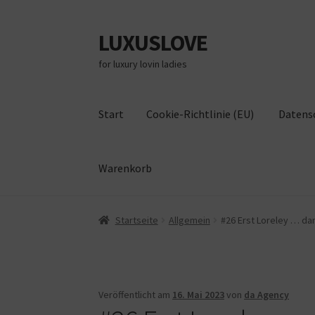
LUXUSLOVE
Zur
Zum
Navigation
Inhalt
for luxury lovin ladies
springen
springen
Start
Cookie-Richtlinie (EU)
Datens
Warenkorb
Start
Cookie-Richtlinie (EU)
Datenschutz
Im
Startseite
Allgemein
#26 Erst Loreley … dan
Veröffentlicht am
16. Mai 2023
von
da Agency