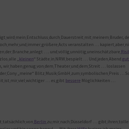
igt
wird
mein
Entschluss
durch
Dauerstreit
mit
meinem
Bruder, d
och
mehr
und
immer
größere
Acts veranstalten … kapiert
aber
ni
en
der
Branche
anlegt …. und
völlig
unnötig
uneinschätzbare
Risi
zlos
alle „
kleinen
“ Städte
in
NRW
bespielt … Und
jeden
Abend
gut
h, wir
haben
genug
von
dem
Theater
und
dem
Streit … loslassen
der
Cony „meine“ Blitz
Musik
GmbH
zum
symbolischen
Preis … S
it
ist
mir
viel
wichtiger … es
gibt
bessere
Möglichkeiten …
t
tatsächlich
von
Berlin
zu
mir
nach
Düsseldorf … gibt
ihren
tolle
melze
und
bin
soooo
happy! … Mit
ihrer
Hilfe
kuriere
ich
meine