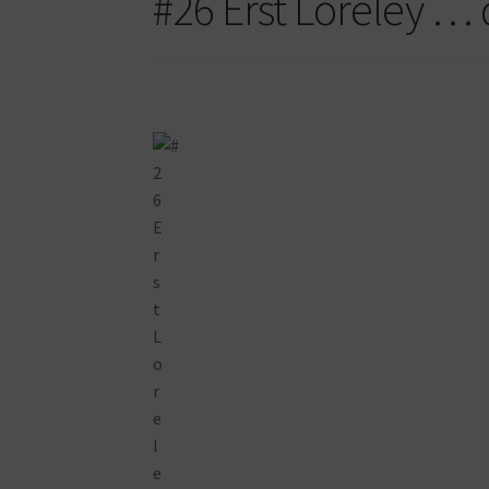
#26 Erst Loreley … 