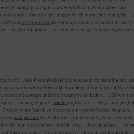
meine
Ernährung
komplett
um: Viel
Rohkost
Obst
und
Gemüse,
kein
Alkohol … Dauert
nicht
lange
und
ich
bin
wieder
richtig
fit … 
chritt: der
Unternehmer
Marcellino
schreibt
sich
hochmotiviert
b
ein … wieder
Schulbank … es
soll
ein
richtiger
Neuanfang
werden
st
Schicht … Das Thema
liebe
ich, Schule
kann
ich
nicht ändern, al
ich
ein
marodes Foto & Film-Mietstudio
in
Düsseldorf
mit
Potenti
h, ne
coole
Strategie
und
schon
brummt
der
Laden … CEO
wir
mei
rs
und … schon
klingelt’s
wieder
im
Täschle … Mega, aber
ich
ha
-Gründer
eines
Franchise-Systems: ein
lokales
People-Magazin 
für
ein
paar
weitere
Groß-Städte … funktioniert, aber
schon
bald
nehm
ich ’nen
fetten
Scheck
und
bin
weg … denn, ja
genau … ich
h
r
auf
Basis
von
Gäste-Kommentaren … Himmel, wer
braucht
den