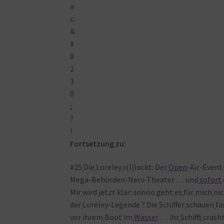
Fortsetzung
zu:
#25
Die
Loreley
r(l)lockt: Der
Open
-Air-Even
Mega-Behörden-Nerv-Theater … und
sofort
Mir
wird jetzt klar: soooo
geht
es
für
mich
ni
der
Loreley-Legende ? Die
Schiffer
schauen
fa
vor
ihrem
Boot
im
Wasser
… ihr
Schifft
crash