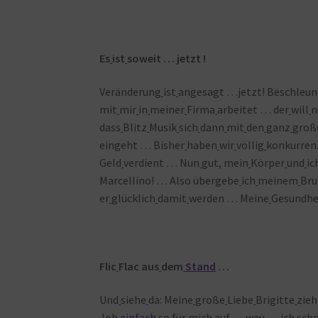
Es
ist
soweit … jetzt !
Veränderung
ist
angesagt …jetzt! Beschleun
mit
mir
in
meiner
Firma
arbeitet … der
will
n
dass
Blitz
Musik
sich
dann
mit
den
ganz
groß
eingeht … Bisher
haben
wir
völlig
konkurren
Geld
verdient … Nun
gut, mein
Körper
und
ic
Marcellino! … Also übergebe
ich
meinem
Bru
er
glücklich
damit
werden … Meine
Gesundhe
Flic
Flac aus
dem
Stand
…
Und
siehe
da: Meine
große
Liebe
Brigitte
zieh
Job
einfach
so für
mich
auf … wau … ich
sch