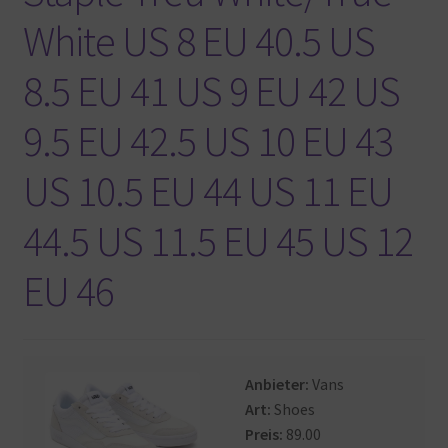
White US 8 EU 40.5 US
8.5 EU 41 US 9 EU 42 US
9.5 EU 42.5 US 10 EU 43
US 10.5 EU 44 US 11 EU
44.5 US 11.5 EU 45 US 12
EU 46
Anbieter:
Vans
Art:
Shoes
Preis:
89.00