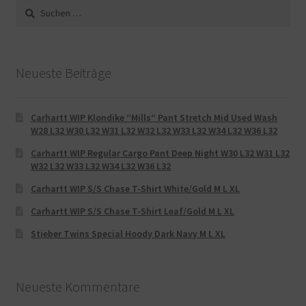
Suche
nach:
Neueste Beiträge
Carhartt WIP Klondike “Mills“ Pant Stretch Mid Used Wash
W28 L32 W30 L32 W31 L32 W32 L32 W33 L32 W34 L32 W36 L32
Carhartt WIP Regular Cargo Pant Deep Night W30 L32 W31 L32
W32 L32 W33 L32 W34 L32 W36 L32
Carhartt WIP S/S Chase T-Shirt White/Gold M L XL
Carhartt WIP S/S Chase T-Shirt Leaf/Gold M L XL
Stieber Twins Special Hoody Dark Navy M L XL
Neueste Kommentare