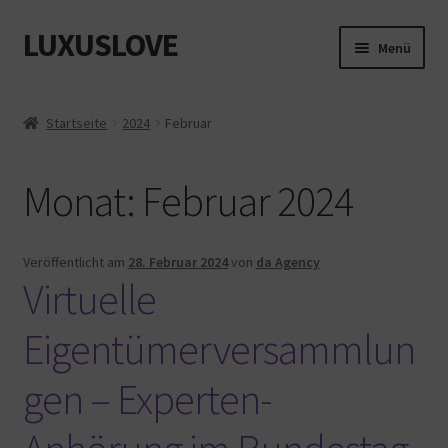
LUXUSLOVE
Zur
Zum
Menü
Navigation
Inhalt
springen
springen
Start
Startseite
2024
Februar
Cookie-Richtlinie (EU)
Monat:
Februar 2024
Datenschutz
Impressum
Veröffentlicht am
28. Februar 2024
von
da Agency
Virtuelle
Kasse
Eigentümerversammlun
Mein Konto
gen – Experten-
Shop