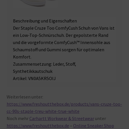
Beschreibung und Eigenschaften
Der Staple Cruze Too ComfyCush Schuh von Vans ist
ein Low-Top-Schnürschuh. Der gepolsterte Rand
und die vorgeformte ComfyCush™ Innensohle aus
Schaumstoff und Gummi sorgen für optimalen
Komfort.
Zusammensetzung:
Leder, Stoff,
Synthetikkautschuk
Artikel:
VN0A5KR5OIJ
Weiterlesen unter:
https://www.freshoutthebox.de/products/vans-cruze-too-
cc-90s-staple-treu-white-true-white
Noch mehr
Carhartt Workwear & Streetwear
unter
https://www.freshoutthebox.de
–
Online Sneaker Shop