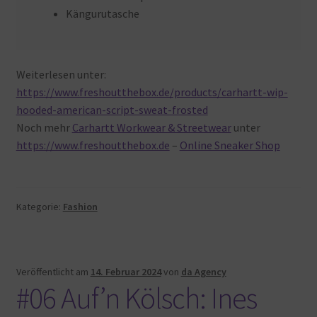
Kängurutasche
Weiterlesen unter:
https://www.freshoutthebox.de/products/carhartt-wip-
hooded-american-script-sweat-frosted
Noch mehr
Carhartt Workwear & Streetwear
unter
https://www.freshoutthebox.de
–
Online Sneaker Shop
Kategorie:
Fashion
Veröffentlicht am
14. Februar 2024
von
da Agency
#06 Auf’n Kölsch: Ines