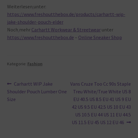
Weiterlesen
unter:
https://www.freshoutthebox.de/products/carhartt-wip-
jake-shoulder-pouch-elder
Noch
mehr
Carhartt Workwear & Streetwear
unter
https://www.freshoutthebox.de
–
Online Sneaker Shop
Kategorie:
Fashion
Beitragsnavigation
Vorheriger
Nächster
Carhartt WIP Jake
Vans Cruze Too Cc 90s Staple
Beitrag:
Beitrag:
Shoulder Pouch Lumber One
Treu White/True White US 8
Size
EU 40.5 US 8.5 EU 41 US 9 EU
42 US 9.5 EU 42.5 US 10 EU 43
US 10.5 EU 44 US 11 EU 44.5
US 11.5 EU 45 US 12 EU 46