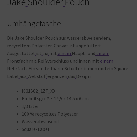
Jake
Shoulder
Pouch
Umhängetasche
Die
Jake
Shoulder
Pouch
aus
wasserabweisendem,
recyceltem
Polyester-Canvas
ist
ungefüttert.
Ausgestattet
ist
sie
mit
einem
Haupt- und
einem
Frontfach
mit
Reißverschluss
und
innen
mit
einem
Netzfach. Ein
verstellbarer
Schulterriemen
und
ein
Square-
Label
aus
Webstoff
ergänzen
das
Design.
I031582_1ZF_XX
Einheitsgröße: 19,5
x
14,5
x
6 cm
1,8 Liter
100 % recyceltes
Polyester
Wasserabweisend
Square-Label