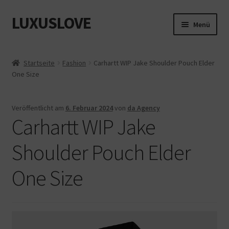
LUXUSLOVE
Zur
Zum
Menü
Navigation
Inhalt
springen
springen
Start
Startseite
Fashion
Carhartt WIP Jake Shoulder Pouch Elder
One Size
Cookie-Richtlinie (EU)
Datenschutz
Veröffentlicht am
6. Februar 2024
von
da Agency
Carhartt WIP Jake
Impressum
Shoulder Pouch Elder
Kasse
One Size
Mein Konto
Shop