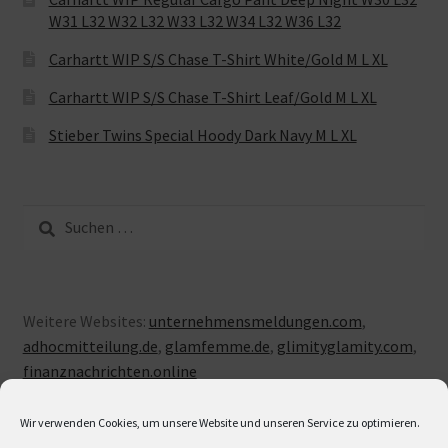
W31 L32 W32 L32 W33 L32 W34 L32 W36 L32
Carhartt WIP S/S Chase T-Shirt White/Gold M L XL
Carhartt WIP S/S Chase T-Shirt Leaf/Gold M L XL
Stieber Twins Special Hoody Dark Navy M L XL
Suche
nach:
Weitere Websites:
unternehmensmeldungen.com
,
adhocmitteilung.de
,
glamfemme.de
,
glimityglamity.com
,
finanznachrichten.online
Wir verwenden Cookies, um unsere Website und unseren Service zu optimieren.