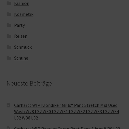
Fashion
Kosmetik
Party
Reisen
Schmuck
Schuhe
Neueste Beiträge
Carhartt WIP Klondike “Mills“ Pant Stretch Mid Used
Wash W28 L32 W30 L32 W31 L32 W32 L32 W33 L32 W34
L32 W36 L32
Carhartt WIP Regular Cargo Pant Deep Night W30 L32