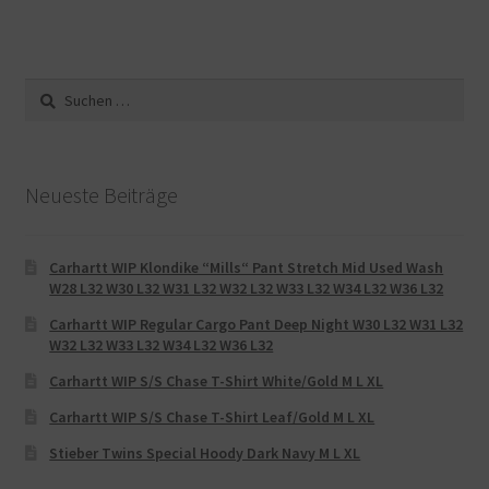
Suche
nach:
Neueste Beiträge
Carhartt WIP Klondike “Mills“ Pant Stretch Mid Used Wash
W28 L32 W30 L32 W31 L32 W32 L32 W33 L32 W34 L32 W36 L32
Carhartt WIP Regular Cargo Pant Deep Night W30 L32 W31 L32
W32 L32 W33 L32 W34 L32 W36 L32
Carhartt WIP S/S Chase T-Shirt White/Gold M L XL
Carhartt WIP S/S Chase T-Shirt Leaf/Gold M L XL
Stieber Twins Special Hoody Dark Navy M L XL