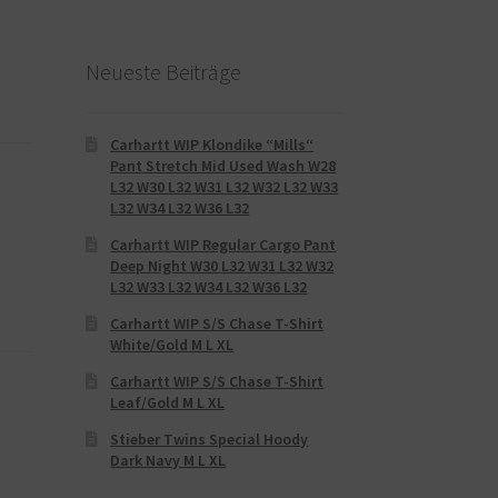
Neueste Beiträge
Carhartt WIP Klondike “Mills“
Pant Stretch Mid Used Wash W28
L32 W30 L32 W31 L32 W32 L32 W33
L32 W34 L32 W36 L32
Carhartt WIP Regular Cargo Pant
Deep Night W30 L32 W31 L32 W32
L32 W33 L32 W34 L32 W36 L32
Carhartt WIP S/S Chase T-Shirt
White/Gold M L XL
Carhartt WIP S/S Chase T-Shirt
Leaf/Gold M L XL
Stieber Twins Special Hoody
Dark Navy M L XL