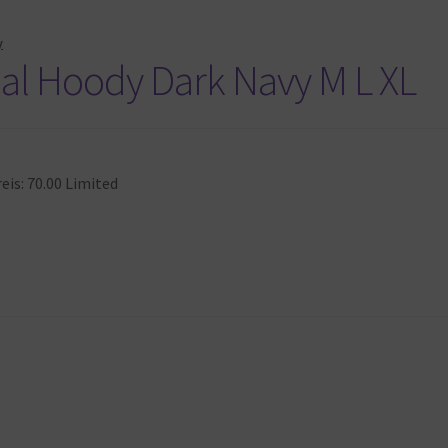
y
ial Hoody Dark Navy M L XL
is: 70.00 Limited