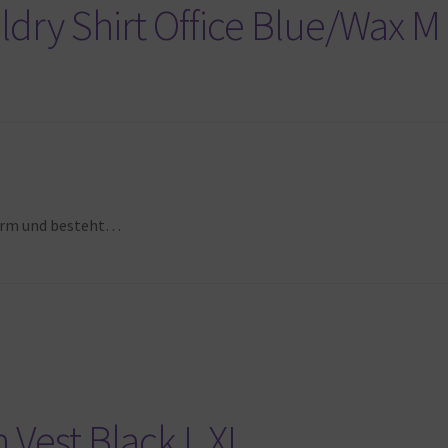
ldry Shirt Office Blue/Wax M
form und besteht…
 Vest Black L XL