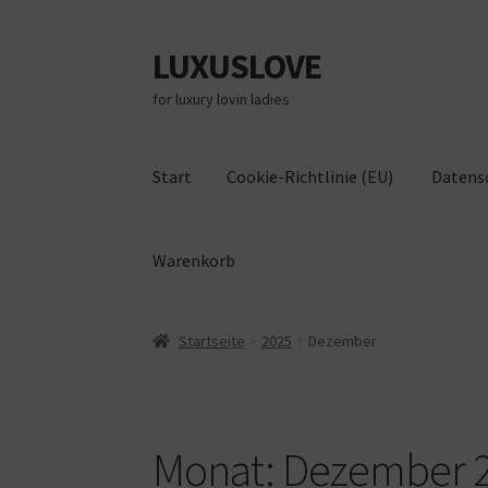
LUXUSLOVE
Zur
Zum
Navigation
Inhalt
for luxury lovin ladies
springen
springen
Start
Cookie-Richtlinie (EU)
Datens
Warenkorb
Start
Cookie-Richtlinie (EU)
Datenschutz
Im
Startseite
2025
Dezember
Monat:
Dezember 