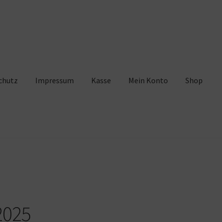
chutz
Impressum
Kasse
Mein Konto
Shop
pressum
Kasse
Mein Konto
Shop
Warenkorb
2025