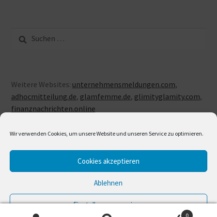
Suche
nach:
Weitere Websites:
unternehmensmeldungen.com
,
adhocmitteilung.de
,
glamfemme.de
,
glimityglamity.com
,
finanznachrichten.online
Wir verwenden Cookies, um unsere Website und unseren Service zu optimieren.
Cookies akzeptieren
© LUXUSLOVE 2026
Erstellt mit Storefront & WooCommerce
.
Ablehnen
Einstellungen anzeigen
0