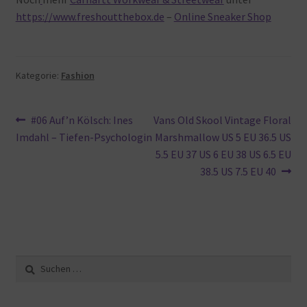
https://www.freshoutthebox.de
–
Online Sneaker Shop
Kategorie:
Fashion
Beitragsnavigation
Vorheriger
Nächster
#06 Auf’n Kölsch: Ines
Vans Old Skool Vintage Floral
Beitrag:
Beitrag:
Imdahl – Tiefen-Psychologin
Marshmallow US 5 EU 36.5 US
5.5 EU 37 US 6 EU 38 US 6.5 EU
38.5 US 7.5 EU 40
Suche
nach: