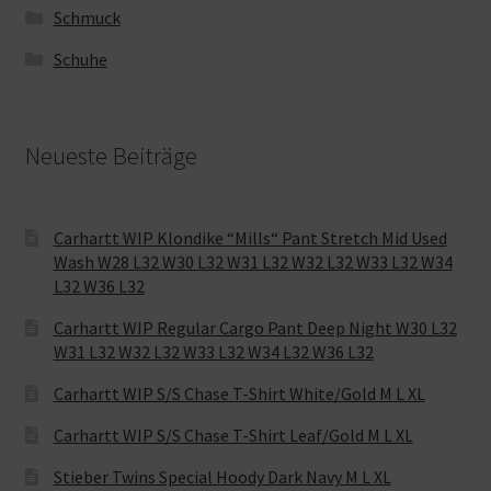
Schmuck
Schuhe
Neueste Beiträge
Carhartt WIP Klondike “Mills“ Pant Stretch Mid Used
Wash W28 L32 W30 L32 W31 L32 W32 L32 W33 L32 W34
L32 W36 L32
Carhartt WIP Regular Cargo Pant Deep Night W30 L32
W31 L32 W32 L32 W33 L32 W34 L32 W36 L32
Carhartt WIP S/S Chase T-Shirt White/Gold M L XL
Carhartt WIP S/S Chase T-Shirt Leaf/Gold M L XL
Stieber Twins Special Hoody Dark Navy M L XL