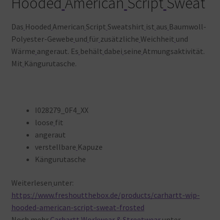
Hooded
American
Script
Sweat
Das
Hooded
American
Script
Sweatshirt
ist
aus
Baumwoll-
Polyester-Gewebe
und
für
zusätzliche
Weichheit
und
Wärme
angeraut. Es
behält
dabei
seine
Atmungsaktivität.
Mit
Kängurutasche.
I028279_0F4_XX
loose
fit
angeraut
verstellbare
Kapuze
Kängurutasche
Weiterlesen
unter:
https://www.freshoutthebox.de/products/carhartt-wip-
hooded-american-script-sweat-frosted
Noch
mehr
Carhartt Workwear & Streetwear
unter