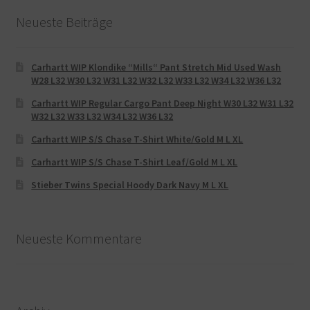
Neueste Beiträge
Carhartt WIP Klondike “Mills“ Pant Stretch Mid Used Wash
W28 L32 W30 L32 W31 L32 W32 L32 W33 L32 W34 L32 W36 L32
Carhartt WIP Regular Cargo Pant Deep Night W30 L32 W31 L32
W32 L32 W33 L32 W34 L32 W36 L32
Carhartt WIP S/S Chase T-Shirt White/Gold M L XL
Carhartt WIP S/S Chase T-Shirt Leaf/Gold M L XL
Stieber Twins Special Hoody Dark Navy M L XL
Neueste Kommentare