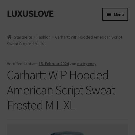
LUXUSLOVE
Zur
Zum
Menü
Navigation
Inhalt
springen
springen
Start
Startseite
Fashion
Carhartt WIP Hooded American Script
Sweat Frosted M L XL
Cookie-Richtlinie (EU)
Datenschutz
Veröffentlicht am
15. Februar 2024
von
da Agency
Carhartt WIP Hooded
Impressum
American Script Sweat
Kasse
Frosted M L XL
Mein Konto
Shop