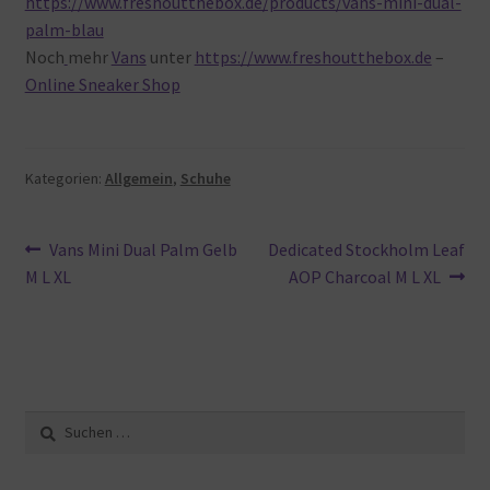
https://www.freshoutthebox.de/products/vans-mini-dual-
palm-blau
Noch
mehr
Vans
unter
https://www.freshoutthebox.de
–
Online Sneaker Shop
Kategorien:
Allgemein
,
Schuhe
Beitragsnavigation
Vorheriger
Nächster
Vans Mini Dual Palm Gelb
Dedicated Stockholm Leaf
Beitrag:
Beitrag:
M L XL
AOP Charcoal M L XL
Suche
nach: