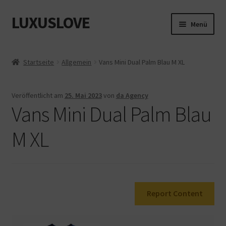
LUXUSLOVE
Zur
Zum
Menü
Navigation
Inhalt
springen
springen
Start
Startseite
Allgemein
Vans Mini Dual Palm Blau M XL
Cookie-Richtlinie (EU)
Veröffentlicht am
25. Mai 2023
von
da Agency
Datenschutz
Vans Mini Dual Palm Blau
Impressum
M XL
Kasse
Mein Konto
Report Content
Shop