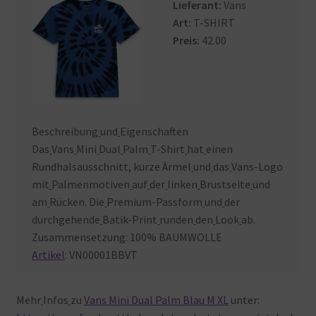
Lieferant:
Vans
Warenkorb
Art:
T-SHIRT
Preis:
42.00
Beschreibung
und
Eigenschaften
Das
Vans
Mini
Dual
Palm
T-Shirt
hat
einen
Rundhalsausschnitt, kurze Ärmel
und
das
Vans-Logo
mit
Palmenmotiven
auf
der
linken
Brustseite
und
am
Rücken. Die
Premium-Passform
und
der
durchgehende
Batik-Print
runden
den
Look
ab.
Zusammensetzung:
100% BAUMWOLLE
Artikel
:
VN00001BBVT
Mehr
Infos
zu
Vans Mini Dual Palm Blau M XL
unter: