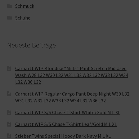
Schmuck
Schuhe
Neueste Beiträge
Carhartt WIP Klondike “Mills“ Pant Stretch Mid Used
Wash W28 L32 W30 L32 W31 L32 W32 L32 W33 L32 W34
L32 W36 L32
Carhartt WIP Regular Cargo Pant Deep Night W30 L32
W31 L32 W32 L32 W33 L32 W34 L32 W36 L32
Carhartt WIP S/S Chase T-Shirt White/Gold M L XL
Carhartt WIP S/S Chase T-Shirt Leaf/Gold M L XL
Stieber Twins Special Hoody Dark Navy M L XL