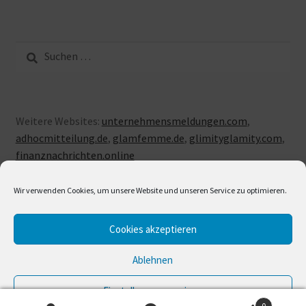
Suche
nach:
Weitere Websites:
unternehmensmeldungen.com
,
adhocmitteilung.de
,
glamfemme.de
,
glimityglamity.com
,
finanznachrichten.online
Wir verwenden Cookies, um unsere Website und unseren Service zu optimieren.
Cookies akzeptieren
© LUXUSLOVE 2026
Erstellt mit Storefront & WooCommerce
.
Ablehnen
Einstellungen anzeigen
0