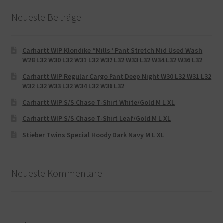
Neueste Beiträge
Carhartt WIP Klondike “Mills“ Pant Stretch Mid Used Wash
W28 L32 W30 L32 W31 L32 W32 L32 W33 L32 W34 L32 W36 L32
Carhartt WIP Regular Cargo Pant Deep Night W30 L32 W31 L32
W32 L32 W33 L32 W34 L32 W36 L32
Carhartt WIP S/S Chase T-Shirt White/Gold M L XL
Carhartt WIP S/S Chase T-Shirt Leaf/Gold M L XL
Stieber Twins Special Hoody Dark Navy M L XL
Neueste Kommentare