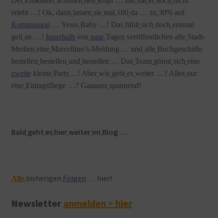
Der
Einkäufer
schüttelt
den
Kopf … das
hat
er
noch
nicht
erlebt …! Ok, dann
lassen
sie
mal
100
da … zu
30% auf
Kommission
… Yesss
Baby …! Das
fühlt
sich
doch
erstmal
geil
an …!
Innerhalb
von
paar
Tagen
veröffentlichen alle
Stadt-
Medien
eine
Marcellino’s-Meldung … und
alle
Buchgeschäfte
bestellen
bestellen
und
bestellen … Das
Team
gönnt
sich
eine
zweite
kleine
Party…! Aber
wie
geht
es
weiter …? Alles
nur
eine
Eintagsfliege …? Gaaaanz
spannend!
Bald
geht
es
hier
weiter
im
Blog …
bisherigen
Folgen
… hier!
Alle
Newsletter
anmelden > hier