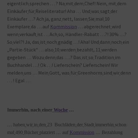
eigentlich
sprechen … ? Na
mit
dem
Chef! Nein, mit
dem
Einkäufer
für
Reiseliteratur! Aha … Und
was
sagt
der
Einkäufer …? Ach
ja, ganz
nett, lassen
Sie
mal
10
Exemplare
da … auf
Kommission
… abgerechnet
wird
wenn
verkauft
ist … Ach
so, Händler-Rabatt …?! 30% …?
So
viel?! Ja, das
ist
noch
gnädig …! Aha! Und
dann
noch
ein
„Partie-Stück“ … also
10
werden
bezahlt, 11
werden
gegeben … Wozu
denn
das ….? Das
ist
so
Tradition
im
Buchhandel …! Ok …! Lieferschein? Lieferschein! Wir
melden
uns … Mein
Gott, was
für
Greenhorns
sind
wir
denn
… ! Egal …
Immerhin, nach
einer
Woche
…
… haben
wir
in
den
23 Buchläden
der
Stadt
immerhin
schon
mal
490
Bücher
platziert … auf
Kommission
… Bezahlung