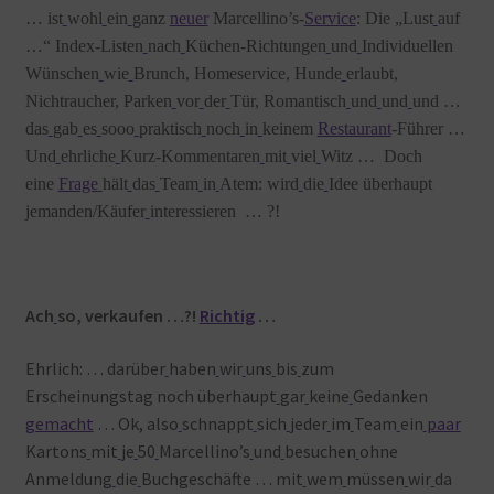
… ist
wohl
ein
ganz
neuer
Marcellino’s-
Service
: Die „Lust
auf
…“ Index-Listen
nach
Küchen-Richtungen
und
Individuellen
Wünschen
wie
Brunch, Homeservice, Hunde
erlaubt,
Nichtraucher, Parken
vor
der
Tür, Romantisch
und
und
und …
das
gab
es
sooo
praktisch
noch
in
keinem
Restaurant
-Führer …
Und
ehrliche
Kurz-Kommentaren
mit
viel
Witz … Doch
eine
Frage
hält
das
Team
in
Atem: wird
die
Idee überhaupt
jemanden/Käufer
interessieren … ?!
Ach
so, verkaufen …?!
Richtig
…
Ehrlich: … darüber
haben
wir
uns
bis
zum
Erscheinungstag noch überhaupt
gar
keine
Gedanken
gemacht
… Ok, also
schnappt
sich
jeder
im
Team
ein
paar
Kartons
mit
je
50
Marcellino’s
und
besuchen
ohne
Anmeldung
die
Buchgeschäfte … mit
wem
müssen
wir
da