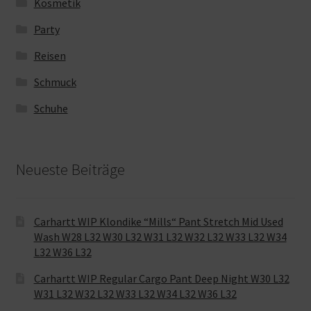
Kosmetik
Party
Reisen
Schmuck
Schuhe
Neueste Beiträge
Carhartt WIP Klondike “Mills“ Pant Stretch Mid Used
Wash W28 L32 W30 L32 W31 L32 W32 L32 W33 L32 W34
L32 W36 L32
Carhartt WIP Regular Cargo Pant Deep Night W30 L32
W31 L32 W32 L32 W33 L32 W34 L32 W36 L32