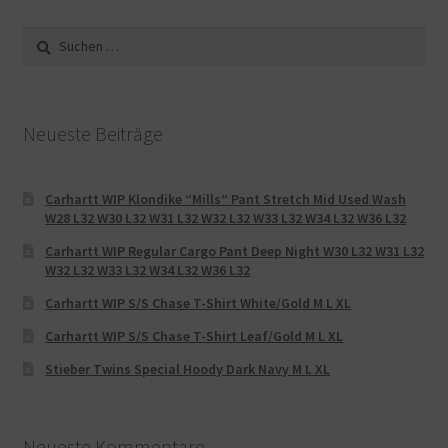
Suche
nach:
Neueste Beiträge
Carhartt WIP Klondike “Mills“ Pant Stretch Mid Used Wash
W28 L32 W30 L32 W31 L32 W32 L32 W33 L32 W34 L32 W36 L32
Carhartt WIP Regular Cargo Pant Deep Night W30 L32 W31 L32
W32 L32 W33 L32 W34 L32 W36 L32
Carhartt WIP S/S Chase T-Shirt White/Gold M L XL
Carhartt WIP S/S Chase T-Shirt Leaf/Gold M L XL
Stieber Twins Special Hoody Dark Navy M L XL
Neueste Kommentare