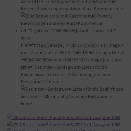
data-title="Eine Doppelseite mit Gastronomie-
Fakten, Bewertungen und dem Kurz-Kommentar">
rel="lightbox[13069086826]" href="javascript:"
data-
href="https://image.jimcdn.com/app/cms/image/t
ransf/none/path/s04c53146694254e2/image/i2c7c2
c86da884808/version/1688570635/image.jpg" data-
title="Der Index - Schlagwort-Listen für die
Bedürfnisse der Leser - 188 einmalig für einen
Restaurant-Führer">