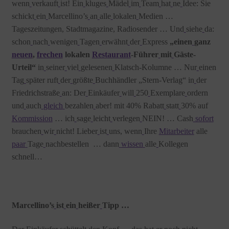
wenn
verkauft
ist! Ein
kluges
Mädel
im
Team
hat
ne
Idee: Sie
schickt
ein
Marcellino’s
an
alle
lokalen
Medien …
Tageszeitungen, Stadtmagazine, Radiosender …
Und
siehe
da:
schon
nach
wenigen
Tagen
erwähnt
der
Express
„einen
ganz
neuen
,
frechen
lokalen
Restaurant
-Führer
mit
Gäste-
Urteil“
in
seiner
viel
gelesenen
Klatsch-Kolumne … Nur
einen
Tag
später ruft
der
größte
Buchhändler „Stern-Verlag“ in
der
Friedrichstraße
an: Der
Einkäufer
will
250
Exemplare
ordern
und
auch
gleich
bezahlen
aber! mit 40% Rabatt
statt
30% auf
Kommission
… ich
sage
leicht
verlegen
NEIN! … Cash
sofort
brauchen
wir
nicht! Lieber
ist
uns, wenn
Ihre
Mitarbeiter
alle
paar
Tage
nachbestellen … dann
wissen
alle
Kollegen
schnell…
Marcellino’s
ist
ein
heißer
Tipp …