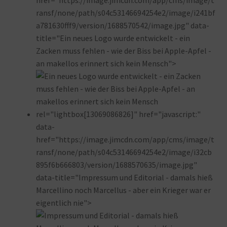
ransf/none/path/s04c53146694254e2/image/i241bf
a781630fff9/version/1688570542/image.jpg" data-
title="Ein neues Logo wurde entwickelt - ein
Zacken muss fehlen - wie der Biss bei Apple-Apfel -
an makellos erinnert sich kein Mensch">
rel="lightbox[13069086826]" href="javascript:"
data-
href="https://image.jimcdn.com/app/cms/image/t
ransf/none/path/s04c53146694254e2/image/i32cb
895f6b666803/version/1688570635/image.jpg"
data-title="Impressum und Editorial - damals hieß
Marcellino noch Marcellus - aber ein Krieger war er
eigentlich nie">