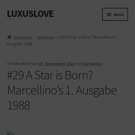
LUXUSLOVE
Zur
Zum
Menü
Navigation
Inhalt
springen
springen
Start
Startseite
Allgemein
#29 A Star is Born? Marcellino’s 1.
Ausgabe 1988
Cookie-Richtlinie (EU)
Datenschutz
Veröffentlicht am
25. September 2023
von
da Agency
#29 A Star is Born?
Impressum
Marcellino’s 1. Ausgabe
Kasse
1988
Mein Konto
Shop