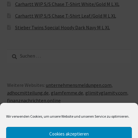
Carhartt WIP S/S Chase T-Shirt White/Gold M L XL
Carhartt WIP S/S Chase T-Shirt Leaf/Gold M L XL
Stieber Twins Special Hoody Dark Navy M L XL
Suche
nach:
Weitere Websites:
unternehmensmeldungen.com
,
adhocmitteilung.de
,
glamfemme.de
,
glimityglamity.com
,
finanznachrichten.online
Wir verwenden Cookies, um unsere Website und unseren Service zu optimieren.
Cookies akzeptieren