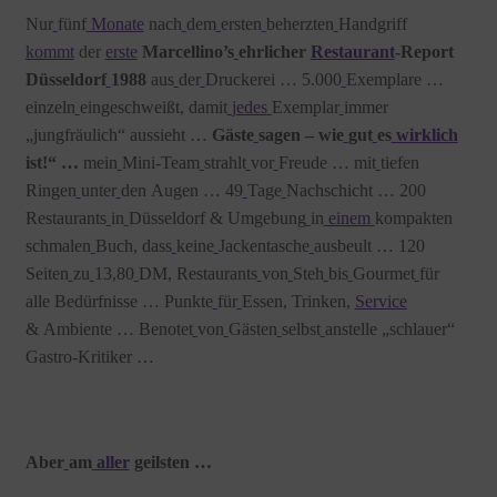
Nur
fünf
Monate
nach
dem
ersten
beherzten
Handgriff
kommt
der
erste
Marcellino’s
ehrlicher
Restaurant
-Report
Düsseldorf
1988
aus
der
Druckerei … 5.000
Exemplare …
einzeln
eingeschweißt, damit
jedes
Exemplar
immer
„jungfräulich“ aussieht …
Gäste
sagen – wie
gut
es
wirklich
ist!“ …
mein
Mini-Team
strahlt
vor
Freude … mit
tiefen
Ringen
unter
den Augen … 49
Tage
Nachschicht … 200
Restaurants
in
Düsseldorf & Umgebung
in
einem
kompakten
schmalen
Buch, dass
keine
Jackentasche
ausbeult … 120
Seiten
zu
13,80
DM, Restaurants
von
Steh
bis
Gourmet
für
alle
Bedürfnisse … Punkte
für
Essen, Trinken,
Service
& Ambiente … Benotet
von
Gästen
selbst
anstelle „schlauer“
Gastro-Kritiker …
Aber
am
aller
geilsten …