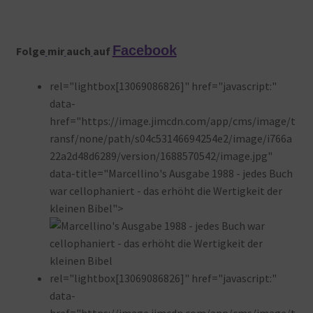
Facebook
Folge
mir
auch
auf
rel="lightbox[13069086826]" href="javascript:"
data-
href="https://image.jimcdn.com/app/cms/image/t
ransf/none/path/s04c53146694254e2/image/i766a
22a2d48d6289/version/1688570542/image.jpg"
data-title="Marcellino's Ausgabe 1988 - jedes Buch
war cellophaniert - das erhöht die Wertigkeit der
kleinen Bibel">
rel="lightbox[13069086826]" href="javascript:"
data-
href="https://image.jimcdn.com/app/cms/image/t