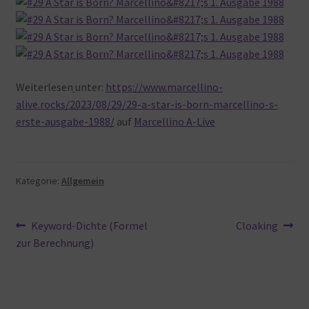
Weiterlesen
unter:
https://www.marcellino-
alive.rocks/2023/08/29/29-a-star-is-born-marcellino-s-
erste-ausgabe-1988/
auf
Marcellino A-Live
Kategorie:
Allgemein
Beitragsnavigation
Vorheriger
Nächster
Keyword-Dichte (Formel
Cloaking
Beitrag:
Beitrag:
zur Berechnung)