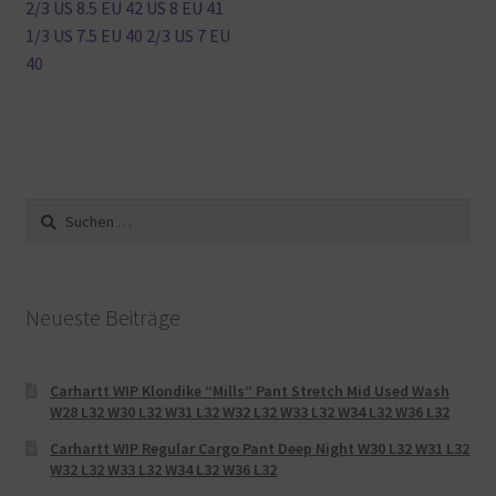
2/3 US 8.5 EU 42 US 8 EU 41
1/3 US 7.5 EU 40 2/3 US 7 EU
40
Suche
nach:
Neueste Beiträge
Carhartt WIP Klondike “Mills“ Pant Stretch Mid Used Wash
W28 L32 W30 L32 W31 L32 W32 L32 W33 L32 W34 L32 W36 L32
Carhartt WIP Regular Cargo Pant Deep Night W30 L32 W31 L32
W32 L32 W33 L32 W34 L32 W36 L32