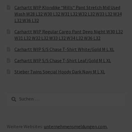
Carhartt WIP Klondike “Mills“ Pant Stretch Mid Used
Wash W28 L32 W30 L32 W31 L32 W32 L32 W33 L32 W34
L32 W36 L32
Carhartt WIP Regular Cargo Pant Deep Night W30 L32
W31 L32 W32 L32 W33 L32 W34 L32 W36 L32
Carhartt WIP S/S Chase T-Shirt White/Gold M L XL
Carhartt WIP S/S Chase T-Shirt Leaf/Gold M L XL
Stieber Twins Special Hoody Dark Navy M L XL
Suche
nach:
Weitere Websites:
unternehmensmeldungen.com
,