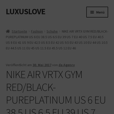
LUXUSLOVE
Zur
Zum
Menü
Navigation
Inhalt
springen
springen
Start
Startseite
Fashion
Schuhe
NIKE AIR VRTX GYM RED/BLACK-
PUREPLATINUM US 6 EU 38.5 US 6.5 EU 39 US 7 EU 40 US 7.5 EU 40.5
Cookie-Richtlinie (EU)
US 8 EU 41 US 9 EU 42.5 US 8.5 EU 42 US 9.5 EU 43 US 10 EU 44 US 10.5
EU 44.5 US 11 EU 45 US 11.5 EU 45.5 US 12 EU 46
Datenschutz
Impressum
Veröffentlicht am
30. Mai 2017
von
da Agency
NIKE AIR VRTX GYM
Kasse
RED/BLACK-
Mein Konto
PUREPLATINUM US 6 EU
Shop
38.5 US 6.5 EU 39 US 7