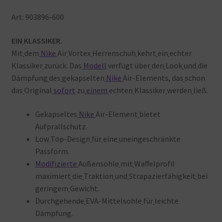
Art: 903896-600
EIN
KLASSIKER.
Mit
dem
Nike
Air
Vortex
Herrenschuh
kehrt
ein
echter
Klassiker
zurück. Das
Modell
verfügt über
den
Look
und
die
Dämpfung
des
gekapselten
Nike
Air-Elements, das
schon
das
Original
sofort
zu
einem
echten
Klassiker
werden
ließ.
Gekapseltes
Nike
Air-Element
bietet
Aufprallschutz.
Low
Top-Design
für
eine
uneingeschränkte
Passform.
Modifizierte
Außensohle
mit
Waffelprofil
maximiert
die
Traktion
und
Strapazierfähigkeit
bei
geringem
Gewicht.
Durchgehende
EVA-Mittelsohle
für
leichte
Dämpfung.