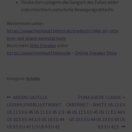
Flexkerben
spiegeln
die
Gangart
des
Fußes
wider
und
erleichtern
natürliche
Bewegungsabläufe.
Weiterlesen
unter:
https://www.freshoutthebox.de/products/nike-air-vrtx-
gym-red-black-pureplatinum
Noch
mehr
Nike Sneaker
unter
https://www.freshoutthebox.de
–
Online Sneaker Shop
Kategorie:
Schuhe
Beitragsnavigation
Vorheriger
Nächster
ADIDAS GAZELLE
PUMA SUEDE CLASSIC +
Beitrag:
Beitrag:
LEGINK/ENEBLU/FTWWHT
CABERNET – WHITE US 12 EU
US 11.5 EU 46 US 11 EU 45 1/3
46 US 11.5 EU 45 US 11 EU 44.5
US 10.5 EU 44 2/3 US 10 EU 44
US 10.5 EU 44 US 10 EU 43 US
US 9.5 EU 43 1/3 US 9 EU 42
9.5 EU 42.5