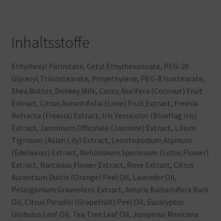
Inhaltsstoffe
Ethylhexyl
Palmitate, Cetyl
Ethylhexanoate, PEG-20
Glyceryl
Triisostearate, Polyethylene, PEG-8
Isostearate,
Shea
Butter, Donkey
Milk, Cocos
Nucifera (Coconut) Fruit
Extract, Citrus
Aurantifolia (Lime) Fruit
Extract, Freesia
Refracta (Freesia) Extract, Iris
Versicolor (Blueflag
Iris)
Extract, Jasminum
Officinale (Jasmine) Extract, Lilium
Tigrinum (Asian
Lily) Extract, Leontopodium
Alpinum
(Edelweiss) Extract, Nelumbium
Speciosum (Lotus
Flower)
Extract, Narcissus
Flower
Extract, Rose
Extract, Citrus
Aurantium
Dulcis (Orange) Peel
Oil, Lavender
Oil,
Pelargonium
Graveolens
Extract, Amyris
Balsamifera
Bark
Oil, Citrus
Paradisi (Grapefruit) Peel
Oil, Eucalyptus
Globulus
Leaf
Oil, Tea
Tree
Leaf
Oil, Juniperus
Mexicana