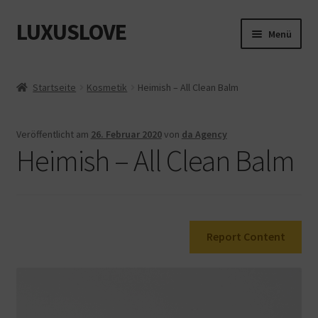
LUXUSLOVE
Zur
Zum
Menü
Navigation
Inhalt
springen
springen
Start
Startseite
Kosmetik
Heimish – All Clean Balm
Cookie-Richtlinie (EU)
Veröffentlicht am
26. Februar 2020
von
da Agency
Datenschutz
Heimish – All Clean Balm
Impressum
Kasse
Report Content
Mein Konto
Shop