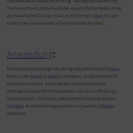
und
wird
beim
Abspülen
milchig. Die
weiche
und
leichte
Textur
entfernt
mühelos
Make-up
und
Rückstände, ohne
die
natürlichen Öle
der
Haut
zu
entfernen.
Ideal
für
alle
Hauttypen, insbesondere
für
empfindliche
Haut.
Anwendung
:
Eine
etwa
haselnussgroße
Menge
des
Heimish
All
Clean
Balm
in
der
Hand
zu
einem
cremigen, seidigweichen Öl
schmelzen
lassen. Dann
auf
das
trockene
Gesicht
auftragen
und
sanft
einmassieren, um
sie
von
Make-up,
Sonnenschutz, Schmutz
und
anderen
Rückständen
zu
reinigen
. Anschließend
gründlich
mit
warmen
Wasser
abspülen.