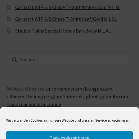
Carhartt WIP S/S Chase T-Shirt White/Gold M L XL
Carhartt WIP S/S Chase T-Shirt Leaf/Gold M L XL
Stieber Twins Special Hoody Dark Navy M L XL
Suche
nach:
Weitere Websites:
unternehmensmeldungen.com
,
adhocmitteilung.de
,
glamfemme.de
,
glimityglamity.com
,
finanznachrichten.online
Wir verwenden Cookies, um unsere Website und unseren Service zu optimieren.
Cookies akzeptieren