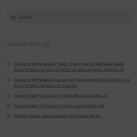
Suche
nach:
Neueste Beiträge
Carhartt WIP Klondike “Mills“ Pant Stretch Mid Used Wash
W28 L32 W30 L32 W31 L32 W32 L32 W33 L32 W34 L32 W36 L32
Carhartt WIP Regular Cargo Pant Deep Night W30 L32 W31 L32
W32 L32 W33 L32 W34 L32 W36 L32
Carhartt WIP S/S Chase T-Shirt White/Gold M L XL
Carhartt WIP S/S Chase T-Shirt Leaf/Gold M L XL
Stieber Twins Special Hoody Dark Navy M L XL