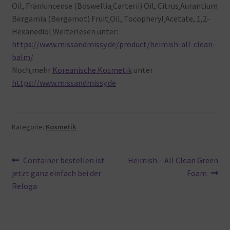
Oil, Frankincense (Boswellia
Carterii) Oil, Citrus
Aurantium
Bergamia (Bergamot) Fruit
Oil, Tocopheryl
Acetate, 1,2-
Hexanediol
Weiterlesen
unter:
https://www.missandmissy.de/product/heimish-all-clean-
balm/
Noch
mehr
Koreanische Kosmetik
unter
https://www.missandmissy.de
Kategorie:
Kosmetik
Beitragsnavigation
Vorheriger
Nächster
Container bestellen ist
Heimish – All Clean Green
Beitrag:
Beitrag:
jetzt ganz einfach bei der
Foam
Reloga