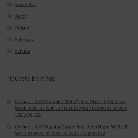
Kosmetik
Party
Reisen
Schmuck
Schuhe
Neueste Beiträge
Carhartt WIP Klondike “Mills“ Pant Stretch Mid Used
Wash W28 L32 W30 L32 W31 L32 W32 L32 W33 L32 W34
L32 W36 L32
Carhartt WIP Regular Cargo Pant Deep Night W30 L32
W31 L32 W32 L32 W33 L32 W34 L32 W36 L32