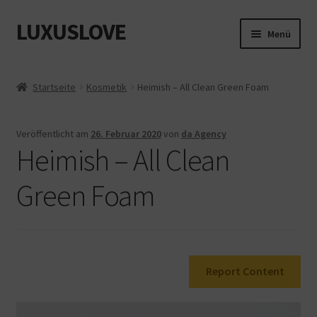
LUXUSLOVE
Zur
Zum
Menü
Navigation
Inhalt
springen
springen
Start
Startseite
Kosmetik
Heimish – All Clean Green Foam
Cookie-Richtlinie (EU)
Veröffentlicht am
26. Februar 2020
von
da Agency
Datenschutz
Heimish – All Clean
Impressum
Green Foam
Kasse
Mein Konto
Report Content
Shop