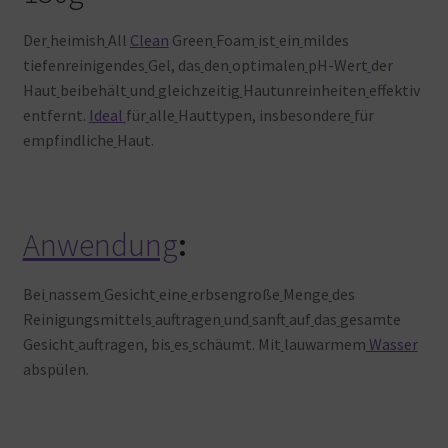
Der
heimish
All
Clean
Green
Foam
ist
ein
mildes
tiefenreinigendes
Gel, das
den
optimalen
pH-Wert
der
Haut
beibehält
und
gleichzeitig
Hautunreinheiten
effektiv
entfernt.
Ideal
für
alle
Hauttypen, insbesondere
für
empfindliche
Haut.
Anwendung
:
Bei
nassem
Gesicht
eine
erbsengroße
Menge
des
Reinigungsmittels
auftragen
und
sanft
auf
das
gesamte
Gesicht
auftragen, bis
es
schäumt. Mit
lauwarmem
Wasser
abspülen.