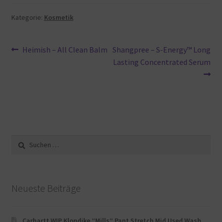
Kategorie:
Kosmetik
Beitragsnavigation
Vorheriger
Nächster
Heimish – All Clean Balm
Shangpree – S-Energy™ Long
Beitrag:
Beitrag:
Lasting Concentrated Serum
Suche
nach:
Neueste Beiträge
Carhartt WIP Klondike “Mills“ Pant Stretch Mid Used Wash