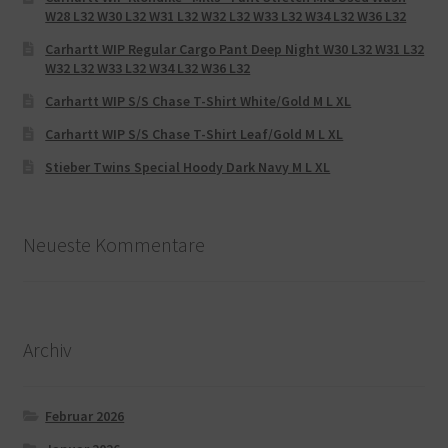
W28 L32 W30 L32 W31 L32 W32 L32 W33 L32 W34 L32 W36 L32
Carhartt WIP Regular Cargo Pant Deep Night W30 L32 W31 L32
W32 L32 W33 L32 W34 L32 W36 L32
Carhartt WIP S/S Chase T-Shirt White/Gold M L XL
Carhartt WIP S/S Chase T-Shirt Leaf/Gold M L XL
Stieber Twins Special Hoody Dark Navy M L XL
Neueste Kommentare
Archiv
Februar 2026