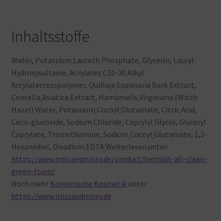
Inhaltsstoffe
Water, Potassium
Laureth
Phosphate, Glycerin, Lauryl
Hydroxysultaine, Acrylates
C10-30
Alkyl
Acrylatecrosspolymer, Quillaja
Saponaria
Bark
Extract,
Centella
Asiatica
Extract, Hamamelis
Virginiana (Witch
Hazel) Water, Potassium
Cocoyl
Glutamate, Citric
Acid,
Coco-glucoside, Sodium
Chloride, Caprylyl
Glycol, Glyceryl
Caprylate, Tromethamine, Sodium
Cocoyl
Glutamate, 1,2-
Hexanediol, Disodium
EDTA
Weiterlesen
unter:
https://www.missandmissy.de/product/heimish-all-clean-
green-foam/
Noch
mehr
Koreanische Kosmetik
unter
https://www.missandmissy.de