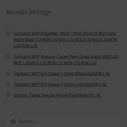
Neueste Beiträge
Carhartt WIP Klondike “Mills“ Pant Stretch Mid Used
Wash W28 L32 W30 L32 W31 L32 W32 L32 W33 L32 W34
L32 W36 L32
Carhartt WIP Regular Cargo Pant Deep Night W30 L32
W31 L32 W32 L32 W33 L32 W34 L32 W36 L32
Carhartt WIP S/S Chase T-Shirt White/Gold M L XL
Carhartt WIP S/S Chase T-Shirt Leaf/Gold M L XL
Stieber Twins Special Hoody Dark Navy M L XL
Suche
nach: