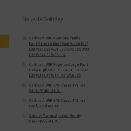
Neueste Beiträge
Carhartt WIP Klondike “Mills“
t
Pant Stretch Mid Used Wash W28
L32 W30 L32 W31 L32 W32 L32 W33
L32 W34 L32 W36 L32
Carhartt WIP Regular Cargo Pant
Deep Night W30 L32 W31 L32 W32
L32 W33 L32 W34 L32 W36 L32
Carhartt WIP S/S Chase T-Shirt
White/Gold M L XL
Carhartt WIP S/S Chase T-Shirt
Leaf/Gold M L XL
Stieber Twins Special Hoody
Dark Navy M L XL