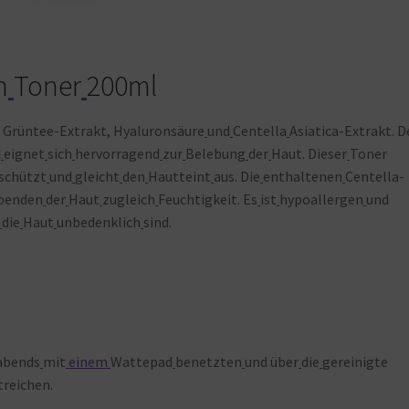
h
Toner
200ml
Grüntee-Extrakt, Hyaluronsäure
und
Centella
Asiatica-Extrakt. D
d
eignet
sich
hervorragend
zur
Belebung
der
Haut. Dieser
Toner
 schützt
und
gleicht
den
Hautteint
aus. Die
enthaltenen
Centella-
penden
der
Haut
zugleich
Feuchtigkeit. Es
ist
hypoallergen
und
die
Haut
unbedenklich
sind.
abends
mit
einem
Wattepad
benetzten
und über
die
gereinigte
treichen.