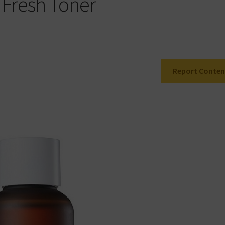
 Fresh Toner
Report Conten