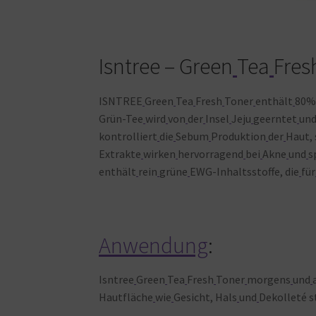
Isntree – Green
Tea
Fres
ISNTREE
Green
Tea
Fresh
Toner
enthält
80% 
Grün-Tee
wird
von
der
Insel
Jeju
geerntet
un
kontrolliert
die
Sebum
Produktion
der
Haut,
Extrakte
wirken
hervorragend
bei
Akne
und
s
enthält
rein
grüne
EWG-Inhaltsstoffe, die
für
Anwendung
:
Isntree
Green
Tea
Fresh
Toner
morgens
und
Hautfläche
wie
Gesicht, Hals
und
Dekolleté s