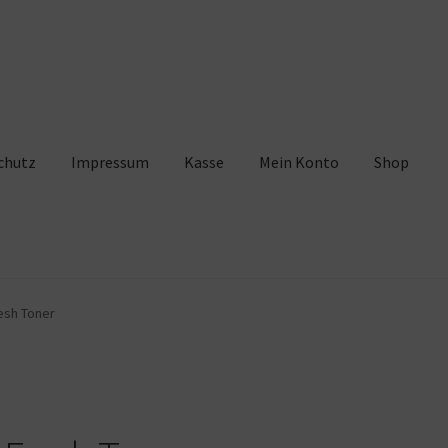
chutz
Impressum
Kasse
Mein Konto
Shop
pressum
Kasse
Mein Konto
Shop
Warenkorb
esh Toner