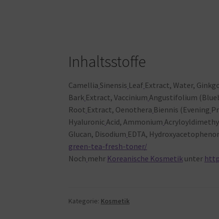
Inhaltsstoffe
Camellia
Sinensis
Leaf
Extract, Water, Ginkg
Bark
Extract, Vaccinium
Angustifolium (Blueb
Root
Extract, Oenothera
Biennis (Evening
Pr
Hyaluronic
Acid, Ammonium
Acryloyldimethy
Glucan, Disodium
EDTA, Hydroxyacetophenon
green-tea-fresh-toner/
Noch
mehr
Koreanische Kosmetik
unter
htt
Kategorie:
Kosmetik