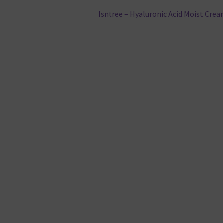
Nächster
Isntree – Hyaluronic Acid Moist Cre
Beitrag: