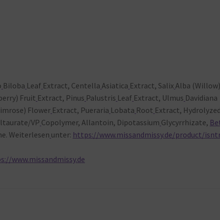
o
Biloba
Leaf
Extract, Centella
Asiatica
Extract, Salix
Alba (Willow
erry) Fruit
Extract, Pinus
Palustris
Leaf
Extract, Ulmus
Davidiana
imrose) Flower
Extract, Pueraria
Lobata
Root
Extract, Hydrolyze
ltaurate/VP
Copolymer, Allantoin, Dipotassium
Glycyrrhizate,
Be
e. Weiterlesen
unter:
https://www.missandmissy.de/product/isnt
ps://www.missandmissy.de