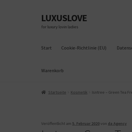
LUXUSLOVE
Zur
Zum
Navigation
Inhalt
for luxury lovin ladies
springen
springen
Start
Cookie-Richtlinie (EU)
Datens
Warenkorb
Start
Cookie-Richtlinie (EU)
Datenschutz
Im
Startseite
Kosmetik
Isntree – Green Tea Fr
Veröffentlicht am
5. Februar 2020
von
da Agency