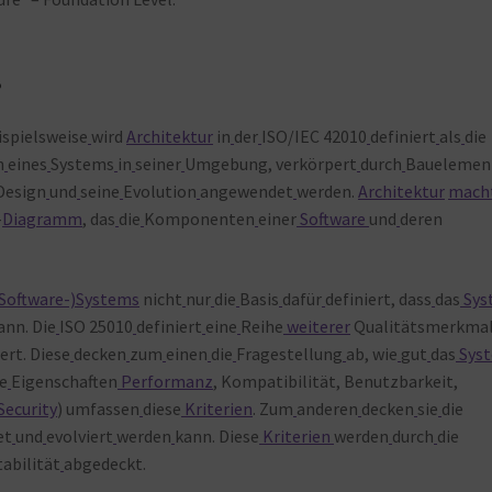
?
eispielsweise
wird
Architektur
in
der
ISO/IEC 42010
definiert
als
die
n
eines
Systems
in
seiner
Umgebung, verkörpert
durch
Bauelemen
Design
und
seine
Evolution
angewendet
werden.
Architektur
mach
-
Diagramm
, das
die
Komponenten
einer
Software
und
deren
(Software-)Systems
nicht
nur
die
Basis
dafür
definiert, dass
das
Sys
ann. Die
ISO 25010
definiert
eine
Reihe
weiterer
Qualitätsmerkmal
rt. Diese
decken
zum
einen
die
Fragestellung
ab, wie
gut
das
Sys
e
Eigenschaften
Performanz
, Kompatibilität, Benutzbarkeit,
Security
) umfassen
diese
Kriterien
. Zum
anderen
decken
sie
die
et
und
evolviert
werden
kann. Diese
Kriterien
werden
durch
die
abilität
abgedeckt.