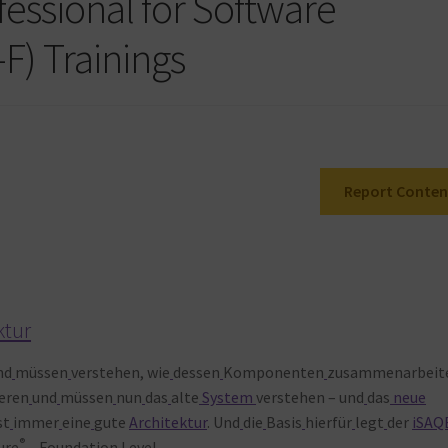
fessional for Software
F) Trainings
Report Conten
ktur
nd
müssen
verstehen, wie
dessen
Komponenten
zusammenarbeit
eren
und
müssen
nun
das
alte
System
verstehen – und
das
neue
st
immer
eine
gute
Architektur
. Und
die
Basis
hierfür
legt
der
iSAQ
®
ure
– Foundation Level.