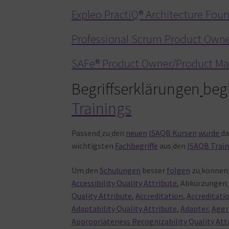
Expleo PractiQ® Architecture Fou
Professional Scrum Product Own
SAFe® Product Owner/Product M
Begriffserklärungen
beg
Trainings
Passend
zu
den
neuen
ISAQB Kursen
wurde
d
wichtigsten
Fachbegriffe
aus
den
ISAQB Train
Um
den
Schulungen
besser
folgen
zu
können
Accessibility Quality Attribute
, Abkürzungen
Quality Attribute
,
Accreditation
,
Accreditati
Adaptability Quality Attribute
,
Adapter
,
Aggr
Appropriateness Recognizability Quality Att