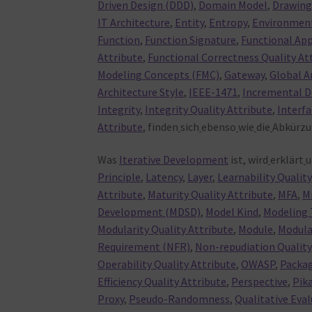
Driven Design (DDD)
,
Domain Model
,
Drawing
IT Architecture
,
Entity
,
Entropy
,
Environmen
Function
,
Function Signature
,
Functional App
Attribute
,
Functional Correctness Quality At
Modeling Concepts (FMC)
,
Gateway
,
Global A
Architecture Style
,
IEEE-1471
,
Incremental 
Integrity
,
Integrity Quality Attribute
,
Interfa
Attribute
, finden
sich
ebenso
wie
die
Abkürz
Was
Iterative Development
ist, wird
erklärt
u
Principle
,
Latency
,
Layer
,
Learnability Qualit
Attribute
,
Maturity Quality Attribute
,
MFA
,
M
Development (MDSD)
,
Model Kind
,
Modeling 
Modularity Quality Attribute
,
Module
,
Modul
Requirement (NFR)
,
Non-repudiation Quality
Operability Quality Attribute
,
OWASP
,
Packag
Efficiency Quality Attribute
,
Perspective
,
Pik
Proxy
,
Pseudo-Randomness
,
Qualitative Eva