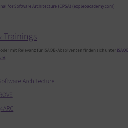
onal for Software Architecture (CPSA) (expleoacademy.com)
 Trainings
oder
mit
Relevanz
für
ISAQB-Absolventen
finden
sich
unter
iSAQ
ure
:
 Software Architecture
PROVE
Q4ARC