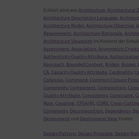
Erklärt
wird
was
Architecture
,
Architectural 
Architecture Description Language
,
Architec
Architecture Model
,
Architecture Objective
,
A
Requirement
,
Architecture Rationale
,
Archit
Architecture Viewpoint
im
Kontext
der
Schul
Assessment
,
Association
,
Asymmetric Crypt
Authenticity Quality Attribute
,
Authorizatio
Approach
,
Bounded Context
,
Bridge
,
Broker
,
CA
,
Capacity Quality Attribute
,
Cardinality
,
Ce
Cohesion
,
Command
,
Common Closure Princ
Complexity
,
Component
,
Composition
,
Conc
Quality Attribute
,
Consistency
,
Constraint
,
C
Rule
,
Coupling
,
CPSA(R)
,
CQRS
,
Cross-Cuttin
Complexity
,
Decomposition
,
Dependency
,
De
Deployment
und
Deployment View
, finden.
Design Pattern
,
Design Principle
,
Design Rat