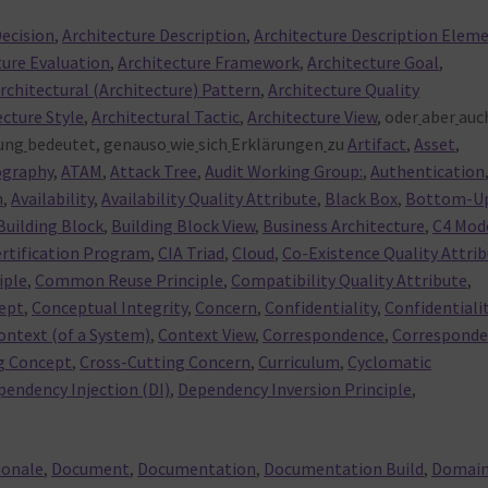
Decision
,
Architecture Description
,
Architecture Description Elem
ture Evaluation
,
Architecture Framework
,
Architecture Goal
,
rchitectural (Architecture) Pattern
,
Architecture Quality
ecture Style
,
Architectural Tactic
,
Architecture View
, oder
aber
auc
ung
bedeutet, genauso
wie
sich
Erklärungen
zu
Artifact
,
Asset
,
ography
,
ATAM
,
Attack Tree
,
Audit Working Group:
,
Authentication
n
,
Availability
,
Availability Quality Attribute
,
Black Box
,
Bottom-U
Building Block
,
Building Block View
,
Business Architecture
,
C4 Mod
rtification Program
,
CIA Triad
,
Cloud
,
Co-Existence Quality Attri
iple
,
Common Reuse Principle
,
Compatibility Quality Attribute
,
ept
,
Conceptual Integrity
,
Concern
,
Confidentiality
,
Confidentiali
ontext (of a System)
,
Context View
,
Correspondence
,
Correspond
g Concept
,
Cross-Cutting Concern
,
Curriculum
,
Cyclomatic
pendency Injection (DI)
,
Dependency Inversion Principle
,
ionale
,
Document
,
Documentation
,
Documentation Build
,
Domain