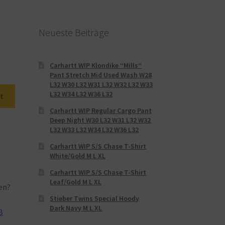
Neueste Beiträge
Carhartt WIP Klondike “Mills“
Pant Stretch Mid Used Wash W28
L32 W30 L32 W31 L32 W32 L32 W33
L32 W34 L32 W36 L32
t
Carhartt WIP Regular Cargo Pant
Deep Night W30 L32 W31 L32 W32
L32 W33 L32 W34 L32 W36 L32
Carhartt WIP S/S Chase T-Shirt
White/Gold M L XL
Carhartt WIP S/S Chase T-Shirt
Leaf/Gold M L XL
en?
Stieber Twins Special Hoody
Dark Navy M L XL
B