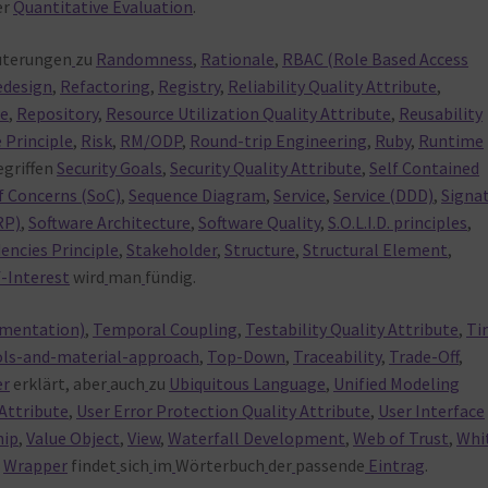
er
Quantitative Evaluation
.
uterungen
zu
Randomness
,
Rationale
,
RBAC (Role Based Access
edesign
,
Refactoring
,
Registry
,
Reliability Quality Attribute
,
te
,
Repository
,
Resource Utilization Quality Attribute
,
Reusability
 Principle
,
Risk
,
RM/ODP
,
Round-trip Engineering
,
Ruby
,
Runtime
egriffen
Security Goals
,
Security Quality Attribute
,
Self Contained
f Concerns (SoC)
,
Sequence Diagram
,
Service
,
Service (DDD)
,
Signa
RP)
,
Software Architecture
,
Software Quality
,
S.O.L.I.D. principles
,
encies Principle
,
Stakeholder
,
Structure
,
Structural Element
,
-Interest
wird
man
fündig.
umentation)
,
Temporal Coupling
,
Testability Quality Attribute
,
Ti
ls-and-material-approach
,
Top-Down
,
Traceability
,
Trade-Off
,
er
erklärt, aber
auch
zu
Ubiquitous Language
,
Unified Modeling
 Attribute
,
User Error Protection Quality Attribute
,
User Interface
hip
,
Value Object
,
View
,
Waterfall Development
,
Web of Trust
,
Whi
,
Wrapper
findet
sich
im
Wörterbuch
der
passende
Eintrag
.