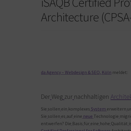
iSAQB Certified Pro
Architecture (CPSA-
da Agency – Webdesign & SEO, Köln
meldet:
Der
Weg
zur
nachhaltigen
Archite
Sie
sollen
ein
komplexes
System
erweitern
u
Sie
sollen
es
auf
eine
neue
Technologie
migri
entwerfen? Die
Basis
für
eine
hohe
Qualität
i
Certified Professional for Software
Architect