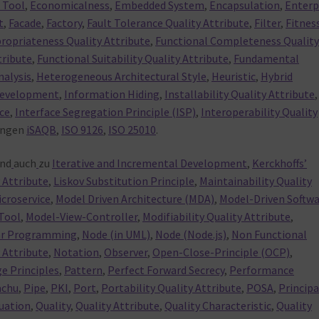
 Tool
,
Economicalness
,
Embedded System
,
Encapsulation
,
Enterp
t
,
Facade
,
Factory
,
Fault Tolerance Quality Attribute
,
Filter
,
Fitnes
ropriateness Quality Attribute
,
Functional Completeness Qualit
tribute
,
Functional Suitability Quality Attribute
,
Fundamental
nalysis
,
Heterogeneous Architectural Style
,
Heuristic
,
Hybrid
Development
,
Information Hiding
,
Installability Quality Attribute
,
ce
,
Interface Segregation Principle (ISP)
,
Interoperability Quality
ungen
iSAQB
,
ISO 9126
,
ISO 25010
.
nd
auch
zu
Iterative and Incremental Development
,
Kerckhoffs’
y Attribute
,
Liskov Substitution Principle
,
Maintainability Quality
icroservice
,
Model Driven Architecture (MDA)
,
Model-Driven Softw
Tool
,
Model-View-Controller
,
Modifiability Quality Attribute
,
ar Programming
,
Node (in UML)
,
Node (Node.js)
,
Non Functional
 Attribute
,
Notation
,
Observer
,
Open-Close-Principle (OCP)
,
e Principles
,
Pattern
,
Perfect Forward Secrecy
,
Performance
achu
,
Pipe
,
PKI
,
Port
,
Portability Quality Attribute
,
POSA
,
Principa
luation
,
Quality
,
Quality Attribute
,
Quality Characteristic
,
Quality