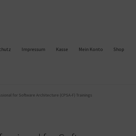
chutz
Impressum
Kasse
Mein Konto
Shop
pressum
Kasse
Mein Konto
Shop
Warenkorb
sional for Software Architecture (CPSA-F) Trainings