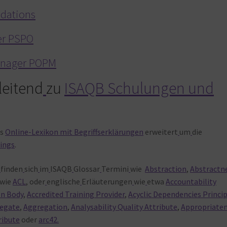
ndations
er PSPO
anager POPM
leitend
zu
ISAQB Schulungen und
as
Online-Lexikon mit Begriffserklärungen
erweitert
um
die
ings
.
finden
sich
im
ISAQB
Glossar
Termini
wie
Abstraction
,
Abstractn
wie
ACL
, oder
englische
Erläuterungen
wie
etwa
Accountability
on Body
,
Accredited Training Provider
,
Acyclic Dependencies Princi
egate
,
Aggregation
,
Analysability Quality Attribute
,
Appropriate
ribute
oder
arc42.