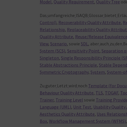
Model
,
Quality Requirement
,
Quality Tree
od
Das
umfangreiche
ISAQB
Glossar
bietet
Erlä
Control)
,
Recoverability Quality Attribute
,
R
Relationship
,
Replaceability Quality Attribu
Quality Attribute
,
Reuse/Release Equivalence
View
,
Scenario
, sowie
SDL
, aber
auch
zu
den
B
System (SCS)
,
Sensitivity Point
,
Separation o
Singleton
,
Single Responsibility Principle (S
Stable Abstractions Principle
,
Stable Depend
Symmetric Cryptography
,
System
,
System-of
Zu
guter
Letzt
wird
noch
Template (for Doc
Behaviour Quality Attribute
,
TLS
,
TOGAF
,
Too
Trainer
,
Training Level
sowie
Training Provid
Language (UML)
,
Unit Test
,
Usability Quality
Aesthetics Quality Attribute
,
Uses Relations
Box
,
Workflow Management System (WFMS)