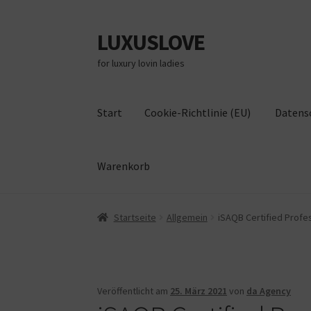
LUXUSLOVE
Zur
Zum
Navigation
Inhalt
for luxury lovin ladies
springen
springen
Start
Cookie-Richtlinie (EU)
Datens
Warenkorb
Start
Cookie-Richtlinie (EU)
Datenschutz
Im
Startseite
Allgemein
iSAQB Certified Profes
Veröffentlicht am
25. März 2021
von
da Agency