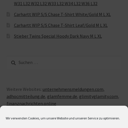
W31 L32 W32 L32 W33 L32 W34 L32 W36 L32
Carhartt WIP S/S Chase T-Shirt White/Gold M L XL
Carhartt WIP S/S Chase T-Shirt Leaf/Gold M L XL
Stieber Twins Special Hoody Dark Navy M L XL
Suche
nach:
Weitere Websites:
unternehmensmeldungen.com
,
adhocmitteilung.de
,
glamfemme.de
,
glimityglamity.com
,
finanznachrichten.online
Wir verwenden Cookies, um unsere Website und unseren Service zu optimieren.