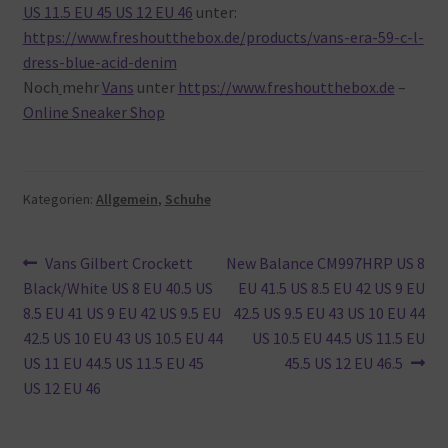
US 11.5 EU 45 US 12 EU 46
unter:
https://www.freshoutthebox.de/products/vans-era-59-c-l-
dress-blue-acid-denim
Noch
mehr
Vans
unter
https://www.freshoutthebox.de
–
Online Sneaker Shop
Kategorien:
Allgemein
,
Schuhe
Beitragsnavigation
Vorheriger
Nächster
Vans Gilbert Crockett
New Balance CM997HRP US 8
Beitrag:
Beitrag:
Black/White US 8 EU 40.5 US
EU 41.5 US 8.5 EU 42 US 9 EU
8.5 EU 41 US 9 EU 42 US 9.5 EU
42.5 US 9.5 EU 43 US 10 EU 44
42.5 US 10 EU 43 US 10.5 EU 44
US 10.5 EU 44.5 US 11.5 EU
US 11 EU 44.5 US 11.5 EU 45
45.5 US 12 EU 46.5
US 12 EU 46