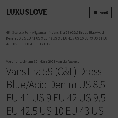
LUXUSLOVE
Zur
Zum
Menü
Navigation
Inhalt
springen
springen
Start
Startseite
Allgemein
Vans Era 59 (C&L) Dress Blue/Acid
Denim US 8.5 EU 41 US 9 EU 42 US 9.5 EU 42.5 US 10 EU 43 US 11 EU
Cookie-Richtlinie (EU)
44.5 US 11.5 EU 45 US 12 EU 46
Datenschutz
Veröffentlicht am
30. März 2021
von
da Agency
Vans Era 59 (C&L) Dress
Impressum
Blue/Acid Denim US 8.5
Kasse
EU 41 US 9 EU 42 US 9.5
Mein Konto
EU 42.5 US 10 EU 43 US
Shop