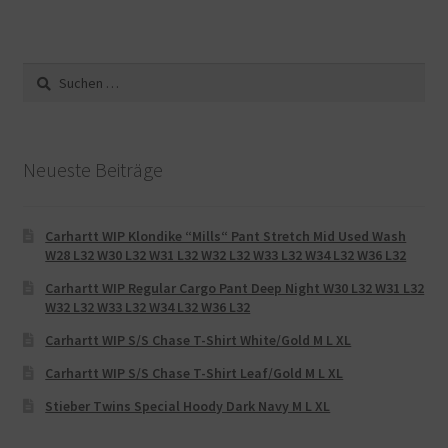
Suche
nach:
Neueste Beiträge
Carhartt WIP Klondike “Mills“ Pant Stretch Mid Used Wash
W28 L32 W30 L32 W31 L32 W32 L32 W33 L32 W34 L32 W36 L32
Carhartt WIP Regular Cargo Pant Deep Night W30 L32 W31 L32
W32 L32 W33 L32 W34 L32 W36 L32
Carhartt WIP S/S Chase T-Shirt White/Gold M L XL
Carhartt WIP S/S Chase T-Shirt Leaf/Gold M L XL
Stieber Twins Special Hoody Dark Navy M L XL