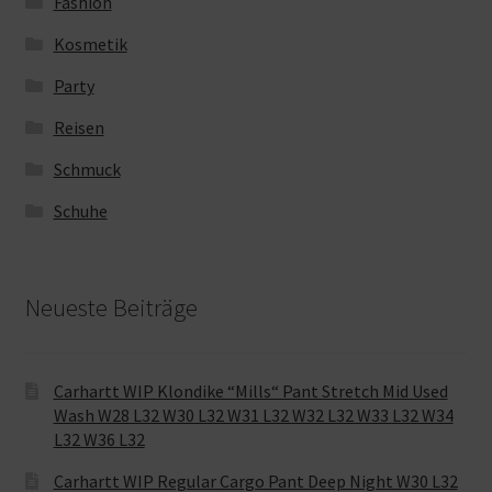
Fashion
Kosmetik
Party
Reisen
Schmuck
Schuhe
Neueste Beiträge
Carhartt WIP Klondike “Mills“ Pant Stretch Mid Used
Wash W28 L32 W30 L32 W31 L32 W32 L32 W33 L32 W34
L32 W36 L32
Carhartt WIP Regular Cargo Pant Deep Night W30 L32