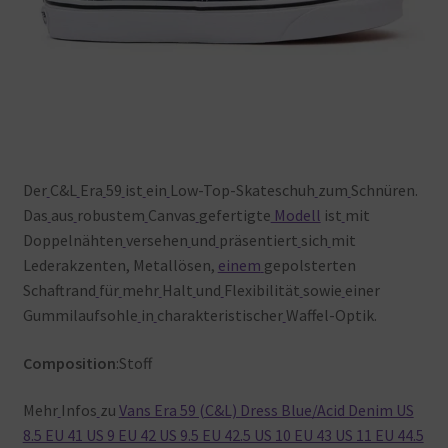
Der
C&L
Era
59
ist
ein
Low-Top-Skateschuh
zum
Schnüren.
Das
aus
robustem
Canvas
gefertigte
Modell
ist
mit
Doppelnähten
versehen
und
präsentiert
sich
mit
Lederakzenten, Metallösen,
einem
gepolsterten
Schaftrand
für
mehr
Halt
und
Flexibilität
sowie
einer
Gummilaufsohle
in
charakteristischer
Waffel-Optik.
Composition
:Stoff
Mehr
Infos
zu
Vans Era 59 (C&L) Dress Blue/Acid Denim US
8.5 EU 41 US 9 EU 42 US 9.5 EU 42.5 US 10 EU 43 US 11 EU 44.5