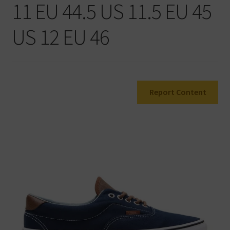
11 EU 44.5 US 11.5 EU 45
Warenkorb
US 12 EU 46
Report Content