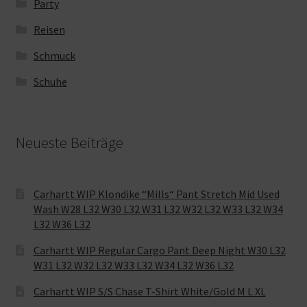
Party
Reisen
Schmuck
Schuhe
Neueste Beiträge
Carhartt WIP Klondike “Mills“ Pant Stretch Mid Used
Wash W28 L32 W30 L32 W31 L32 W32 L32 W33 L32 W34
L32 W36 L32
Carhartt WIP Regular Cargo Pant Deep Night W30 L32
W31 L32 W32 L32 W33 L32 W34 L32 W36 L32
Carhartt WIP S/S Chase T-Shirt White/Gold M L XL