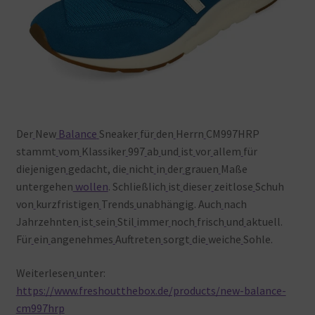
Der
New
Balance
Sneaker
für
den
Herrn
CM997HRP
stammt
vom
Klassiker
997
ab
und
ist
vor
allem
für
diejenigen
gedacht, die
nicht
in
der
grauen
Maße
untergehen
wollen
. Schließlich
ist
dieser
zeitlose
Schuh
von
kurzfristigen
Trends
unabhängig. Auch
nach
Jahrzehnten
ist
sein
Stil
immer
noch
frisch
und
aktuell.
Für
ein
angenehmes
Auftreten
sorgt
die
weiche
Sohle.
Weiterlesen
unter:
https://www.freshoutthebox.de/products/new-balance-
cm997hrp