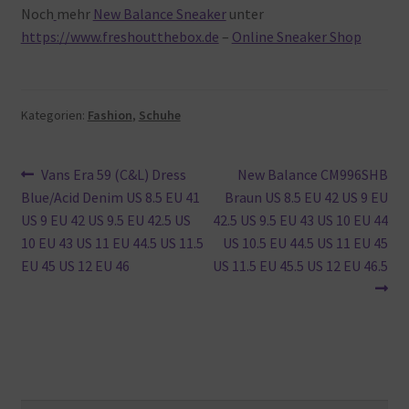
Noch
mehr
New Balance Sneaker
unter
https://www.freshoutthebox.de
–
Online Sneaker Shop
Kategorien:
Fashion
,
Schuhe
Beitragsnavigation
Vorheriger
Nächster
Vans Era 59 (C&L) Dress
New Balance CM996SHB
Beitrag:
Beitrag:
Blue/Acid Denim US 8.5 EU 41
Braun US 8.5 EU 42 US 9 EU
US 9 EU 42 US 9.5 EU 42.5 US
42.5 US 9.5 EU 43 US 10 EU 44
10 EU 43 US 11 EU 44.5 US 11.5
US 10.5 EU 44.5 US 11 EU 45
EU 45 US 12 EU 46
US 11.5 EU 45.5 US 12 EU 46.5