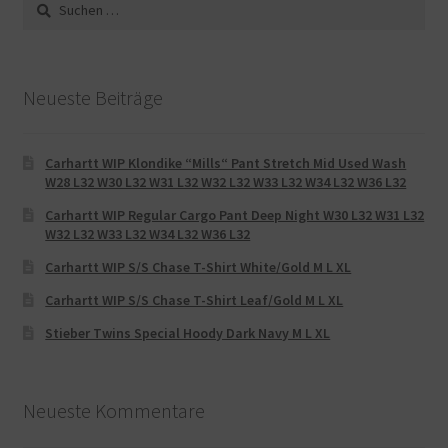
Suche
nach:
Neueste Beiträge
Carhartt WIP Klondike “Mills“ Pant Stretch Mid Used Wash
W28 L32 W30 L32 W31 L32 W32 L32 W33 L32 W34 L32 W36 L32
Carhartt WIP Regular Cargo Pant Deep Night W30 L32 W31 L32
W32 L32 W33 L32 W34 L32 W36 L32
Carhartt WIP S/S Chase T-Shirt White/Gold M L XL
Carhartt WIP S/S Chase T-Shirt Leaf/Gold M L XL
Stieber Twins Special Hoody Dark Navy M L XL
Neueste Kommentare