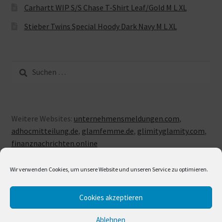
Carhartt WIP S/S Chase T-Shirt Leaf/Gold M L XL
Stieber Twins Special Hoody Dark Navy M L XL
Suche
nach:
Weitere Websites:
unternehmensmeldungen.com
,
adhocmitteilung.de
,
glamfemme.de
,
glimityglamity.com
,
finanznachrichten.online
Wir verwenden Cookies, um unsere Website und unseren Service zu optimieren.
Cookies akzeptieren
© LUXUSLOVE 2026
Erstellt mit Storefront & WooCommerce
.
Ablehnen