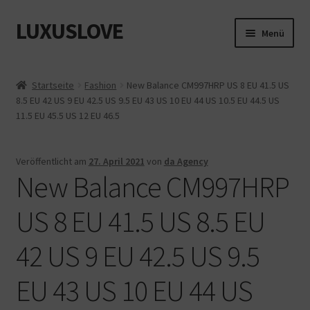
LUXUSLOVE
Zur
Zum
Menü
Navigation
Inhalt
springen
springen
Start
Startseite
Fashion
New Balance CM997HRP US 8 EU 41.5 US
8.5 EU 42 US 9 EU 42.5 US 9.5 EU 43 US 10 EU 44 US 10.5 EU 44.5 US
Cookie-Richtlinie (EU)
11.5 EU 45.5 US 12 EU 46.5
Datenschutz
Veröffentlicht am
27. April 2021
von
da Agency
New Balance CM997HRP
Impressum
US 8 EU 41.5 US 8.5 EU
Kasse
42 US 9 EU 42.5 US 9.5
Mein Konto
EU 43 US 10 EU 44 US
Shop