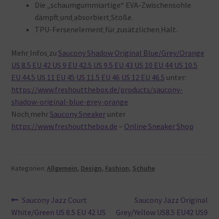
Die „schaumgummiartige“ EVA-Zwischensohle
dämpft
und
absorbiert
Stöße.
TPU-Fersenelement
für
zusätzlichen
Halt.
Mehr
Infos
zu
Saucony Shadow Original Blue/Grey/Orange
US 8.5 EU 42 US 9 EU 42.5 US 9.5 EU 43 US 10 EU 44 US 10.5
EU 44.5 US 11 EU 45 US 11.5 EU 46 US 12 EU 46.5
unter:
https://www.freshoutthebox.de/products/saucony-
shadow-original-blue-grey-orange
Noch
mehr
Saucony Sneaker
unter
https://www.freshoutthebox.de
–
Online Sneaker Shop
Kategorien:
Allgemein
,
Design
,
Fashion
,
Schuhe
Beitragsnavigation
Vorheriger
Nächster
Saucony Jazz Court
Saucony Jazz Original
Beitrag:
Beitrag:
White/Green US 8.5 EU 42 US
Grey/Yellow US8.5 EU42 US9