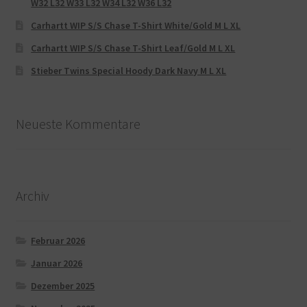
W32 L32 W33 L32 W34 L32 W36 L32
Carhartt WIP S/S Chase T-Shirt White/Gold M L XL
Carhartt WIP S/S Chase T-Shirt Leaf/Gold M L XL
Stieber Twins Special Hoody Dark Navy M L XL
Neueste Kommentare
Archiv
Februar 2026
Januar 2026
Dezember 2025