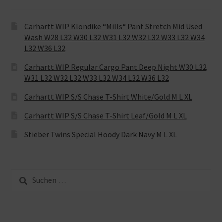
Carhartt WIP Klondike “Mills“ Pant Stretch Mid Used
Wash W28 L32 W30 L32 W31 L32 W32 L32 W33 L32 W34
L32 W36 L32
Carhartt WIP Regular Cargo Pant Deep Night W30 L32
W31 L32 W32 L32 W33 L32 W34 L32 W36 L32
Carhartt WIP S/S Chase T-Shirt White/Gold M L XL
Carhartt WIP S/S Chase T-Shirt Leaf/Gold M L XL
Stieber Twins Special Hoody Dark Navy M L XL
Suche
nach: