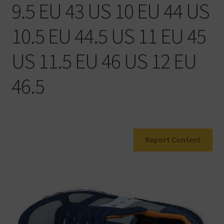
9.5 EU 43 US 10 EU 44 US
Warenkorb
10.5 EU 44.5 US 11 EU 45
US 11.5 EU 46 US 12 EU
46.5
Report Content