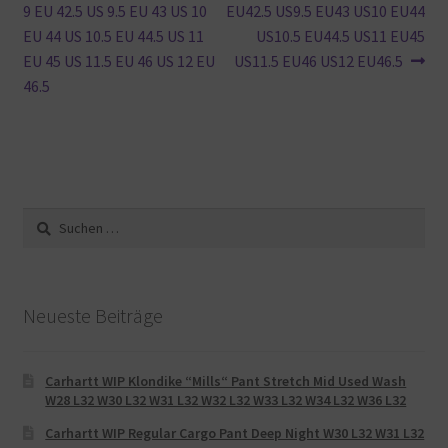
9 EU 42.5 US 9.5 EU 43 US 10
EU42.5 US9.5 EU43 US10 EU44
EU 44 US 10.5 EU 44.5 US 11
US10.5 EU44.5 US11 EU45
EU 45 US 11.5 EU 46 US 12 EU
US11.5 EU46 US12 EU46.5
46.5
Suche
nach:
Neueste Beiträge
Carhartt WIP Klondike “Mills“ Pant Stretch Mid Used Wash
W28 L32 W30 L32 W31 L32 W32 L32 W33 L32 W34 L32 W36 L32
Carhartt WIP Regular Cargo Pant Deep Night W30 L32 W31 L32