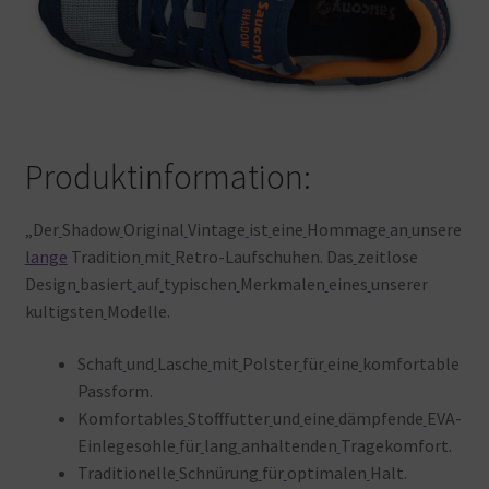
Produktinformation:
„Der
Shadow
Original
Vintage
ist
eine
Hommage
an
unsere
lange
Tradition
mit
Retro-Laufschuhen. Das
zeitlose
Design
basiert
auf
typischen
Merkmalen
eines
unserer
kultigsten
Modelle.
Schaft
und
Lasche
mit
Polster
für
eine
komfortable
Passform.
Komfortables
Stofffutter
und
eine
dämpfende
EVA-
Einlegesohle
für
lang
anhaltenden
Tragekomfort.
Traditionelle
Schnürung
für
optimalen
Halt.