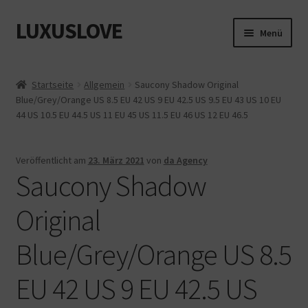
LUXUSLOVE
Zur
Zum
Menü
Navigation
Inhalt
springen
springen
Start
Startseite
Allgemein
Saucony Shadow Original
Blue/Grey/Orange US 8.5 EU 42 US 9 EU 42.5 US 9.5 EU 43 US 10 EU
Cookie-Richtlinie (EU)
44 US 10.5 EU 44.5 US 11 EU 45 US 11.5 EU 46 US 12 EU 46.5
Datenschutz
Veröffentlicht am
23. März 2021
von
da Agency
Saucony Shadow
Impressum
Original
Kasse
Blue/Grey/Orange US 8.5
Mein Konto
EU 42 US 9 EU 42.5 US
Shop