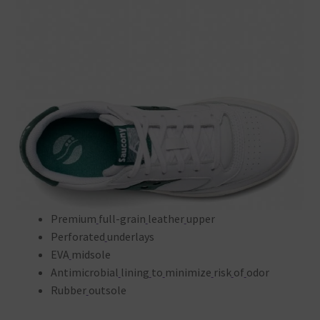
Premium
full-grain
leather
upper
Perforated
underlays
EVA
midsole
Antimicrobial
lining
to
minimize
risk
of
odor
Rubber
outsole