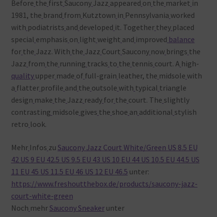
Before
the
first
Saucony
Jazz
appeared
on
the
market
in
1981, the
brand
from
Kutztown
in
Pennsylvania
worked
with
podiatrists
and
developed
it. Together
they
placed
special
emphasis
on
light
weight
and
improved
balance
for
the
Jazz. With
the
Jazz
Court
Saucony
now
brings
the
Jazz
from
the
running
tracks
to
the
tennis
court. A
high-
quality
upper
made
of
full-grain
leather, the
midsole
with
a
flatter
profile
and
the
outsole
with
typical
triangle
design
make
the
Jazz
ready
for
the
court. The
slightly
contrasting
midsole
gives
the
shoe
an
additional
stylish
retro
look.
Mehr
Infos
zu
Saucony Jazz Court White/Green US 8.5 EU
42 US 9 EU 42.5 US 9.5 EU 43 US 10 EU 44 US 10.5 EU 44.5 US
11 EU 45 US 11.5 EU 46 US 12 EU 46.5
unter:
https://www.freshoutthebox.de/products/saucony-jazz-
court-white-green
Noch
mehr
Saucony Sneaker
unter