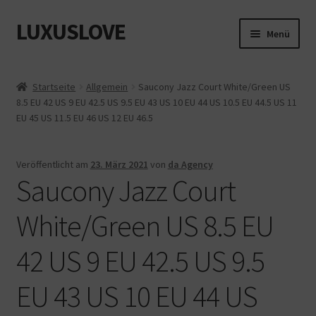
LUXUSLOVE
Zur
Zum
Menü
Navigation
Inhalt
springen
springen
Start
Startseite
Allgemein
Saucony Jazz Court White/Green US
8.5 EU 42 US 9 EU 42.5 US 9.5 EU 43 US 10 EU 44 US 10.5 EU 44.5 US 11
Cookie-Richtlinie (EU)
EU 45 US 11.5 EU 46 US 12 EU 46.5
Datenschutz
Veröffentlicht am
23. März 2021
von
da Agency
Saucony Jazz Court
Impressum
White/Green US 8.5 EU
Kasse
42 US 9 EU 42.5 US 9.5
Mein Konto
EU 43 US 10 EU 44 US
Shop