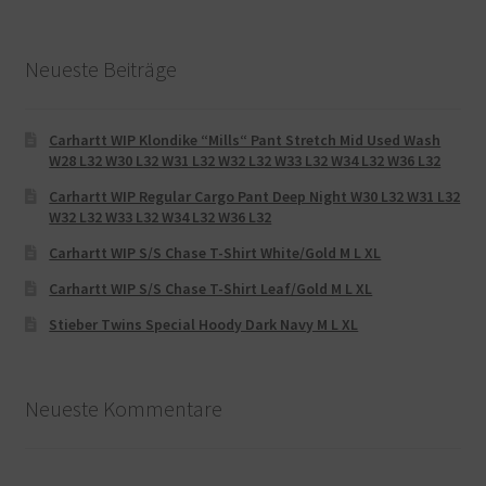
Neueste Beiträge
Carhartt WIP Klondike “Mills“ Pant Stretch Mid Used Wash
W28 L32 W30 L32 W31 L32 W32 L32 W33 L32 W34 L32 W36 L32
Carhartt WIP Regular Cargo Pant Deep Night W30 L32 W31 L32
W32 L32 W33 L32 W34 L32 W36 L32
Carhartt WIP S/S Chase T-Shirt White/Gold M L XL
Carhartt WIP S/S Chase T-Shirt Leaf/Gold M L XL
Stieber Twins Special Hoody Dark Navy M L XL
Neueste Kommentare