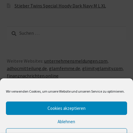
Stieber Twins Special Hoody Dark Navy M L XL
Suche
nach:
Weitere Websites:
unternehmensmeldungen.com
,
adhocmitteilung.de
,
glamfemme.de
,
glimityglamity.com
,
finanznachrichten.online
Wir verwenden Cookies, um unsere Website und unseren Service zu optimieren.
Cookies akzeptieren
© LUXUSLOVE 2026
Erstellt mit Storefront & WooCommerce
.
Ablehnen