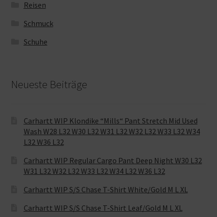
Reisen
Schmuck
Schuhe
Neueste Beiträge
Carhartt WIP Klondike “Mills“ Pant Stretch Mid Used
Wash W28 L32 W30 L32 W31 L32 W32 L32 W33 L32 W34
L32 W36 L32
Carhartt WIP Regular Cargo Pant Deep Night W30 L32
W31 L32 W32 L32 W33 L32 W34 L32 W36 L32
Carhartt WIP S/S Chase T-Shirt White/Gold M L XL
Carhartt WIP S/S Chase T-Shirt Leaf/Gold M L XL