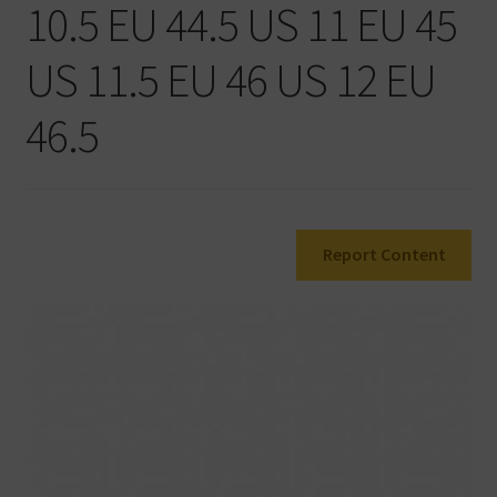
10.5 EU 44.5 US 11 EU 45
Warenkorb
US 11.5 EU 46 US 12 EU
46.5
Report Content