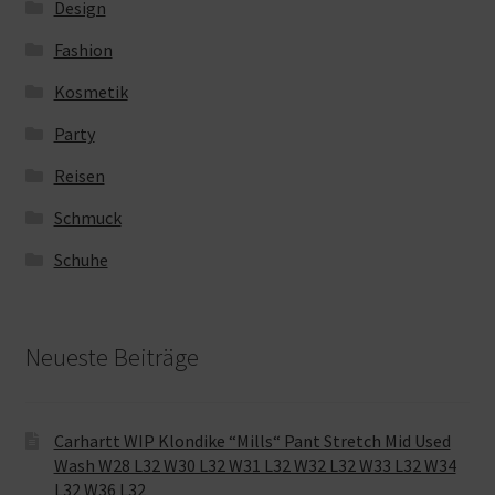
Design
Fashion
Kosmetik
Party
Reisen
Schmuck
Schuhe
Neueste Beiträge
Carhartt WIP Klondike “Mills“ Pant Stretch Mid Used
Wash W28 L32 W30 L32 W31 L32 W32 L32 W33 L32 W34
L32 W36 L32