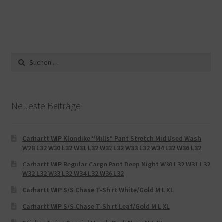
Suche
nach:
Neueste Beiträge
Carhartt WIP Klondike “Mills“ Pant Stretch Mid Used Wash
W28 L32 W30 L32 W31 L32 W32 L32 W33 L32 W34 L32 W36 L32
Carhartt WIP Regular Cargo Pant Deep Night W30 L32 W31 L32
W32 L32 W33 L32 W34 L32 W36 L32
Carhartt WIP S/S Chase T-Shirt White/Gold M L XL
Carhartt WIP S/S Chase T-Shirt Leaf/Gold M L XL