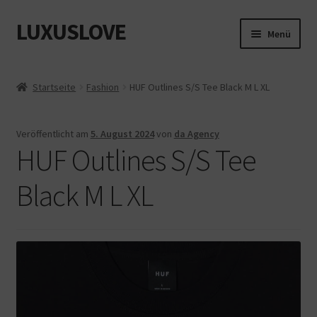
LUXUSLOVE
Zur
Zum
Menü
Navigation
Inhalt
springen
springen
Start
Startseite
Fashion
HUF Outlines S/S Tee Black M L XL
Cookie-Richtlinie (EU)
Veröffentlicht am
5. August 2024
von
da Agency
Datenschutz
HUF Outlines S/S Tee
Impressum
Black M L XL
Kasse
Mein Konto
Shop