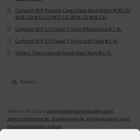
Carhartt WIP Regular Cargo Pant Deep Night W30 L32
W31 L32 W32 L32 W33 L32 W34 L32 W36 L32
Carhartt WIP S/S Chase T-Shirt White/Gold M L XL
Carhartt WIP S/S Chase T-Shirt Leaf/Gold M L XL
Stieber Twins Special Hoody Dark Navy M L XL
Suche
nach:
Weitere Websites:
unternehmensmeldungen.com
,
adhocmitteilung.de
,
glamfemme.de
,
glimityglamity.com
,
finanznachrichten.online