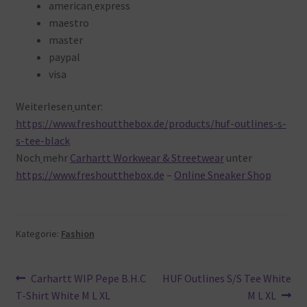
american
express
maestro
master
paypal
visa
Weiterlesen
unter:
https://www.freshoutthebox.de/products/huf-outlines-s-
s-tee-black
Noch
mehr
Carhartt Workwear & Streetwear
unter
https://www.freshoutthebox.de
–
Online Sneaker Shop
Kategorie:
Fashion
Beitragsnavigation
Vorheriger
Nächster
Carhartt WIP Pepe B.H.C
HUF Outlines S/S Tee White
Beitrag:
Beitrag:
T-Shirt White M L XL
M L XL