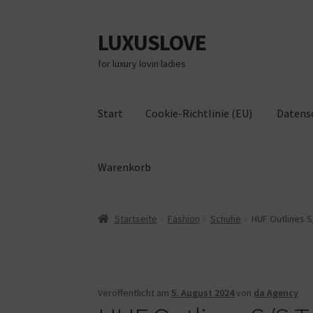
LUXUSLOVE
Zur
Zum
Navigation
Inhalt
for luxury lovin ladies
springen
springen
Start
Cookie-Richtlinie (EU)
Datens
Warenkorb
Start
Cookie-Richtlinie (EU)
Datenschutz
Im
Startseite
Fashion
Schuhe
HUF Outlines S
Veröffentlicht am
5. August 2024
von
da Agency