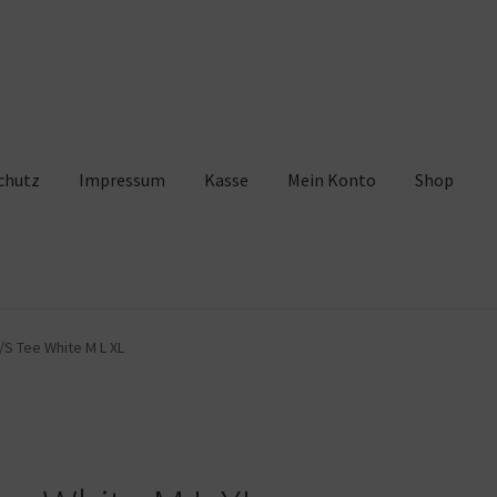
chutz
Impressum
Kasse
Mein Konto
Shop
pressum
Kasse
Mein Konto
Shop
Warenkorb
/S Tee White M L XL