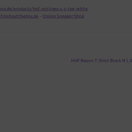
ox.de/products/huf-outlines-s-s-tee-white
.freshoutthebox.de
–
Online Sneaker Shop
Nächster
HUF Mason T-Shirt Black M L 
Beitrag: