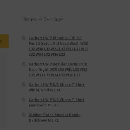
Neueste Beiträge
Carhartt WIP Klondike “Mills“
t
Pant Stretch Mid Used Wash W28
L32 W30 L32 W31 L32 W32 L32 W33
L32 W34 L32 W36 L32
Carhartt WIP Regular Cargo Pant
Deep Night W30 L32 W31 L32 W32
L32 W33 L32 W34 L32 W36 L32
Carhartt WIP S/S Chase T-Shirt
White/Gold M L XL
Carhartt WIP S/S Chase T-Shirt
Leaf/Gold M L XL
Stieber Twins Special Hoody
Dark Navy M L XL