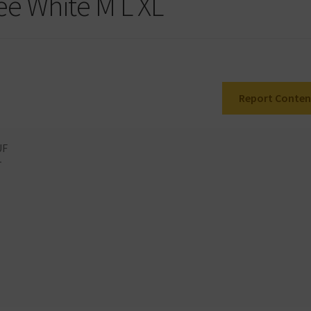
ee White M L XL
Report Conten
UF
T