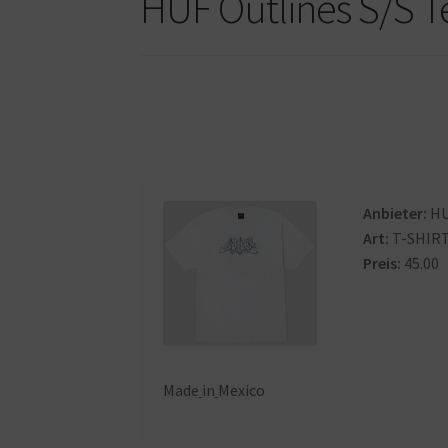
HUF Outlines S/S T
Anbieter:
H
Art:
T-SHIR
Preis:
45.00
Made
in
Mexico