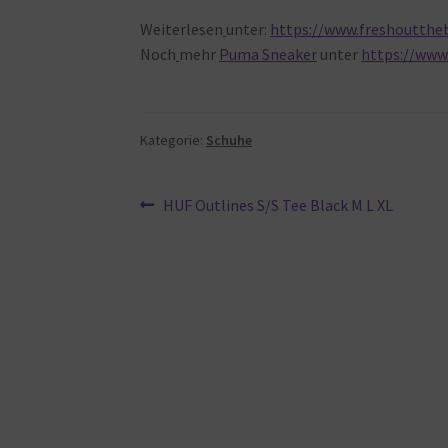
Weiterlesen
unter:
https://www.freshouttheb
Noch
mehr
Puma Sneaker
unter
https://www
Kategorie:
Schuhe
Beitragsnavigation
Vorheriger
HUF Outlines S/S Tee Black M L XL
Beitrag: