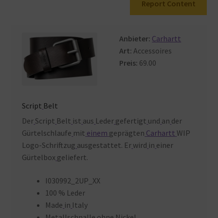
Report Content
Warenkorb
Anbieter:
Carhartt
Art:
Accessoires
Preis:
69.00
Script
Belt
Der
Script
Belt
ist
aus
Leder
gefertigt
und
an
der
Gürtelschlaufe
mit
einem
geprägten
Carhartt
WIP
Logo-Schriftzug
ausgestattet. Er
wird
in
einer
Gürtelbox
geliefert.
I030992_2UP_XX
100 % Leder
Made
in
Italy
Metallschnalle
ohne
Nickel