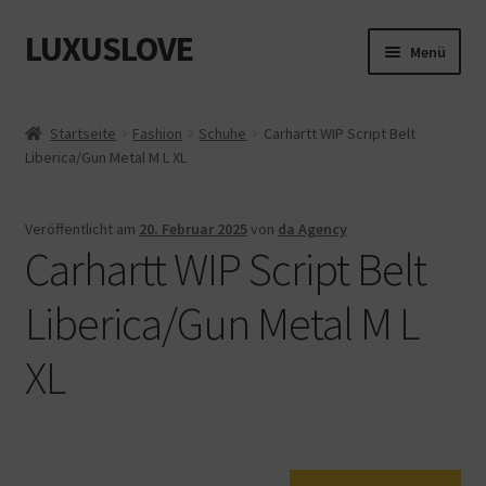
LUXUSLOVE
Zur
Zum
Menü
Navigation
Inhalt
springen
springen
Start
Startseite
Fashion
Schuhe
Carhartt WIP Script Belt
Liberica/Gun Metal M L XL
Cookie-Richtlinie (EU)
Datenschutz
Veröffentlicht am
20. Februar 2025
von
da Agency
Carhartt WIP Script Belt
Impressum
Liberica/Gun Metal M L
Kasse
XL
Mein Konto
Shop