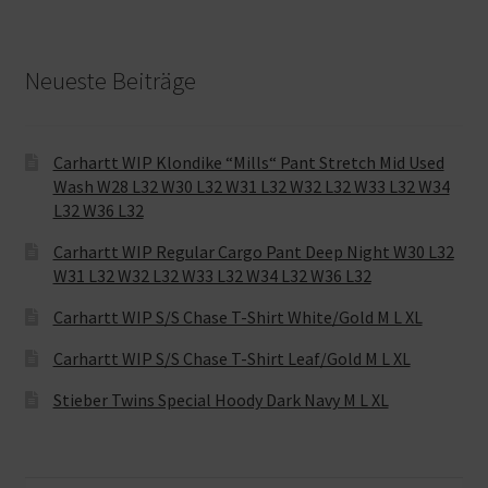
Neueste Beiträge
Carhartt WIP Klondike “Mills“ Pant Stretch Mid Used
Wash W28 L32 W30 L32 W31 L32 W32 L32 W33 L32 W34
L32 W36 L32
Carhartt WIP Regular Cargo Pant Deep Night W30 L32
W31 L32 W32 L32 W33 L32 W34 L32 W36 L32
Carhartt WIP S/S Chase T-Shirt White/Gold M L XL
Carhartt WIP S/S Chase T-Shirt Leaf/Gold M L XL
Stieber Twins Special Hoody Dark Navy M L XL