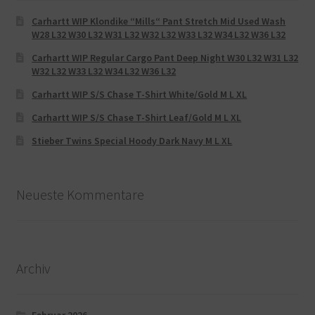
Carhartt WIP Klondike “Mills“ Pant Stretch Mid Used Wash
W28 L32 W30 L32 W31 L32 W32 L32 W33 L32 W34 L32 W36 L32
Carhartt WIP Regular Cargo Pant Deep Night W30 L32 W31 L32
W32 L32 W33 L32 W34 L32 W36 L32
Carhartt WIP S/S Chase T-Shirt White/Gold M L XL
Carhartt WIP S/S Chase T-Shirt Leaf/Gold M L XL
Stieber Twins Special Hoody Dark Navy M L XL
Neueste Kommentare
Archiv
Februar 2026