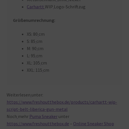
Carhartt
WIP
Logo-Schriftzug
Größenumrechnung:
XS: 80
cm
S: 85
cm
M: 90
cm
L: 95
cm
XL: 105
cm
XXL: 115
cm
Weiterlesen
unter:
https://www.freshoutthebox.de/products/carhartt-wip-
script-belt-liberica-gun-metal
Noch
mehr
Puma Sneaker
unter
https://www.freshoutthebox.de
–
Online Sneaker Shop