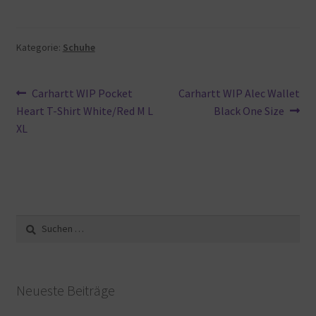
Kategorie:
Schuhe
Beitragsnavigation
Vorheriger
Nächster
Carhartt WIP Pocket
Carhartt WIP Alec Wallet
Beitrag:
Beitrag:
Heart T-Shirt White/Red M L
Black One Size
XL
Suche
nach:
Neueste Beiträge