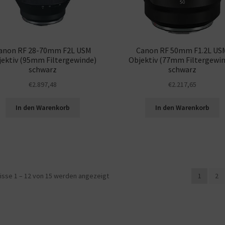
anon RF 28-70mm F2L USM
Canon RF 50mm F1.2L US
jektiv (95mm Filtergewinde)
Objektiv (77mm Filtergewin
schwarz
schwarz
€
2.897,48
€
2.217,65
In den Warenkorb
In den Warenkorb
isse 1 – 12 von 15 werden angezeigt
1
2