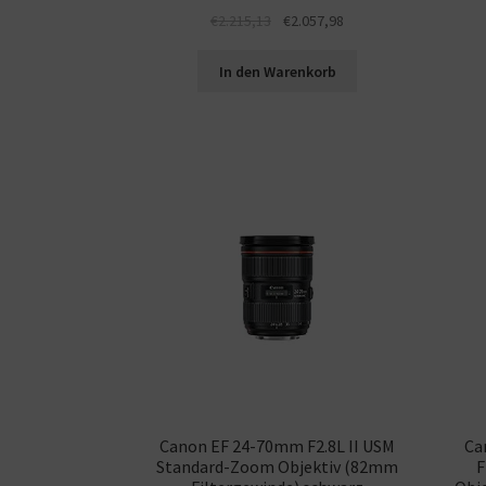
€
2.215,13
€
2.057,98
In den Warenkorb
Canon EF 24-70mm F2.8L II USM
Ca
Standard-Zoom Objektiv (82mm
F