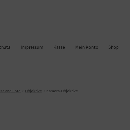
chutz
Impressum
Kasse
Mein Konto
Shop
pressum
Kasse
Mein Konto
Shop
Warenkorb
ra and Foto
Objektive
Kamera-Objektive