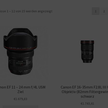
isse 1 – 12 von 15 werden angezeigt
1
2
non EF 11 – 24 mm f/4L USM
Canon EF 16-35mm F2.8L III
Ziel
Objektiv (82mm Filtergewin
schwarz
€
1.679,83
€
1.743,61