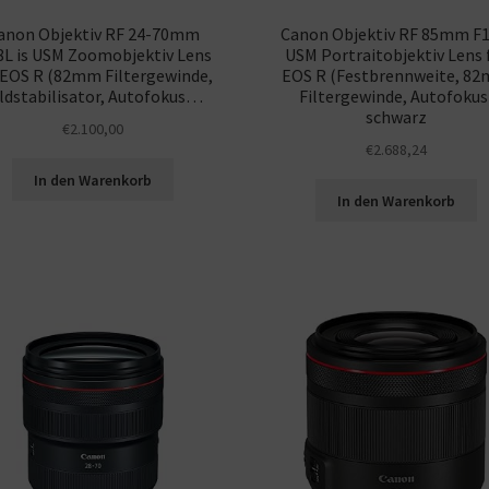
anon Objektiv RF 24-70mm
Canon Objektiv RF 85mm F1
8L is USM Zoomobjektiv Lens
USM Portraitobjektiv Lens 
 EOS R (82mm Filtergewinde,
EOS R (Festbrennweite, 8
ldstabilisator, Autofokus…
Filtergewinde, Autofokus
schwarz
€
2.100,00
€
2.688,24
In den Warenkorb
In den Warenkorb