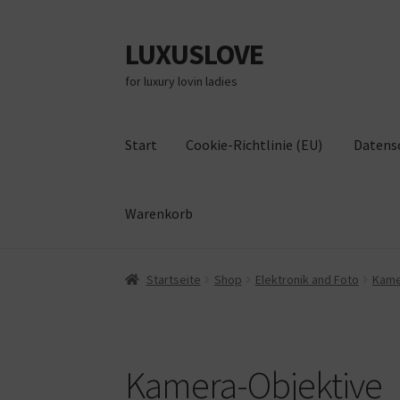
LUXUSLOVE
Zur
Zum
Navigation
Inhalt
for luxury lovin ladies
springen
springen
Start
Cookie-Richtlinie (EU)
Datens
Warenkorb
Start
Cookie-Richtlinie (EU)
Datenschutz
Im
Startseite
Shop
Elektronik and Foto
Kame
Kamera-Objektive