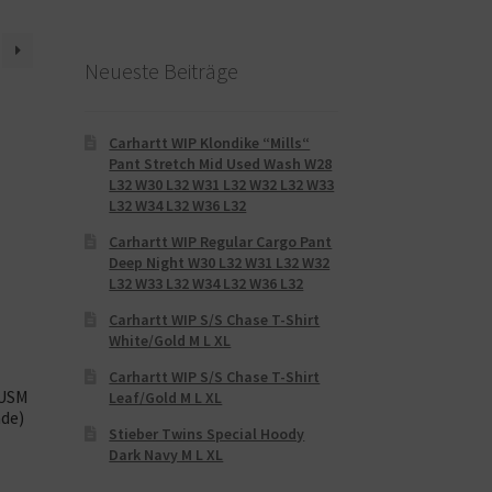
Neueste Beiträge
Carhartt WIP Klondike “Mills“
Pant Stretch Mid Used Wash W28
L32 W30 L32 W31 L32 W32 L32 W33
L32 W34 L32 W36 L32
Carhartt WIP Regular Cargo Pant
Deep Night W30 L32 W31 L32 W32
L32 W33 L32 W34 L32 W36 L32
Carhartt WIP S/S Chase T-Shirt
White/Gold M L XL
Carhartt WIP S/S Chase T-Shirt
 USM
Leaf/Gold M L XL
de)
Stieber Twins Special Hoody
Dark Navy M L XL