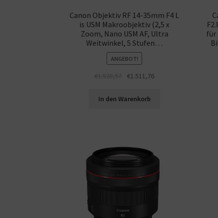
Canon Objektiv RF 14-35mm F4 L
C
is USM Makroobjektiv (2,5 x
F2.
Zoom, Nano USM AF, Ultra
für
Weitwinkel, 5 Stufen…
Bi
ANGEBOT!
€
1.528,57
€
1.511,76
In den Warenkorb