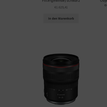
Filtergewinde) schwarz
Obje
o
€
1.629,41
In den Warenkorb