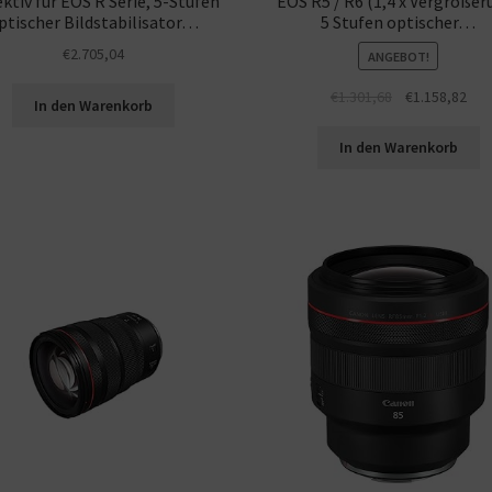
ktiv für EOS R Serie, 5-Stufen
EOS R5 / R6 (1,4 x Vergrößer
ptischer Bildstabilisator…
5 Stufen optischer…
€
2.705,04
ANGEBOT!
€
1.301,68
€
1.158,82
In den Warenkorb
In den Warenkorb