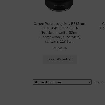
Canon Porträtobjektiv RF 85mm
C
F1.2L USM DS für EOS R
Ob
(Festbrennweite, 82mm
Filtergewinde, Autofokus),
schwarz, 117,3 x…
€
3.066,39
In den Warenkorb
Ergebn