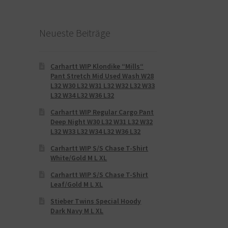
Neueste Beiträge
Carhartt WIP Klondike “Mills“
Pant Stretch Mid Used Wash W28
L32 W30 L32 W31 L32 W32 L32 W33
L32 W34 L32 W36 L32
Carhartt WIP Regular Cargo Pant
Deep Night W30 L32 W31 L32 W32
L32 W33 L32 W34 L32 W36 L32
Carhartt WIP S/S Chase T-Shirt
White/Gold M L XL
Carhartt WIP S/S Chase T-Shirt
Leaf/Gold M L XL
Stieber Twins Special Hoody
Dark Navy M L XL