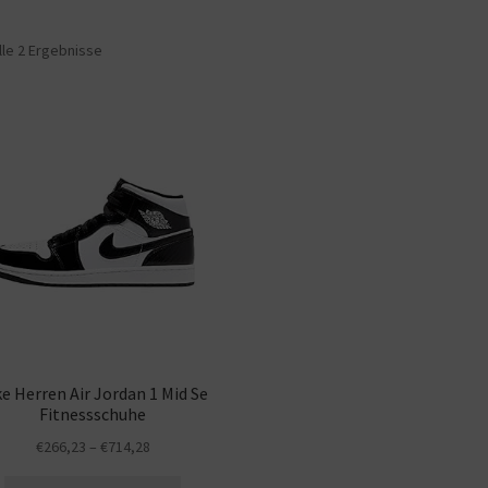
lle 2 Ergebnisse
e Herren Air Jordan 1 Mid Se
Fitnessschuhe
€
266,23
–
€
714,28