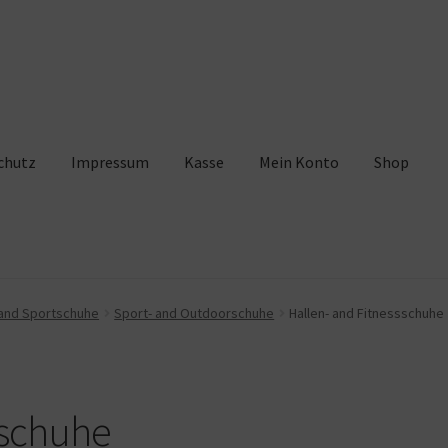
chutz
Impressum
Kasse
Mein Konto
Shop
pressum
Kasse
Mein Konto
Shop
Warenkorb
and Sportschuhe
Sport- and Outdoorschuhe
Hallen- and Fitnessschuhe
sschuhe