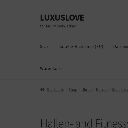
LUXUSLOVE
Zur
Zum
Navigation
Inhalt
for luxury lovin ladies
springen
springen
Start
Cookie-Richtlinie (EU)
Datens
Warenkorb
Start
Cookie-Richtlinie (EU)
Datenschutz
Im
Startseite
Shop
Uhren
Herren
Sneaker 
Hallen- and Fitnes