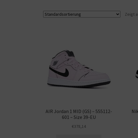
Zeigt a
AIR Jordan 1 MID (GS) – 555112-
Nik
601 – Size 39-EU
€
378,14